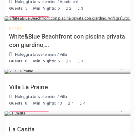
Noleggi a breve termine
/
Apartment
Guests:
5
Min. Nights:
5
2
3
from € 160
/night
White&Blue Beachfront con piscina privata
con giardino,...
Noleggi a breve termine
/
Villa
Guests:
6
Min. Nights:
5
2
3
from € 750
/night
Villa La Prairie
Noleggi a breve termine
/
Villa
Guests:
8
Min. Nights:
10
4
4
from € 125
/night
La Casita