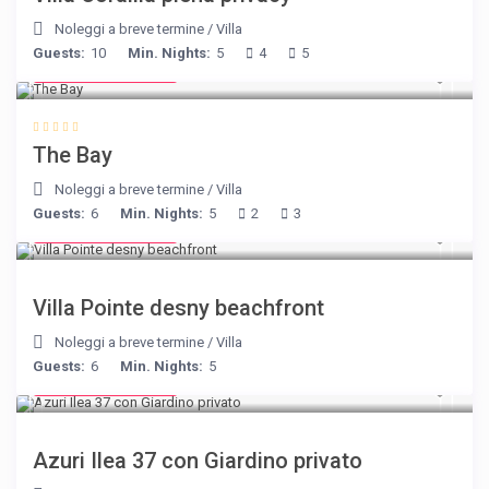
Noleggi a breve termine
/
Villa
Guests:
10
Min. Nights:
5
4
5
from € 160
/night
The Bay
Noleggi a breve termine
/
Villa
Guests:
6
Min. Nights:
5
2
3
from € 180
/night
Villa Pointe desny beachfront
Noleggi a breve termine
/
Villa
Guests:
6
Min. Nights:
5
from € 150
/night
Azuri Ilea 37 con Giardino privato