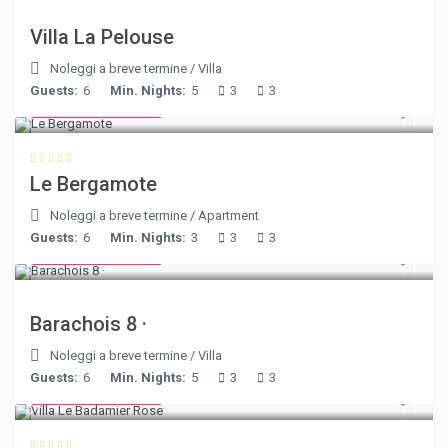
Villa La Pelouse
Noleggi a breve termine
/
Villa
Guests:
6
Min. Nights:
5
3
3
from € 130
/night
Le Bergamote
Noleggi a breve termine
/
Apartment
Guests:
6
Min. Nights:
3
3
3
from € 170
/night
Barachois 8 ·
Noleggi a breve termine
/
Villa
Guests:
6
Min. Nights:
5
3
3
from € 195
/night