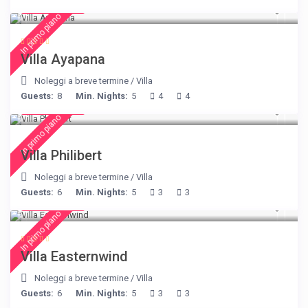
€ 395
/night
In primo piano
Villa Ayapana
Noleggi a breve termine
/
Villa
Guests:
8
Min. Nights:
5
4
4
€ 275
/night
In primo piano
Villa Philibert
Noleggi a breve termine
/
Villa
Guests:
6
Min. Nights:
5
3
3
€ 210
/night
In primo piano
Villa Easternwind
Noleggi a breve termine
/
Villa
Guests:
6
Min. Nights:
5
3
3
€ 360
/night