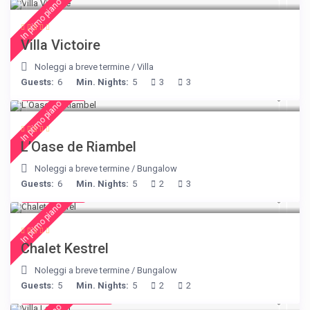
In primo piano
Villa Victoire
Noleggi a breve termine
/
Villa
Guests:
6
Min. Nights:
5
3
3
€ 230
/night
In primo piano
L’Oase de Riambel
Noleggi a breve termine
/
Bungalow
Guests:
6
Min. Nights:
5
2
3
€ 175
/night
In primo piano
Chalet Kestrel
Noleggi a breve termine
/
Bungalow
Guests:
5
Min. Nights:
5
2
2
from € 156
/night