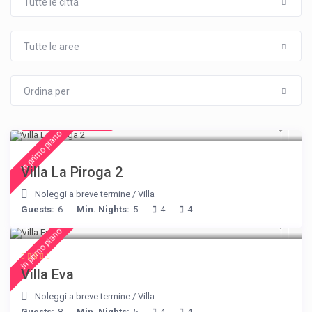
Tutte le città
Tutte le aree
Ordina per
from € 315
/night
In primo piano
Villa La Piroga 2
Noleggi a breve termine
/
Villa
Guests:
6
Min. Nights:
5
4
4
€ 385
/night
In primo piano
Villa Eva
Noleggi a breve termine
/
Villa
Guests:
8
Min. Nights:
5
4
4