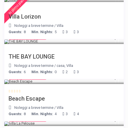
In primo piano
Villa Lorizon
Noleggi a breve termine
/
Villa
Guests:
8
Min. Nights:
5
3
3
from € 275
/night
THE BAY LOUNGE
Noleggi a breve termine
/
casa
,
Villa
Guests:
6
Min. Nights:
0
2
3
from € 260
/night
Beach Escape
Noleggi a breve termine
/
Villa
Guests:
8
Min. Nights:
4
3
4
from € 525
/night