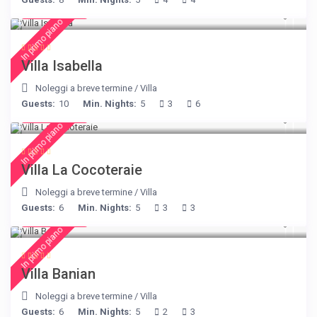
€ 325
/night
In primo piano
Villa Isabella
Noleggi a breve termine
/
Villa
Guests:
10
Min. Nights:
5
3
6
€ 360
/night
In primo piano
Villa La Cocoteraie
Noleggi a breve termine
/
Villa
Guests:
6
Min. Nights:
5
3
3
€ 140
/night
In primo piano
Villa Banian
Noleggi a breve termine
/
Villa
Guests:
6
Min. Nights:
5
2
3