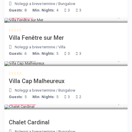
Noleggi a breve termine
/
Bungalow
Guests:
8
Min. Nights:
4
3
3
€ 98
/night
Villa Fenêtre sur Mer
Noleggi a breve termine
/
Villa
Guests:
6
Min. Nights:
5
3
3
€ 218
/night
Villa Cap Malheureux
Noleggi a breve termine
/
Bungalow
Guests:
5
Min. Nights:
5
3
2
€ 175
/night
Chalet Cardinal
Noleggi a breve termine
/
Bungalow