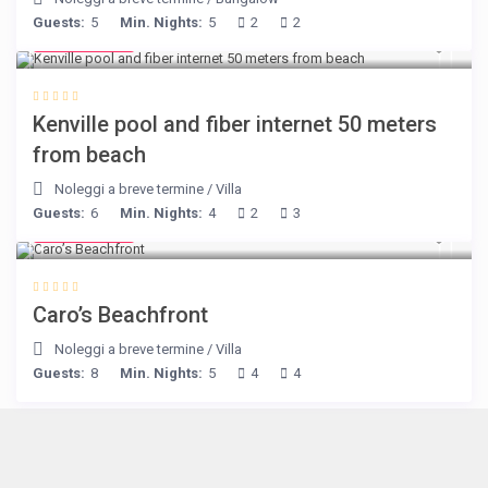
Guests:
5
Min. Nights:
5
2
2
€ 110
/night
Kenville pool and fiber internet 50 meters
from beach
Noleggi a breve termine
/
Villa
Guests:
6
Min. Nights:
4
2
3
€ 240
/night
Caro’s Beachfront
Noleggi a breve termine
/
Villa
Guests:
8
Min. Nights:
5
4
4