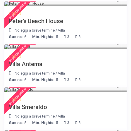
In primo piano
Peter’s Beach House
Noleggi a breve termine
/
Villa
Guests:
6
Min. Nights:
5
3
3
€ 160
/night
In primo piano
Villa Antema
Noleggi a breve termine
/
Villa
Guests:
6
Min. Nights:
5
3
3
€ 498
/night
In primo piano
Villa Smeraldo
Noleggi a breve termine
/
Villa
Guests:
8
Min. Nights:
5
3
3
€ 375
/night