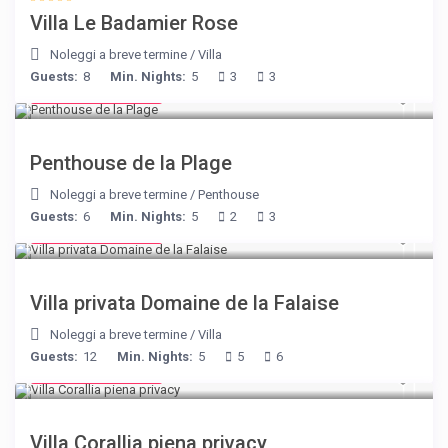
Villa Le Badamier Rose
Noleggi a breve termine
/
Villa
Guests:
8
Min. Nights:
5
3
3
from € 210
/night
Penthouse de la Plage
Noleggi a breve termine
/
Penthouse
Guests:
6
Min. Nights:
5
2
3
from € 400
/night
Villa privata Domaine de la Falaise
Noleggi a breve termine
/
Villa
Guests:
12
Min. Nights:
5
5
6
from € 375
/night
Villa Corallia piena privacy