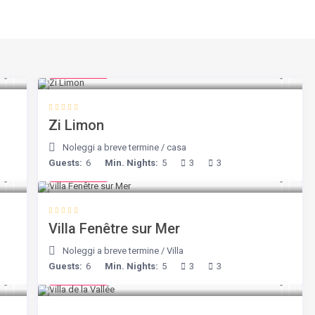
€ 98
/night
Zi Limon
Noleggi a breve termine
/
casa
Guests:
6
Min. Nights:
5
3
3
€ 98
/night
Villa Fenêtre sur Mer
Noleggi a breve termine
/
Villa
Guests:
6
Min. Nights:
5
3
3
€ 90
/night