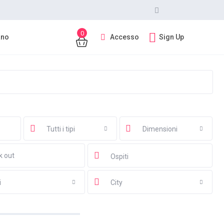
0
Accesso
Sign Up
ano
Tutti i tipi
Dimensioni
Ospiti
i
City