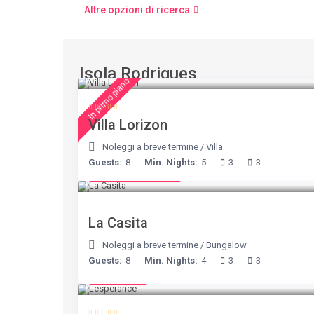
Altre opzioni di ricerca
Isola Rodrigues
from € 156
/night
In primo piano
Villa Lorizon
Noleggi a breve termine
/
Villa
Guests:
8
Min. Nights:
5
3
3
from € 125
/night
La Casita
Noleggi a breve termine
/
Bungalow
Guests:
8
Min. Nights:
4
3
3
€ 80
/night