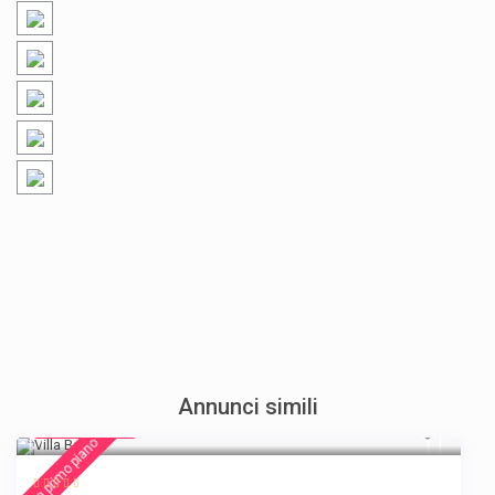
Annunci simili
€ 140
/night
In primo piano