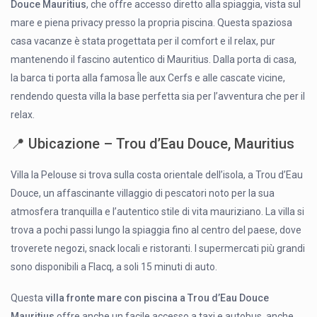
Douce Mauritius
, che offre accesso diretto alla spiaggia, vista sul
mare e piena privacy presso la propria piscina. Questa spaziosa
casa vacanze è stata progettata per il comfort e il relax, pur
mantenendo il fascino autentico di Mauritius. Dalla porta di casa,
la barca ti porta alla famosa Île aux Cerfs e alle cascate vicine,
rendendo questa villa la base perfetta sia per l’avventura che per il
relax.
📍 Ubicazione – Trou d’Eau Douce, Mauritius
Villa la Pelouse si trova sulla costa orientale dell’isola, a Trou d’Eau
Douce, un affascinante villaggio di pescatori noto per la sua
atmosfera tranquilla e l’autentico stile di vita mauriziano. La villa si
trova a pochi passi lungo la spiaggia fino al centro del paese, dove
troverete negozi, snack locali e ristoranti. I supermercati più grandi
sono disponibili a Flacq, a soli 15 minuti di auto.
Questa
villa fronte mare con piscina a Trou d’Eau Douce
Mauritius
offre anche un facile accesso a taxi e autobus, anche