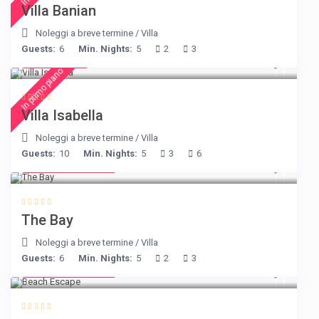
Villa Banian
Noleggi a breve termine
/
Villa
Guests:
6
Min. Nights:
5
2
3
€ 325
/night
In primo piano
Villa Isabella
Noleggi a breve termine
/
Villa
Guests:
10
Min. Nights:
5
3
6
from € 160
/night
The Bay
Noleggi a breve termine
/
Villa
Guests:
6
Min. Nights:
5
2
3
from € 260
/night