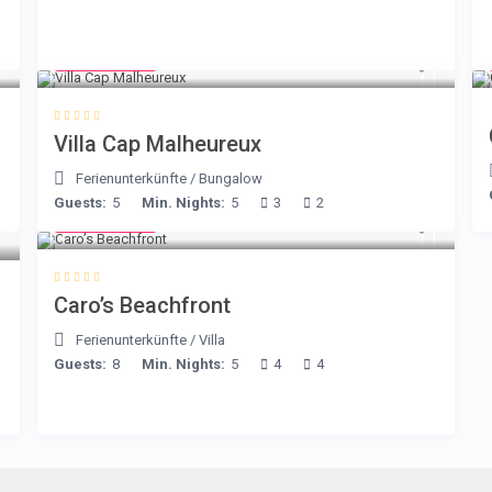
€ 218
/night
Villa Cap Malheureux
Ferienunterkünfte
/
Bungalow
Guests:
5
Min. Nights:
5
3
2
€ 240
/night
Caro’s Beachfront
Ferienunterkünfte
/
Villa
Guests:
8
Min. Nights:
5
4
4