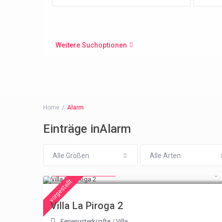
Weitere Suchoptionen
Home
Alarm
Einträge inAlarm
Alle Größen
Alle Arten
from € 315
/night
vorgestellt
Villa La Piroga 2
Ferienunterkünfte
/
Villa