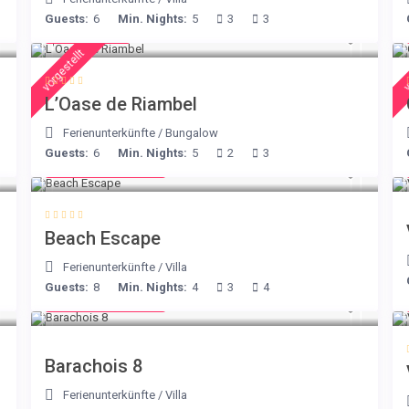
Guests:
6
Min. Nights:
5
3
3
€ 230
/night
vorgestellt
v
L’Oase de Riambel
Ferienunterkünfte
/
Bungalow
Guests:
6
Min. Nights:
5
2
3
from € 260
/night
Beach Escape
Ferienunterkünfte
/
Villa
Guests:
8
Min. Nights:
4
3
4
from € 170
/night
Barachois 8
Ferienunterkünfte
/
Villa