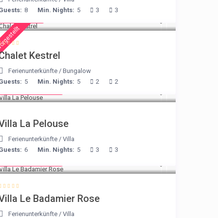
Guests:
8
Min. Nights:
5
3
3
€ 175
/night
orgestellt
Chalet Kestrel
Ferienunterkünfte
/
Bungalow
Guests:
5
Min. Nights:
5
2
2
from € 525
/night
Villa La Pelouse
Ferienunterkünfte
/
Villa
Guests:
6
Min. Nights:
5
3
3
from € 195
/night
Villa Le Badamier Rose
Ferienunterkünfte
/
Villa