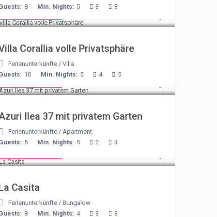
Guests:
8
Min. Nights:
5
3
3
from € 375
/night
Villa Corallia volle Privatsphäre
Ferienunterkünfte
/
Villa
Guests:
10
Min. Nights:
5
4
5
from € 150
/night
Azuri Ilea 37 mit privatem Garten
Ferienunterkünfte
/
Apartment
Guests:
5
Min. Nights:
5
2
3
from € 125
/night
La Casita
Ferienunterkünfte
/
Bungalow
Guests:
8
Min. Nights:
4
3
3