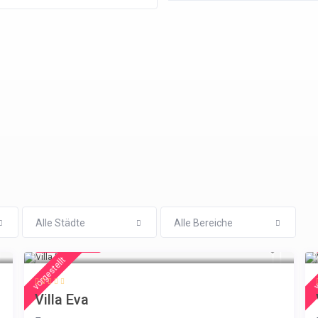
Alle Städte
Alle Bereiche
€ 385
/night
vorgestellt
v
Villa Eva