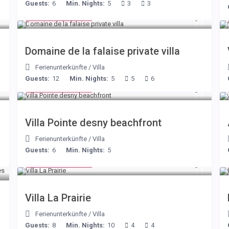
Guests:
6
Min. Nights:
5
3
3
from € 400
/night
Domaine de la falaise private villa
Ferienunterkünfte
/
Villa
Guests:
12
Min. Nights:
5
5
6
from € 180
/night
Villa Pointe desny beachfront
Ferienunterkünfte
/
Villa
Guests:
6
Min. Nights:
5
from € 750
/night
Villa La Prairie
Ferienunterkünfte
/
Villa
Guests:
8
Min. Nights:
10
4
4