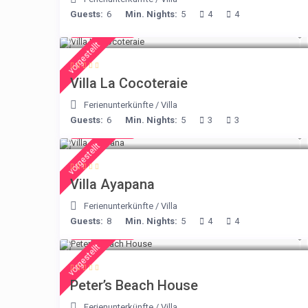
Guests:
6
Min. Nights:
5
4
4
€ 360
/night
vorgestellt
Villa La Cocoteraie
Ferienunterkünfte
/
Villa
Guests:
6
Min. Nights:
5
3
3
€ 395
/night
vorgestellt
Villa Ayapana
Ferienunterkünfte
/
Villa
Guests:
8
Min. Nights:
5
4
4
€ 360
/night
vorgestellt
Peter’s Beach House
Ferienunterkünfte
/
Villa