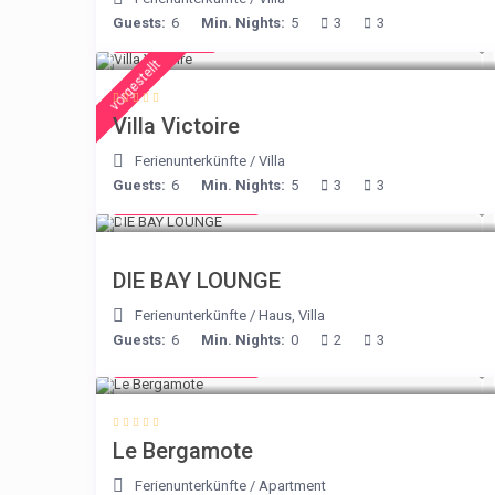
Guests:
6
Min. Nights:
5
3
3
€ 375
/night
vorgestellt
Villa Victoire
Ferienunterkünfte
/
Villa
Guests:
6
Min. Nights:
5
3
3
from € 275
/night
DIE BAY LOUNGE
Ferienunterkünfte
/
Haus
,
Villa
Guests:
6
Min. Nights:
0
2
3
from € 130
/night
Le Bergamote
Ferienunterkünfte
/
Apartment