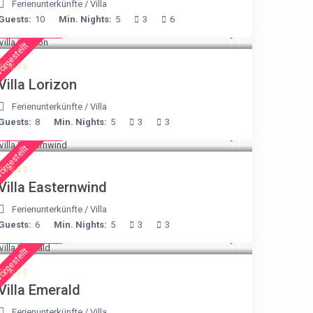
Ferienunterkünfte
/
Villa
Guests:
10
Min. Nights:
5
3
6
€ 156
/night
orgestellt
Villa Lorizon
Ferienunterkünfte
/
Villa
Guests:
8
Min. Nights:
5
3
3
€ 210
/night
orgestellt
Villa Easternwind
Ferienunterkünfte
/
Villa
Guests:
6
Min. Nights:
5
3
3
€ 498
/night
orgestellt
Villa Emerald
Ferienunterkünfte
/
Villa