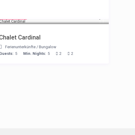
€ 175
/night
Chalet Cardinal
Ferienunterkünfte
/
Bungalow
Guests:
5
Min. Nights:
5
2
2