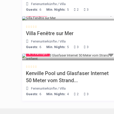
Ferienunterkünfte
/
Villa
Guests:
6
Min. Nights:
5
2
3
€ 98
/night
Villa Fenêtre sur Mer
Ferienunterkünfte
/
Villa
Guests:
6
Min. Nights:
5
3
3
€ 110
/night
Kenville Pool und Glasfaser Internet
50 Meter vom Strand...
Ferienunterkünfte
/
Villa
Guests:
6
Min. Nights:
4
2
3