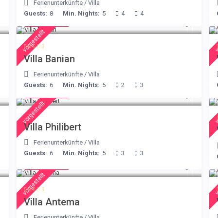
Ferienunterkünfte
/
Villa
Guests:
8
Min. Nights:
5
4
4
€ 140
/night
vorgestellt
v
Villa Banian
Ferienunterkünfte
/
Villa
Guests:
6
Min. Nights:
5
2
3
€ 275
/night
vorgestellt
v
Villa Philibert
Ferienunterkünfte
/
Villa
Guests:
6
Min. Nights:
5
3
3
€ 160
/night
vorgestellt
v
Villa Antema
Ferienunterkünfte
/
Villa