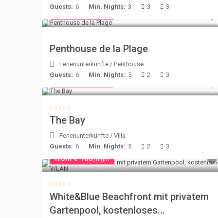
Guests:
6
Min. Nights:
3
3
3
from € 210
/night
Penthouse de la Plage
Ferienunterkünfte
/
Penthouse
Guests:
6
Min. Nights:
5
2
3
from € 160
/night
The Bay
Ferienunterkünfte
/
Villa
Guests:
6
Min. Nights:
5
2
3
from € 160
/night
White&Blue Beachfront mit privatem
Gartenpool, kostenloses...