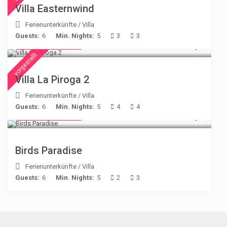
Villa Easternwind
Ferienunterkünfte
/
Villa
Guests:
6
Min. Nights:
5
3
3
from € 315
/night
vorgestellt
Villa La Piroga 2
Ferienunterkünfte
/
Villa
Guests:
6
Min. Nights:
5
4
4
from € 140
/night
Birds Paradise
Ferienunterkünfte
/
Villa
Guests:
6
Min. Nights:
5
2
3