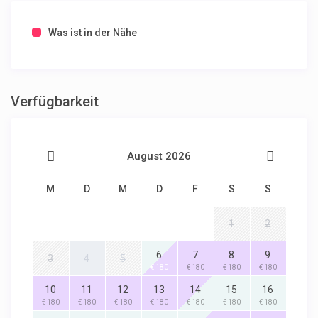
Was ist in der Nähe
Verfügbarkeit
August 2026
M
D
M
D
F
S
S
1
2
6
7
8
9
3
4
5
€ 180
€ 180
€ 180
€ 180
10
11
12
13
14
15
16
€ 180
€ 180
€ 180
€ 180
€ 180
€ 180
€ 180