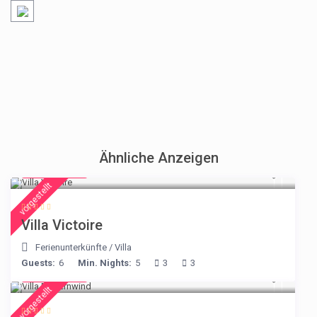
Ähnliche Anzeigen
€ 375
/night
vorgestellt
Villa Victoire
Ferienunterkünfte
/
Villa
Guests:
6
Min. Nights:
5
3
3
€ 210
/night
vorgestellt