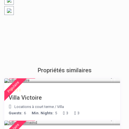
Propriétés similaires
€ 375
/night
Populaire
Villa Victoire
Locations à court terme
/
Villa
Guests:
6
Min. Nights:
5
3
3
€ 210
/night