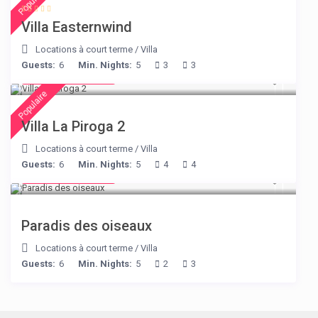
Populaire
Villa Easternwind
Locations à court terme
/
Villa
Guests:
6
Min. Nights:
5
3
3
from € 315
/night
Populaire
Villa La Piroga 2
Locations à court terme
/
Villa
Guests:
6
Min. Nights:
5
4
4
from € 140
/night
Paradis des oiseaux
Locations à court terme
/
Villa
Guests:
6
Min. Nights:
5
2
3