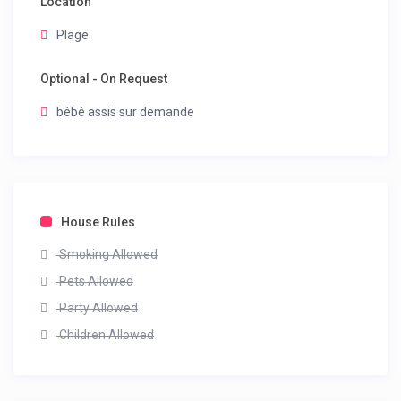
Location
Plage
Optional - On Request
bébé assis sur demande
House Rules
Smoking Allowed
Pets Allowed
Party Allowed
Children Allowed