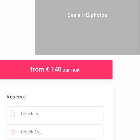
See all 42 photos
from € 140
par nuit
Réserver