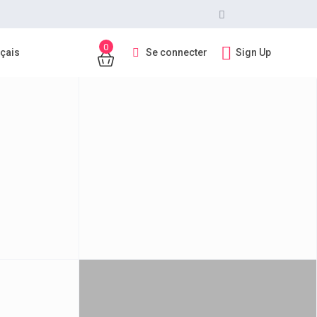
0
Se connecter
Sign Up
çais