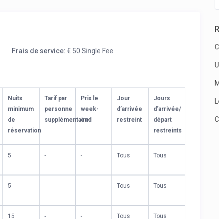
R
C
Frais de service:
€ 50 Single Fee
U
M
Nuits
Tarif par
Prix le
Jour
Jours
L
minimum
personne
week-
d’arrivée
d’arrivée/
C
de
supplémentaire
end
restreint
départ
réservation
restreints
5
-
-
Tous
Tous
5
-
-
Tous
Tous
15
-
-
Tous
Tous