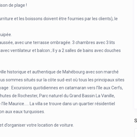
son de plage !
iture et les boissons doivent être fournies par les clients), le
quipée.
chaussée, avec une terrasse ombragée. 3 chambres avec 3 lits
vec ventilateur et balcon ; Il y a 2 salles de bains avec douches
a ville historique et authentique de Mahébourg avec son marché
ous sommes situés sur la côte sud-est où tous les principaux sites
age : Excursions quotidiennes en catamaran vers l’île aux Cerfs,
chutes de Rochester, Parc naturel du Grand Bassin La Vanille,
le Maurice….. La villa se trouve dans un quartier résidentiel
on aux eaux turquoises.
S
 d’organiser votre location de voiture.