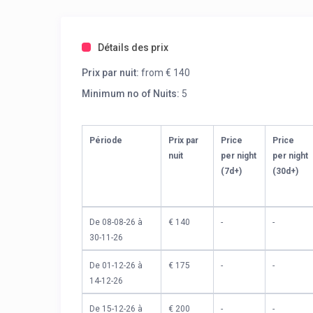
Détails des prix
Prix par nuit:
from € 140
Minimum no of Nuits:
5
Période
Prix par
Price
Price
nuit
per night
per night
(7d+)
(30d+)
De 08-08-26 à
€ 140
-
-
30-11-26
De 01-12-26 à
€ 175
-
-
14-12-26
De 15-12-26 à
€ 200
-
-