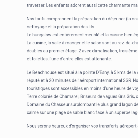
traverser. Les enfants adorent aussi cette charmante mai
Nos tarifs comprennent la préparation du déjeuner (la nourr
nettoyage et la préparation des lits.
Le bungalow est entièrement meublé et la cuisine bien é
La cuisine, la salle à manger et le salon sont au rez-de-
doubles au premier étage, 2 avec climatisation, troisième a
et toilettes, l’une d’entre elles est attenante.
Le Beachhouse est situé à la pointe D’Esny, à 5 kms de l
réputé et à 20 minutes de l’aéroport international SSR. N
touristiques sont accessibles en moins d’une heure de voy
Terre colorée de Chamarel, Briseurs de vagues Gris Gris, 
Domaine du Chasseur surplombant le plus grand lagon de l’î
calme sur une plage de sable blanc face à un superbe lag
Nous serons heureux d’organiser vos transferts aéroport et