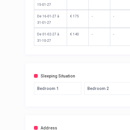
15-01-27
De 16-01-27 à
€ 175
-
-
31-01-27
De 01-02-27 à
€ 140
-
-
31-10-27
Sleeping Situation
Bedroom 1
Bedroom 2
Address