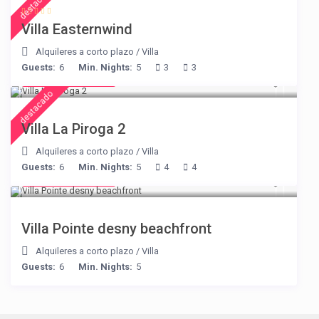
destacado
Villa Easternwind
Alquileres a corto plazo
/
Villa
Guests:
6
Min. Nights:
5
3
3
from € 315
/night
destacado
Villa La Piroga 2
Alquileres a corto plazo
/
Villa
Guests:
6
Min. Nights:
5
4
4
from € 180
/night
Villa Pointe desny beachfront
Alquileres a corto plazo
/
Villa
Guests:
6
Min. Nights:
5