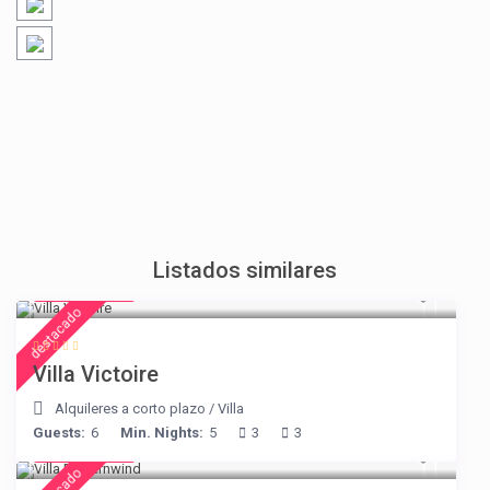
Listados similares
€ 375
/night
destacado
Villa Victoire
Alquileres a corto plazo
/
Villa
Guests:
6
Min. Nights:
5
3
3
€ 210
/night