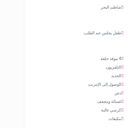
شاطئ البحر
طفل يجلس عند الطلب
4 موقد حلقة
التلفزيون
الحديد
الوصول إلى الإنترنت
دش
غسالة ومجفف
كرسي عالية
مكيفات