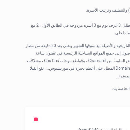
 والتنظيف وترتيب الأسرة.
يقع المطبخ وغرفة الطعام وغرفة المعيشة في الطابق الأرضي مع تراس مظلل. 3 غرف نوم مع 3 أسرة مزدوجة في الطابق الأول ، 2 مع
يقع Beachhouse في بوانت دي إيسني، على بعد 5 كم من مدينة ماهبورغ التاريخية والأصيلة مع سوقها الشهير وعلى بعد 20 دقيقة من مطار
وصول إلى جميع المواقع السياحية الرئيسية في غضون ساعة
واحدة من السفر: رحلات يومية بواسطة طوف إلى l’ ile aux Cerfs ، والأرض الملونة من Chamarel ، وقواطع موجات Gris Gris ، وشلالات
روتشستر ، ومنتزه Grand Bassin La Vanille الطبيعي ، وDomaine du Chasseur المطل على أعظم بحيرة في موريشيوس….. تقع الفيلا
روزية.
الخاصة بك.