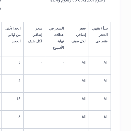
رسوم الخدمة:
€ 50 رسوم واحدة
س
5
يبدأ / ينتهي
سعر
السعر في
سعر
الحد الأدنى
الحجز
إضافي
عطلات
إضافي
من ليالي
فقط في
لكل ضيف
نهاية
لكل ضيف
الحجز
الأسبوع
5
-
-
All
All
5
-
-
All
All
15
-
-
All
All
5
-
-
All
All