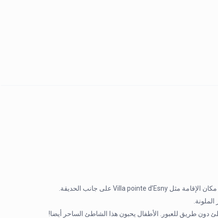
BIRDS PARADISE عبارة عن بنغل شاطئي يتسع ل 2-6 ضيوف ، في نفس مكان الإقامة مثل Villa pointe d’Esny على جانب الحديقة.
الملونة.
طئ دون طريق للعبور. الأطفال يحبون هذا الشاطئ الساحر أيضا!