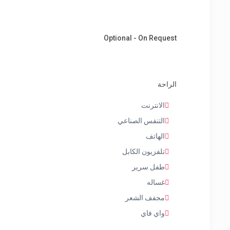
Optional - On Request
الراحة
الانترنت
التنفس الصناعي
الهاتف
تلفزيون الكابل
طفل سرير
غساله
مجفف الشعر
واي فاي