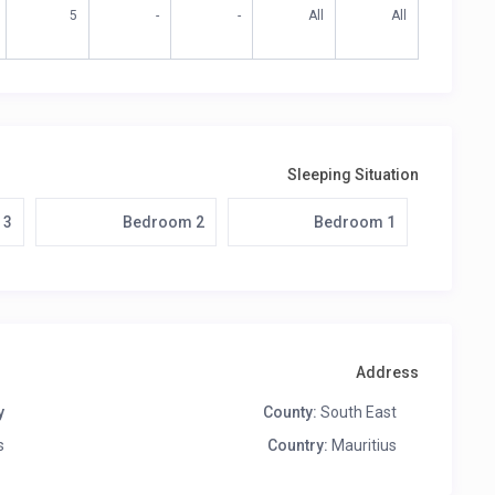
5
-
-
All
All
Sleeping Situation
 3
Bedroom 2
Bedroom 1
Address
:
County:
South East
s
Country:
Mauritius