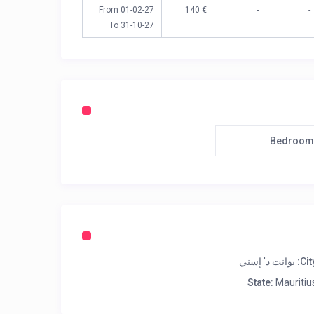
From 01-02-27
€ 140
-
-
To 31-10-27
Bedroom
City
بوانت د' إسني
State:
Mauritiu