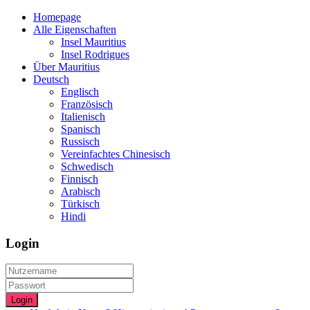
Homepage
Alle Eigenschaften
Insel Mauritius
Insel Rodrigues
Über Mauritius
Deutsch
Englisch
Französisch
Italienisch
Spanisch
Russisch
Vereinfachtes Chinesisch
Schwedisch
Finnisch
Arabisch
Türkisch
Hindi
Login
Login