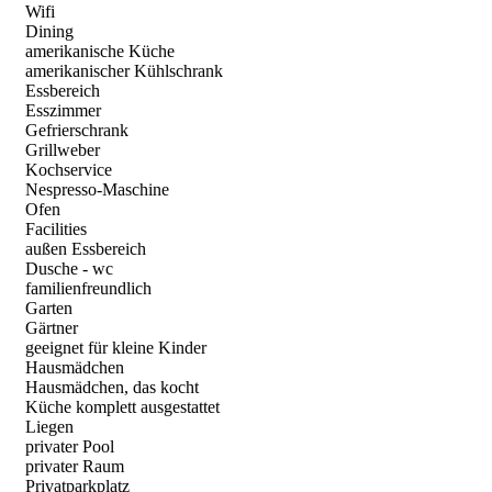
Wifi
Dining
amerikanische Küche
amerikanischer Kühlschrank
Essbereich
Esszimmer
Gefrierschrank
Grillweber
Kochservice
Nespresso-Maschine
Ofen
Facilities
außen Essbereich
Dusche - wc
familienfreundlich
Garten
Gärtner
geeignet für kleine Kinder
Hausmädchen
Hausmädchen, das kocht
Küche komplett ausgestattet
Liegen
privater Pool
privater Raum
Privatparkplatz