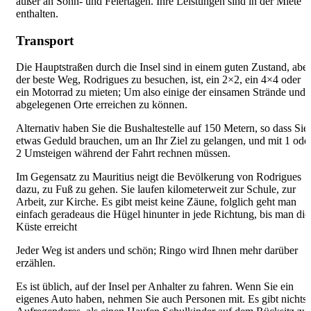
außer an Sonn- und Feiertagen. Ihre Leistungen sind in der Miete
enthalten.
Transport
Die Hauptstraßen durch die Insel sind in einem guten Zustand, aber
der beste Weg, Rodrigues zu besuchen, ist, ein 2×2, ein 4×4 oder
ein Motorrad zu mieten; Um also einige der einsamen Strände und
abgelegenen Orte erreichen zu können.
Alternativ haben Sie die Bushaltestelle auf 150 Metern, so dass Sie
etwas Geduld brauchen, um an Ihr Ziel zu gelangen, und mit 1 ode
2 Umsteigen während der Fahrt rechnen müssen.
Im Gegensatz zu Mauritius neigt die Bevölkerung von Rodrigues
dazu, zu Fuß zu gehen. Sie laufen kilometerweit zur Schule, zur
Arbeit, zur Kirche. Es gibt meist keine Zäune, folglich geht man
einfach geradeaus die Hügel hinunter in jede Richtung, bis man die
Küste erreicht
Jeder Weg ist anders und schön; Ringo wird Ihnen mehr darüber
erzählen.
Es ist üblich, auf der Insel per Anhalter zu fahren. Wenn Sie ein
eigenes Auto haben, nehmen Sie auch Personen mit. Es gibt nichts