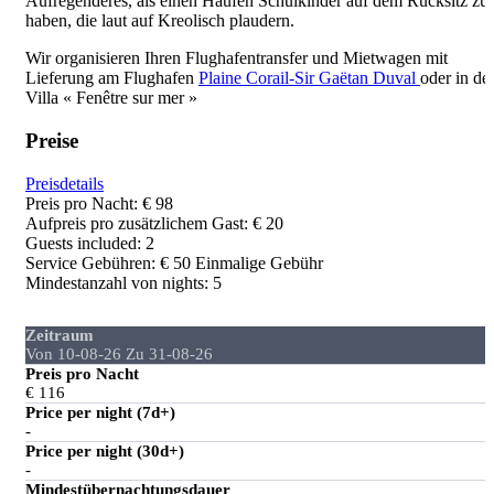
Aufregenderes, als einen Haufen Schulkinder auf dem Rücksitz zu
haben, die laut auf Kreolisch plaudern.
Wir organisieren Ihren Flughafentransfer und Mietwagen mit
Lieferung am Flughafen
Plaine Corail-Sir Gaëtan Duval
oder in de
Villa « Fenêtre sur mer »
Preise
Preisdetails
Preis pro Nacht:
€ 98
Aufpreis pro zusätzlichem Gast:
€ 20
Guests included:
2
Service Gebühren:
€ 50 Einmalige Gebühr
Mindestanzahl von nights:
5
Zeitraum
Von 10-08-26 Zu 31-08-26
Preis pro Nacht
€ 116
Price per night (7d+)
-
Price per night (30d+)
-
Mindestübernachtungsdauer