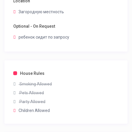
Location
Загородную местность
Optional - On Request
ребенок сидит по запросу
House Rules
Smoking Allowed
Pets Allowed
Party Allowed
Children Allowed