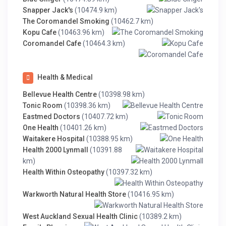
Snapper Jack's
(10474.9 km)
The Coromandel Smoking
(10462.7 km)
Kopu Cafe
(10463.96 km)
Coromandel Cafe
(10464.3 km)
Health & Medical
Bellevue Health Centre
(10398.98 km)
Tonic Room
(10398.36 km)
Eastmed Doctors
(10407.72 km)
One Health
(10401.26 km)
Waitakere Hospital
(10388.95 km)
Health 2000 Lynmall
(10391.88
km)
Health Within Osteopathy
(10397.32 km)
Warkworth Natural Health Store
(10416.95 km)
West Auckland Sexual Health Clinic
(10389.2 km)