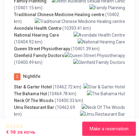
Family Planning
(10401.15 km)
Traditional Chinese Medicine Healing centre
(10402
km)
Avondale Health Centre
(10393.41 km)
National Hearing Care
(10404.92 km)
Queen Street Physiotherapy
(10401.39 km)
Glenfield Family Doctors
(10400.49 km)
Nightlife
Star & Garter Hotel
(10462.72 km)
The Bahama Hut
(10464.78 km)
Neck Of The Woods
(10400.33 km)
Umu Restaurant Bar
(10462.69
km)
Pepper Tree Restaurant
(10462.7 km)
Stoked Restaurant and Bar
Make a reservation
за ночь
€ 98
(10475.16 km)