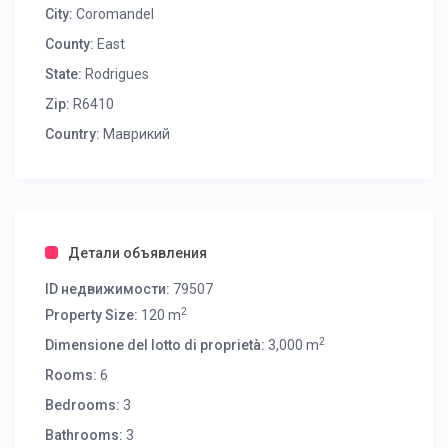
City:
Coromandel
County:
East
State:
Rodrigues
Zip:
R6410
Country:
Маврикий
Детали объявления
ID недвижимости:
79507
2
Property Size:
120 m
2
Dimensione del lotto di proprietà:
3,000 m
Rooms:
6
Bedrooms:
3
Bathrooms:
3