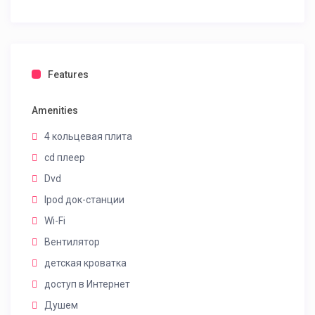
Features
Amenities
4 кольцевая плита
cd плеер
Dvd
Ipod док-станции
Wi-Fi
Вентилятор
детская кроватка
доступ в Интернет
Душем