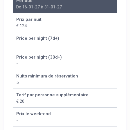
Période
De 16-01-27 à 31-01-27
Prix par nuit
€ 124
Price per night (7d+)
-
Price per night (30d+)
-
Nuits minimum de réservation
5
Tarif par personne supplémentaire
€ 20
Prix le week-end
-