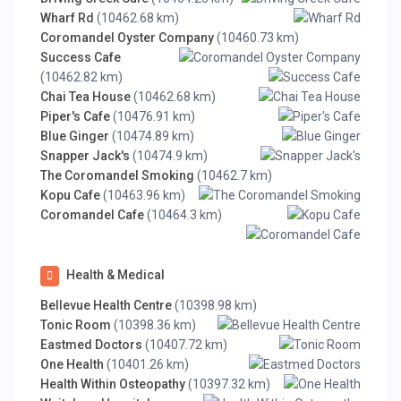
Wharf Rd
(10462.68 km)
Coromandel Oyster Company
(10460.73 km)
Success Cafe
(10462.82 km)
Chai Tea House
(10462.68 km)
Piper's Cafe
(10476.91 km)
Blue Ginger
(10474.89 km)
Snapper Jack's
(10474.9 km)
The Coromandel Smoking
(10462.7 km)
Kopu Cafe
(10463.96 km)
Coromandel Cafe
(10464.3 km)
Health & Medical
Bellevue Health Centre
(10398.98 km)
Tonic Room
(10398.36 km)
Eastmed Doctors
(10407.72 km)
One Health
(10401.26 km)
Health Within Osteopathy
(10397.32 km)