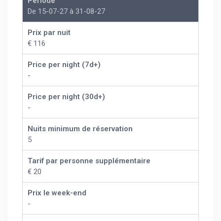
Période
De 15-07-27 à 31-08-27
Prix par nuit
€ 116
Price per night (7d+)
-
Price per night (30d+)
-
Nuits minimum de réservation
5
Tarif par personne supplémentaire
€ 20
Prix le week-end
-