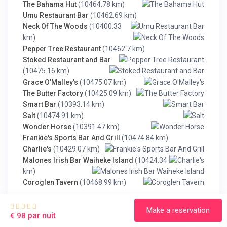
The Bahama Hut
(10464.78 km)
Umu Restaurant Bar
(10462.69 km)
Neck Of The Woods
(10400.33
km)
Pepper Tree Restaurant
(10462.7 km)
Stoked Restaurant and Bar
(10475.16 km)
Grace O'Malley's
(10475.07 km)
The Butter Factory
(10425.09 km)
Smart Bar
(10393.14 km)
Salt
(10474.91 km)
Wonder Horse
(10391.47 km)
Frankie's Sports Bar And Grill
(10474.84 km)
Charlie's
(10429.07 km)
Malones Irish Bar Waiheke Island
(10424.34
km)
Coroglen Tavern
(10468.99 km)
Restaurants
Make a reservation
par nuit
€ 98
Pepper Tree Restaurant
(10462.7 km)