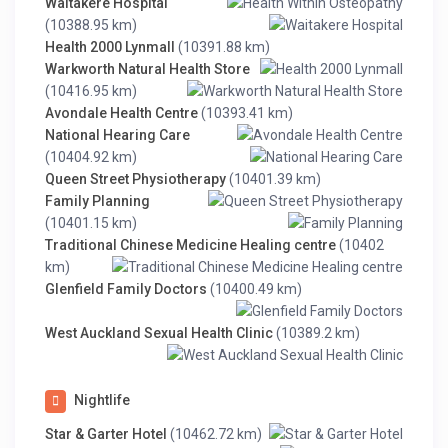
Waitakere Hospital
(10388.95 km)
Health 2000 Lynmall
(10391.88 km)
Warkworth Natural Health Store
(10416.95 km)
Avondale Health Centre
(10393.41 km)
National Hearing Care
(10404.92 km)
Queen Street Physiotherapy
(10401.39 km)
Family Planning
(10401.15 km)
Traditional Chinese Medicine Healing centre
(10402
km)
Glenfield Family Doctors
(10400.49 km)
West Auckland Sexual Health Clinic
(10389.2 km)
Nightlife
Star & Garter Hotel
(10462.72 km)