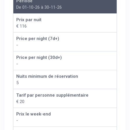
Période
De 01-10-26 à 30-11-26
Prix par nuit
€ 116
Price per night (7d+)
-
Price per night (30d+)
-
Nuits minimum de réservation
5
Tarif par personne supplémentaire
€ 20
Prix le week-end
-