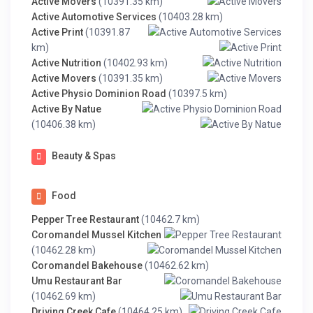
Active Movers
(10391.35 km)
Active Automotive Services
(10403.28 km)
Active Print
(10391.87
km)
Active Nutrition
(10402.93 km)
Active Movers
(10391.35 km)
Active Physio Dominion Road
(10397.5 km)
Active By Natue
(10406.38 km)
Beauty & Spas
Food
Pepper Tree Restaurant
(10462.7 km)
Coromandel Mussel Kitchen
(10462.28 km)
Coromandel Bakehouse
(10462.62 km)
Umu Restaurant Bar
(10462.69 km)
Driving Creek Cafe
(10464.25 km)