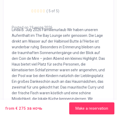
( 5 of 5)
Posted on 19 июля 2026
Linda B. July 2026 Familienurlaub Wir haben unseren
Aufenthalt im The Bay Lounge sehr genossen. Die Lage
direkt am Wasser auf der Halbinsel Butte à l'Herbe ist
wunderbar ruhig. Besonders in Erinnerung bleiben uns
die traumhaften Sonnenuntergänge und der Blick auf
den Coin de Mire – jeden Abend ein kleines Highlight. Das
Haus bietet viel Platz für sechs Personen, die
klimatisierten Schlafzimmer waren sehr angenehm, und
der Pool war bei den Kindern natürlich der Lieblingsplatz.
Ein großes Dankeschön auch an das Hausmädchen, das
zweimal für uns gekocht hat. Das mauritische Curry und
der frische Fisch waren köstlich und eine schöne
Möglichkeit, die lokale Küche kennenzulernen. Wir
würden jederzeit wiederkommen und können die
за ночь
from € 275
Make a reservation
Unterkunft allen empfehlen, die einen entspannten
Urlaub in ruhiger Lage verbringen möchten.