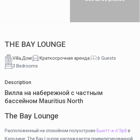
THE BAY LOUNGE
Villa
,
Дом
Краткосрочная аренда
6 Guests
3 Bedrooms
Description
Вилла на набережной с частным
бассейном Mauritius North
The Bay Lounge
Расположенный на спокойном полуострове
Бьютт-а-л’Эрб
в
Калодине, The Bay Lounge наслаждается привилегированной