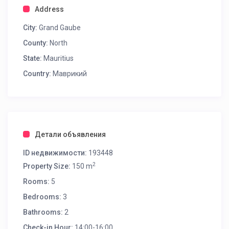
Address
City:
Grand Gaube
County:
North
State:
Mauritius
Country:
Маврикий
Детали объявления
ID недвижимости:
193448
2
Property Size:
150 m
Rooms:
5
Bedrooms:
3
Bathrooms:
2
Check-in Hour:
14:00-16:00