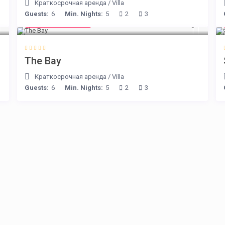
Краткосрочная аренда
/
Villa
Guests:
6
Min. Nights:
5
2
3
from € 160
/night
The Bay
Краткосрочная аренда
/
Villa
Guests:
6
Min. Nights:
5
2
3