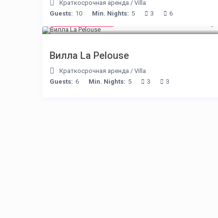
Краткосрочная аренда
/
Villa
Guests:
10
Min. Nights:
5
3
6
from € 525
/night
Вилла La Pelouse
Краткосрочная аренда
/
Villa
Guests:
6
Min. Nights:
5
3
3