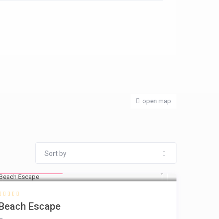
open map
Sort by
from € 260
/night
Beach Escape