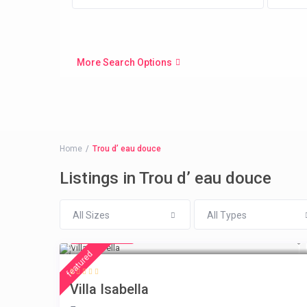
More Search Options
Home
Trou d’ eau douce
Listings in Trou d’ eau douce
All Sizes
All Types
€ 325
/night
featured
Villa Isabella