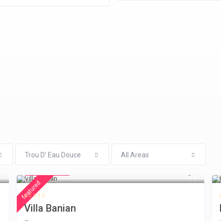
Trou D’ Eau Douce
All Areas
€ 140
/night
featured
Villa Banian