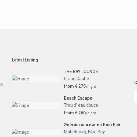
Latest Listing
THE BAY LOUNGE
Grand Gaube
C
ий
from € 275
/night
Beach Escape
Trou d’ eau douce
from € 260
/night
:
Элегантная вилла Блю Бэй
Mahebourg
,
Blue Bay