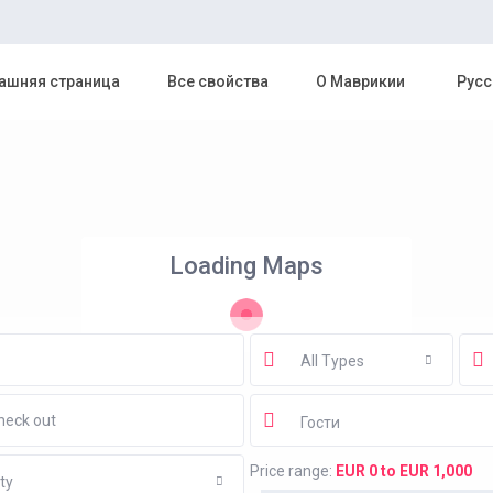
шняя страница
Все свойства
О Маврикии
Русс
Loading Maps
All Types
Гости
Price range:
EUR 0 to EUR 1,000
ty