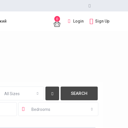
0
Login
Sign Up
кий
All Sizes
Bedrooms