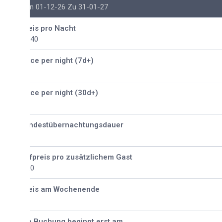
n 01-12-26 Zu 31-01-27
eis pro Nacht
140
ice per night (7d+)
ice per night (30d+)
ndestübernachtungsdauer
fpreis pro zusätzlichem Gast
20
eis am Wochenende
e Buchung beginnt erst am