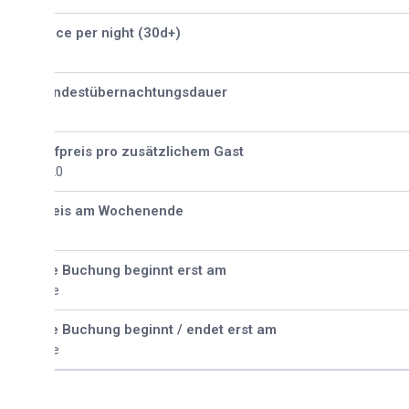
ice per night (30d+)
ndestübernachtungsdauer
fpreis pro zusätzlichem Gast
20
eis am Wochenende
e Buchung beginnt erst am
e
e Buchung beginnt / endet erst am
e