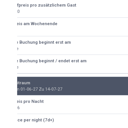
fpreis pro zusätzlichem Gast
20
eis am Wochenende
e Buchung beginnt erst am
e
e Buchung beginnt / endet erst am
e
itraum
n 01-06-27 Zu 14-07-27
eis pro Nacht
96
ice per night (7d+)