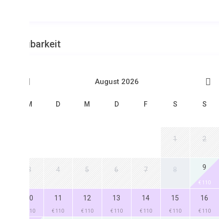
barkeit
August 2026
M
D
M
D
F
S
S
1
2
9
3
4
5
6
7
8
€ 110
0
11
12
13
14
15
16
110
€ 110
€ 110
€ 110
€ 110
€ 110
€ 110