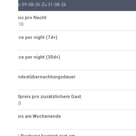
n 09-08-26 Zu 31-08-26
eis pro Nacht
110
ice per night (7d+)
ice per night (30d+)
ndestübernachtungsdauer
fpreis pro zusätzlichem Gast
20
eis am Wochenende