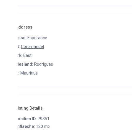
Address
esse:
Esperance
t:
Coromandel
rk:
East
desland:
Rodrigues
:
Mauritius
isting Details
bilien ID:
79351
flaeche:
120 m
2