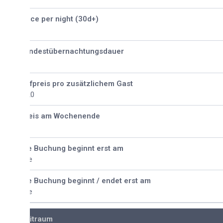
ice per night (30d+)
ndestübernachtungsdauer
fpreis pro zusätzlichem Gast
20
eis am Wochenende
e Buchung beginnt erst am
e
e Buchung beginnt / endet erst am
e
itraum