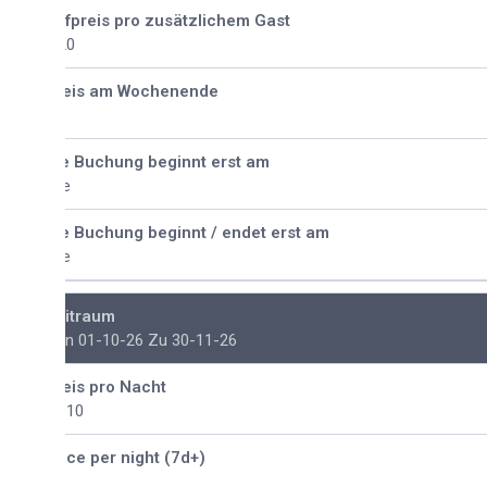
fpreis pro zusätzlichem Gast
20
eis am Wochenende
e Buchung beginnt erst am
e
e Buchung beginnt / endet erst am
e
itraum
n 01-10-26 Zu 30-11-26
eis pro Nacht
110
ice per night (7d+)