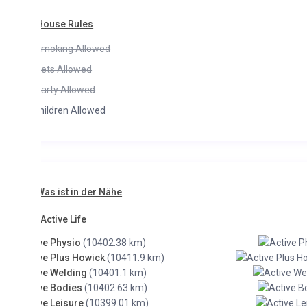
House Rules
moking Allowed
ets Allowed
arty Allowed
hildren Allowed
as ist in der Nähe
Active Life
ve Physio
(10402.38 km)
ve Plus Howick
(10411.9 km)
ve Welding
(10401.1 km)
ve Bodies
(10402.63 km)
ve Leisure
(10399.01 km)