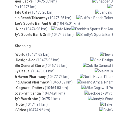
per Jack's
(10475.07 km)
's
(10475 km)
als Cafe
(10475.26 km)
alo Beach Takeaway
(10475.26 km)
kie's Sports Bar And Grill
(10475.01 km)
 Nina
(10474.98 km)
ty's Sports Bar & Grill
(10474.99 km)
Shopping
 World
(10474.62 km)
o Design & co
(10475.06 km)
ille General Store
(10467.99 km)
ly Casual
(10475.01 km)
th Haven Pharmacy
(10477.75 km)
ang Amcal Pharmacy
(10463.59 km)
 Cogswell Pottery
(10464.83 km)
ost - Whitianga
(10474.91 km)
dy's Wardrobe
(10475.1 km)
 Note
(10474.91 km)
c Video
(10474.92 km)