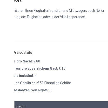
ort
isieren Ihren Flughafentransfer und Mietwagen, auch Roller
rung am Flughafen oder in der Villa Lesperance.
reisdetails
s pro Nacht:
€ 80
reis pro zusätzlichem Gast:
€ 15
ts included:
4
ice Gebühren:
€ 50 Einmalige Gebühr
estanzahl von nights:
5
itraum