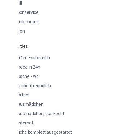
ill
ochservice
ühlschrank
fen
lities
ußen Essbereich
heck-in 24h
usche - wc
amilienfreundlich
ärtner
ausmädchen
ausmädchen, das kocht
interhof
üche komplett ausgestattet