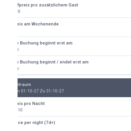
fpreis pro zusätzlichem Gast
20
eis am Wochenende
e Buchung beginnt erst am
e
e Buchung beginnt / endet erst am
e
itraum
n 01-10-27 Zu 31-10-27
eis pro Nacht
110
ice per night (7d+)