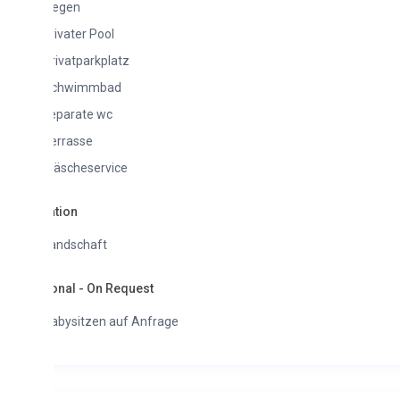
iegen
rivater Pool
rivatparkplatz
chwimmbad
eparate wc
errasse
äscheservice
tion
andschaft
onal - On Request
abysitzen auf Anfrage