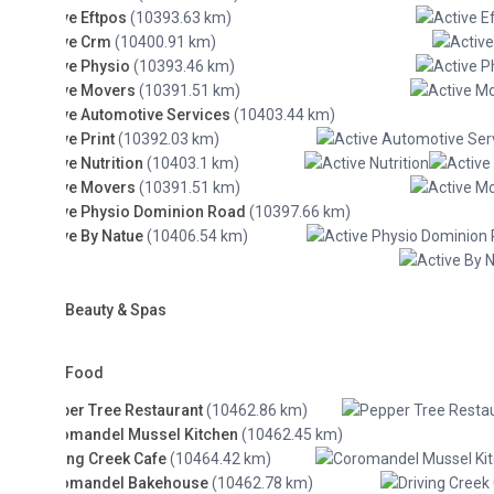
ve Eftpos
(10393.63 km)
ve Crm
(10400.91 km)
ve Physio
(10393.46 km)
ve Movers
(10391.51 km)
ve Automotive Services
(10403.44 km)
ve Print
(10392.03 km)
ve Nutrition
(10403.1 km)
ve Movers
(10391.51 km)
ve Physio Dominion Road
(10397.66 km)
ve By Natue
(10406.54 km)
Beauty & Spas
Food
er Tree Restaurant
(10462.86 km)
mandel Mussel Kitchen
(10462.45 km)
ing Creek Cafe
(10464.42 km)
omandel Bakehouse
(10462.78 km)