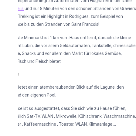
 Lesperance liegt 25 Autominuten vom Flughafen in der Nähe
eils
und nur 8 Minuten von den schönen Stränden von Graviers
 Trekking ist ein Highlight in Rodrigues, zum Beispiel von
ce bis zu den Stränden von Saint Francois!
te Minimarkt ist 1 km vom Haus entfernt, danach die kleine
t Lubin, die vor allem Geldautomaten, Tankstelle, chinesische
, Snacks und vor allem den Markt für lokales Gemüse,
Fisch und Fleisch bietet
s
 bietet einen atemberaubenden Blick auf die Lagune, den
d den eigenen Pool.
e ist so ausgestattet, dass Sie sich wie zu Hause fühlen,
ßlich Sat-TV, WLAN , Mikrowelle, Kühlschrank, Waschmaschine,
r , Kaffeemaschine , Toaster, WLAN, Klimaanlage …