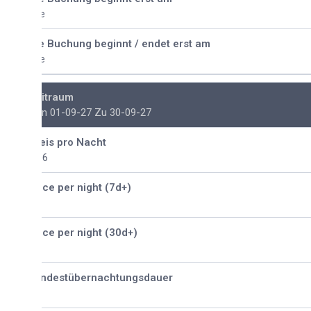
e
e Buchung beginnt / endet erst am
e
itraum
n 01-09-27 Zu 30-09-27
eis pro Nacht
96
ice per night (7d+)
ice per night (30d+)
ndestübernachtungsdauer