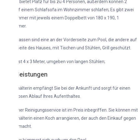
bietet Platz für bis zu 4 Personen, außerdem können 2
uf einem Schlafsofa im Wohnzimmer schlafen; Es gibt zwei
mer mit jeweils einem Doppelbett von 180 x 190, 1
mer.
assen sind eine an der Vorderseite zum Pool, die andere auf
eite des Hauses, mit Tischen und Stühlen, Grill geschützt.
ist 4 x 3 Meter, umgeben von langen Stühlen;
leistungen
älterin empfängt Sie bei der Ankunft und sorgt für einen
osen Ablauf Ihres Aufenthaltes.
cher Reinigungsservice ist im Preis inbegriffen. Sie können mit
älterin einen Koch arrangieren, der auch den Einkauf gegen
 macht.