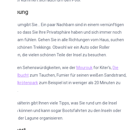
er kümmert sich auch um den Pool.
bung
 umgibt Sie… Ein paar Nachbarn sind in einem vernünftigen
so dass Sie Ihre Privatsphäre haben und sich immer noch
sam fühlen. Gehen Sie in alle Richtungen vom Haus, suchen
schönen Trekkings. Obwohl wir ein Auto oder Roller
, die vielen schönen Teile der Insel zu besuchen.
ten Sehenswürdigkeiten, wie der
Mourouk
for Kiter’s,
Die
lbucht
zum Tauchen, Fumier für seinen weißen Sandstrand,
dkrötenpark
zum Beispiel ist in weniger als 20 Minuten zu
.
älterin gibt Ihnen viele Tipps, was Sie rund um die Insel
 können und kann sogar Bootsfahrten zu den Inseln oder
 der Lagune organisieren.