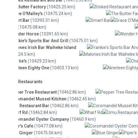
ed Restaurant and Bar
(10475.33 km)
Butter Factory
(10425.25 km)
e O'Malley's
(10475.24 km)
t Bar
(10393.31 km)
(10475.08 km)
der Horse
(10391.65 km)
kie's Sports Bar And Grill
(10475.01 km)
nes Irish Bar Waiheke Island
24.5 km)
lie's
(10429.23 km)
teen Eighty One
(10403.13 km)
Restaurants
er Tree Restaurant
(10462.86 km)
mandel Mussel Kitchen
(10462.45 km)
Restaurant Bar
(10462.86 km)
rf Rd
(10462.84 km)
omandel Oyster Company
(10460.9 km)
r's Cafe
(10477.08 km)
 Ginger
(10475.06 km)