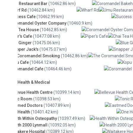
Restaurant Bar
(10462.86 km)
rf Rd
(10462.84 km)
cess Cafe
(10462.99 km)
omandel Oyster Company
(10460.9 km)
 Tea House
(10462.85 km)
r's Cafe
(10477.08 km)
 Ginger
(10475.06 km)
per Jack's
(10475.07 km)
 Coromandel Smoking
(10462.86 km)
 Cafe
(10464.12 km)
omandel Cafe
(10464.46 km)
Health & Medical
evue Health Centre
(10399.14 km)
ic Room
(10398.53 km)
tmed Doctors
(10407.89 km)
Health
(10401.42 km)
th Within Osteopathy
(10397.49 km)
th 2000 Lynmall
(10392.05 km)
akere Hospital
(10389.12 km)