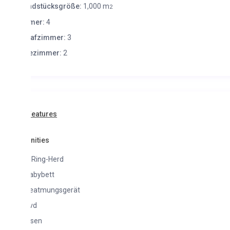
ndstücksgröße:
1,000 m
2
mer:
4
lafzimmer:
3
ezimmer:
2
Features
ities
-Ring-Herd
abybett
eatmungsgerät
vd
isen