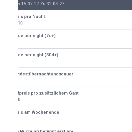
n 15-07-27 Zu 31-08-27
eis pro Nacht
110
ice per night (7d+)
ice per night (30d+)
ndestübernachtungsdauer
fpreis pro zusätzlichem Gast
20
eis am Wochenende
e Buchung beginnt erst am