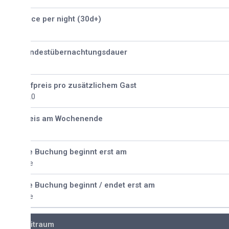
ice per night (30d+)
ndestübernachtungsdauer
fpreis pro zusätzlichem Gast
20
eis am Wochenende
e Buchung beginnt erst am
e
e Buchung beginnt / endet erst am
e
itraum