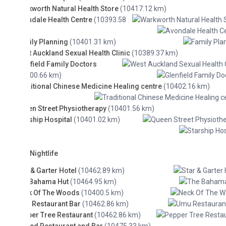
worth Natural Health Store
(10417.12 km)
dale Health Centre
(10393.58
ly Planning
(10401.31 km)
 Auckland Sexual Health Clinic
(10389.37 km)
field Family Doctors
00.66 km)
itional Chinese Medicine Healing centre
(10402.16 km)
n Street Physiotherapy
(10401.56 km)
ship Hospital
(10401.02 km)
Nightlife
 & Garter Hotel
(10462.89 km)
 Bahama Hut
(10464.95 km)
k Of The Woods
(10400.5 km)
Restaurant Bar
(10462.86 km)
er Tree Restaurant
(10462.86 km)