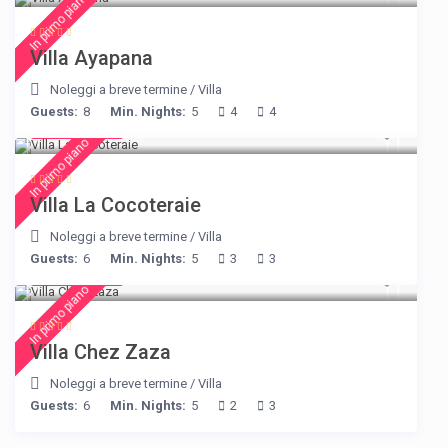
In primo piano
Villa Ayapana
Noleggi a breve termine
/
Villa
Guests:
8
Min. Nights:
5
4
4
€ 414
/night
In primo piano
Villa La Cocoteraie
Noleggi a breve termine
/
Villa
Guests:
6
Min. Nights:
5
3
3
€ 248
/night
In primo piano
Villa Chez Zaza
Noleggi a breve termine
/
Villa
Guests:
6
Min. Nights:
5
2
3