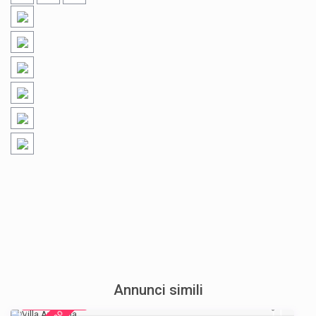
Annunci simili
€ 395
/night