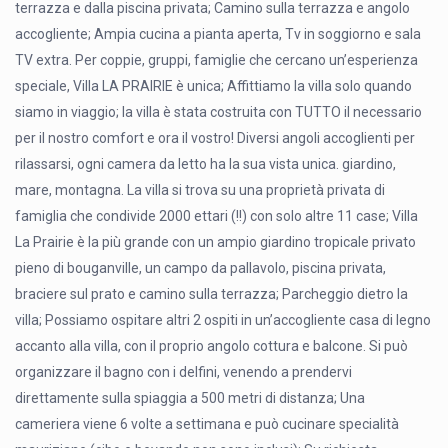
terrazza e dalla piscina privata; Camino sulla terrazza e angolo
accogliente; Ampia cucina a pianta aperta, Tv in soggiorno e sala
TV extra. Per coppie, gruppi, famiglie che cercano un’esperienza
speciale, Villa LA PRAIRIE è unica; Affittiamo la villa solo quando
siamo in viaggio; la villa è stata costruita con TUTTO il necessario
per il nostro comfort e ora il vostro! Diversi angoli accoglienti per
rilassarsi, ogni camera da letto ha la sua vista unica. giardino,
mare, montagna. La villa si trova su una proprietà privata di
famiglia che condivide 2000 ettari (!!) con solo altre 11 case; Villa
La Prairie è la più grande con un ampio giardino tropicale privato
pieno di bouganville, un campo da pallavolo, piscina privata,
braciere sul prato e camino sulla terrazza; Parcheggio dietro la
villa; Possiamo ospitare altri 2 ospiti in un’accogliente casa di legno
accanto alla villa, con il proprio angolo cottura e balcone. Si può
organizzare il bagno con i delfini, venendo a prendervi
direttamente sulla spiaggia a 500 metri di distanza; Una
cameriera viene 6 volte a settimana e può cucinare specialità