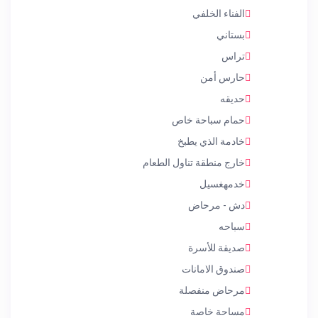
الفناء الخلفي
بستاني
تراس
حارس أمن
حديقه
حمام سباحة خاص
خادمة الذي يطبخ
خارج منطقة تناول الطعام
خدمهغسيل
دش - مرحاض
سباحه
صديقة للأسرة
صندوق الامانات
مرحاض منفصلة
مساحة خاصة