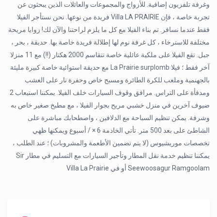
وغرفة تلفزيون إضافية. للأزواج والمجموعات والعائلات الذين يبحثون عن
تجربة خاصة ، فإن Villa LA PRAIRIE فريدة من نوعها. نحن نستأجر الفيلا
فقط عندما نسافر. تم بناء الفيلا مع كل ما يلزم لراحتنا والآن لك! زوايا مريحة
مختلفة للاسترخاء ، كل غرفة نوم لها إطلالة فريدة خاصة بها. حديقة ، بحر ،
جبل. تقع الفيلا على ملكية عائلية خاصة تتقاسم 2000 هكتار (!!) مع 11 منزلا
آخر فقط ؛ فيلا La Prairie surplomb مع حديقة استوائية خاصة كبيرة مليئة
بالجهنمية وملعب للكرة الطائرة ومسبح خاص وحفرة نار على العشب
ومدفأة على التراس. مرافق وقوف السيارات خلف الفيلا. يمكننا استيعاب 2
ضيوف آخرين في منزل خشبي مريح بجوار الفيلا ، مع مطبخ صغير خاص به
وشرفة. يمكن تنظيم السباحة مع الدلافين ، واصطحابك مباشرة على
الشاطئ على بعد 500 متر. تأتي الخادمة 6 × / أسبوع ويمكنها طهي
تخصصات موريشيوس (لا يتم تضمين الأطعمة والمشروبات) ؛ عند الطلب ،
يمكننا تنظيم خدمة نقل المطار وتأجير السيارات مع التسليم في مطار Sir
Seewoosagur Ramgoolam أو في Villa La Prairie