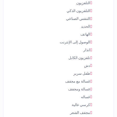
التلفزيون
التلفزيون الذكي
التنفس الصناعي
الحديد
الهاتف
الوصول إلى الإنترنت
انذار
تلفزيون الكابل
دش
طفل سرير
غسالة مع مجفف
غسالة ومجفف
غساله
كرسي عالية
مجفف الشعر