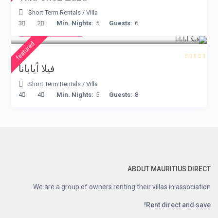
Short Term Rentals
/
Villa
from € 395
3
2
Min. Nights:
5
Guests:
6
/night
featured
فيلا أيابانا
Short Term Rentals
/
Villa
4
4
Min. Nights:
5
Guests:
8
ABOUT MAURITIUS DIRECT
We are a group of owners renting their villas in association.
Rent direct and save!