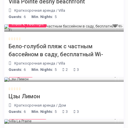
Villa Pointe desny beachfront
Краткосрочная аренда
/
Villa
Guests:
6
Min. Nights:
5
from € 160
/night
Бело-голубой пляж с частным
бассейном в саду, бесплатный Wi-
Краткосрочная аренда
/
Villa
Guests:
6
Min. Nights:
5
2
3
€ 98
/night
Цзы Лимон
Краткосрочная аренда
/
Дом
Guests:
6
Min. Nights:
5
3
3
from € 750
/night