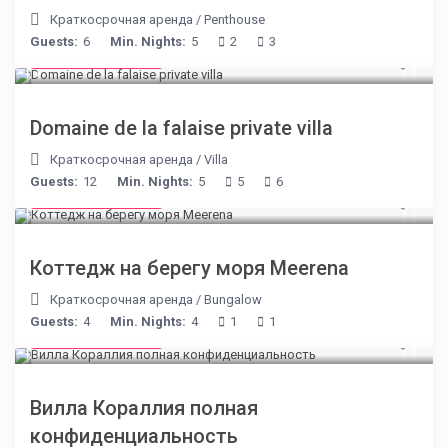
Краткосрочная аренда
/
Penthouse
Guests:
6
Min. Nights:
5
2
3
from € 400
/night
Domaine de la falaise private villa
Краткосрочная аренда
/
Villa
Guests:
12
Min. Nights:
5
5
6
from € 170
/night
Коттедж на берегу моря Meerena
Краткосрочная аренда
/
Bungalow
Guests:
4
Min. Nights:
4
1
1
from € 375
/night
Вилла Кораллия полная
конфиденциальность