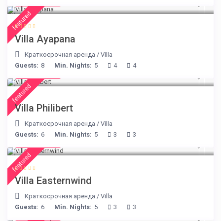
€ 395
/night
featured
Villa Ayapana
Краткосрочная аренда
/
Villa
Guests:
8
Min. Nights:
5
4
4
€ 275
/night
featured
Villa Philibert
Краткосрочная аренда
/
Villa
Guests:
6
Min. Nights:
5
3
3
€ 210
/night
featured
Villa Easternwind
Краткосрочная аренда
/
Villa
Guests:
6
Min. Nights:
5
3
3
€ 360
/night