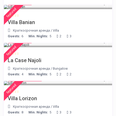
€ 140
/night
featured
Villa Banian
Краткосрочная аренда
/
Villa
Guests:
6
Min. Nights:
5
2
3
€ 204
/night
featured
La Case Najoli
Краткосрочная аренда
/
Bungalow
Guests:
4
Min. Nights:
5
2
2
from € 156
/night
featured
Villa Lorizon
Краткосрочная аренда
/
Villa
Guests:
8
Min. Nights:
5
3
3