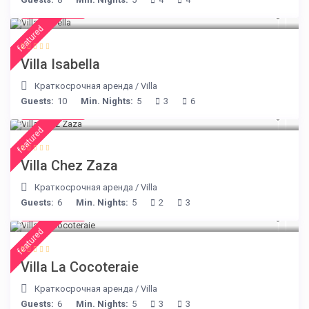
€ 325
/night
featured
Villa Isabella
Краткосрочная аренда
/
Villa
Guests:
10
Min. Nights:
5
3
6
€ 216
/night
featured
Villa Chez Zaza
Краткосрочная аренда
/
Villa
Guests:
6
Min. Nights:
5
2
3
€ 360
/night
featured
Villa La Cocoteraie
Краткосрочная аренда
/
Villa
Guests:
6
Min. Nights:
5
3
3