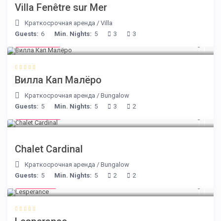
Villa Fenêtre sur Mer
Краткосрочная аренда
/
Villa
Guests:
6
Min. Nights:
5
3
3
€ 218
/night
Вилла Кап Малёро
Краткосрочная аренда
/
Bungalow
Guests:
5
Min. Nights:
5
3
2
€ 175
/night
Chalet Cardinal
Краткосрочная аренда
/
Bungalow
Guests:
5
Min. Nights:
5
2
2
€ 80
/night