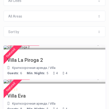
All Cities
All Areas
Sort by
from € 315
/night
featured
Villa La Piroga 2
Краткосрочная аренда
/
Villa
Guests:
6
Min. Nights:
5
4
4
€ 385
/night
featured
Villa Eva
Краткосрочная аренда
/
Villa
Guests:
8
Min. Nights:
5
4
4