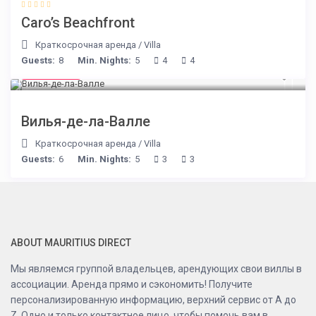
Caro’s Beachfront
Краткосрочная аренда
/
Villa
Guests:
8
Min. Nights:
5
4
4
€ 90
/night
Вилья-де-ла-Валле
Краткосрочная аренда
/
Villa
Guests:
6
Min. Nights:
5
3
3
ABOUT MAURITIUS DIRECT
Мы являемся группой владельцев, арендующих свои виллы в
ассоциации. Аренда прямо и сэкономить! Получите
персонализированную информацию, верхний сервис от A до
Z. Одно и только контактное лицо, чтобы помочь вам в