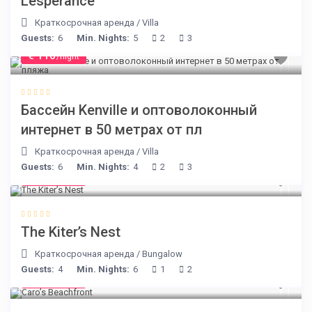
Lesperance
Краткосрочная аренда
/
Villa
Guests:
6
Min. Nights:
5
2
3
€ 110
/night
Бассейн Kenville и оптоволоконный
интернет в 50 метрах от пл
Краткосрочная аренда
/
Villa
Guests:
6
Min. Nights:
4
2
3
€ 105
/night
The Kiter’s Nest
Краткосрочная аренда
/
Bungalow
Guests:
4
Min. Nights:
6
1
2
€ 240
/night