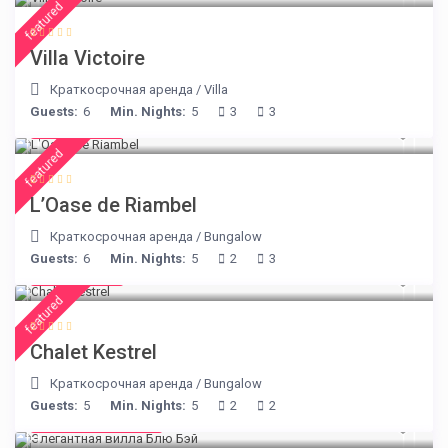
featured
Villa Victoire
Краткосрочная аренда
/
Villa
Guests:
6
Min. Nights:
5
3
3
€ 230
/night
featured
L’Oase de Riambel
Краткосрочная аренда
/
Bungalow
Guests:
6
Min. Nights:
5
2
3
€ 175
/night
featured
Chalet Kestrel
Краткосрочная аренда
/
Bungalow
Guests:
5
Min. Nights:
5
2
2
from € 220
/night