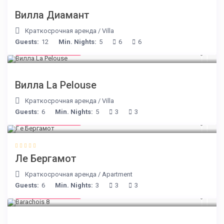
Вилла Диамант
Краткосрочная аренда
/
Villa
Guests:
12
Min. Nights:
5
6
6
from € 525
/night
Вилла La Pelouse
Краткосрочная аренда
/
Villa
Guests:
6
Min. Nights:
5
3
3
from € 130
/night
Ле Бергамот
Краткосрочная аренда
/
Apartment
Guests:
6
Min. Nights:
3
3
3
from € 170
/night