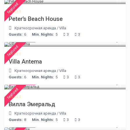
featured
Peter’s Beach House
Краткосрочная аренда
/
Villa
Guests:
6
Min. Nights:
5
3
3
€ 160
/night
featured
Villa Antema
Краткосрочная аренда
/
Villa
Guests:
6
Min. Nights:
5
3
3
€ 498
/night
featured
Вилла Эмеральд
Краткосрочная аренда
/
Villa
Guests:
8
Min. Nights:
5
3
3
€ 375
/night