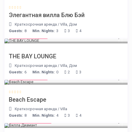
Элегантная вилла Блю Бэй
Краткосрочная аренда
/
Villa
,
Дом
Guests:
8
Min. Nights:
3
3
4
from € 275
/night
THE BAY LOUNGE
Краткосрочная аренда
/
Villa
,
Дом
Guests:
6
Min. Nights:
0
2
3
from € 260
/night
Beach Escape
Краткосрочная аренда
/
Villa
Guests:
8
Min. Nights:
4
3
4
from € 1,540
/night