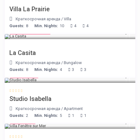
Villa La Prairie
Краткосрочная аренда
/
Villa
Guests:
8
Min. Nights:
10
4
4
from € 125
/night
La Casita
Краткосрочная аренда
/
Bungalow
Guests:
8
Min. Nights:
4
3
3
€ 190
/night
Studio Isabella
Краткосрочная аренда
/
Apartment
Guests:
2
Min. Nights:
5
1
1
€ 98
/night