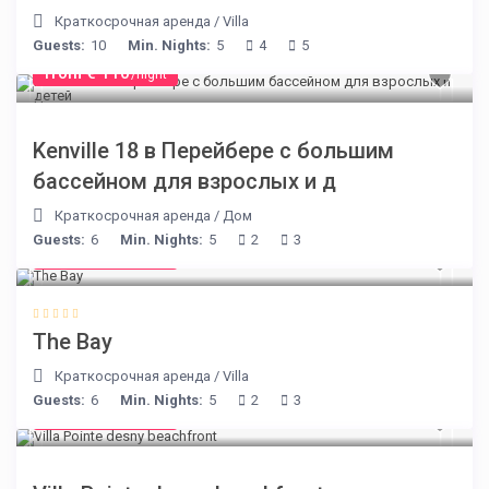
Краткосрочная аренда
/
Villa
Guests:
10
Min. Nights:
5
4
5
from € 110
/night
Kenville 18 в Перейбере с большим
бассейном для взрослых и д
Краткосрочная аренда
/
Дом
Guests:
6
Min. Nights:
5
2
3
from € 160
/night
The Bay
Краткосрочная аренда
/
Villa
Guests:
6
Min. Nights:
5
2
3
from € 180
/night