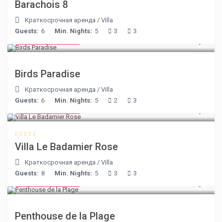
Barachois 8
Краткосрочная аренда
/
Villa
Guests:
6
Min. Nights:
5
3
3
from € 140
/night
Birds Paradise
Краткосрочная аренда
/
Villa
Guests:
6
Min. Nights:
5
2
3
from € 195
/night
Villa Le Badamier Rose
Краткосрочная аренда
/
Villa
Guests:
8
Min. Nights:
5
3
3
from € 210
/night
Penthouse de la Plage