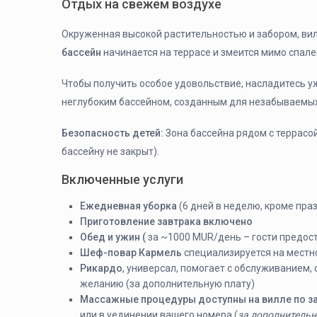
Отдых на свежем воздухе
Окруженная высокой растительностью и забором, ви
бассейн
начинается на террасе и змеится мимо спале
Чтобы получить особое удовольствие, насладитесь 
неглубоким бассейном, созданным для незабываемы
Безопасность детей:
Зона бассейна рядом с террасо
бассейну не закрыт).
Включенные услуги
Ежедневная уборка
(6 дней в неделю, кроме пра
Приготовление завтрака включено
Обед и ужин (
за ~1000 MUR/день – гости предос
Шеф-повар Кармель
специализируется на местн
Рикардо
, универсал, помогает с обслуживанием,
желанию (за дополнительную плату)
Массажные процедуры доступны на вилле по з
или в уединении вашего номера (
за дополнительн