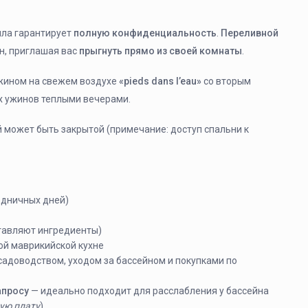
лла гарантирует
полную конфиденциальность
.
Переливной
н, приглашая вас
прыгнуть прямо из своей комнаты
.
ужином на свежем воздухе
«pieds dans l’eau»
со вторым
х ужинов теплыми вечерами.
й может быть закрытой (примечание: доступ спальни к
здничных дней)
тавляют ингредиенты)
ой маврикийской кухне
 садоводством, уходом за бассейном и покупками по
апросу
— идеально подходит для расслабления у бассейна
ую плату
)