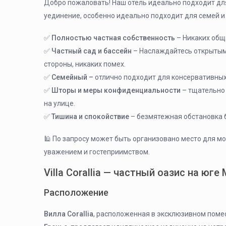
Добро пожаловать! Наш отель идеально подходит для
уединение, особенно идеально подходит для семей и 
✅
Полностью частная собственность
– Никаких общ
✅
Частный сад и бассейн
– Наслаждайтесь открытым 
стороны, никаких помех.
✅
Семейный –
отлично подходит для консервативных
✅
Шторы и меры конфиденциальности
– тщательно
на улице.
✅
Тишина и спокойствие
– безмятежная обстановка б
🕌 По запросу может быть организовано место для мо
уважением и гостеприимством.
Villa Corallia — частный оазис на юге
Расположение
Вилла Corallia
, расположенная в эксклюзивном поме