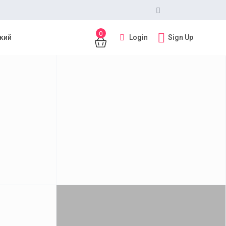
0
Login
Sign Up
кий