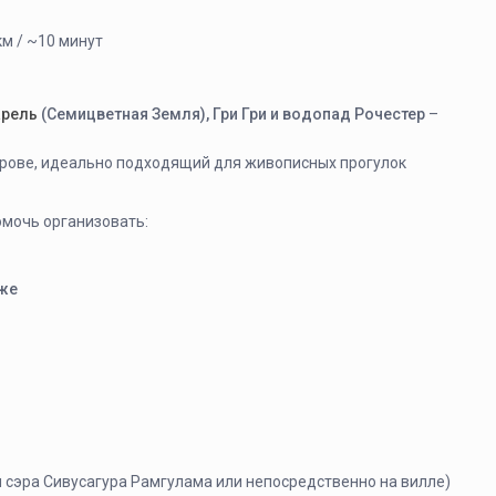
км / ~10 минут
рель
(Семицветная Земля), Гри Гри и водопад Рочестер
–
трове, идеально подходящий для живописных прогулок
мочь организовать:
яже
 сэра Сивусагура Рамгулама или непосредственно на вилле)