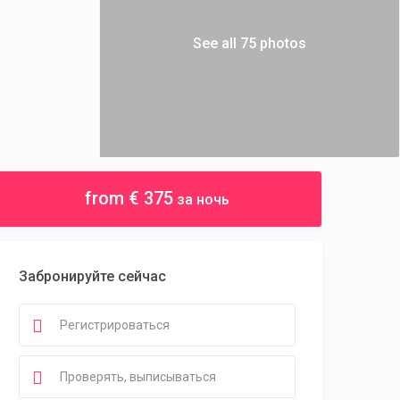
See all 75 photos
from € 375
за ночь
Забронируйте сейчас