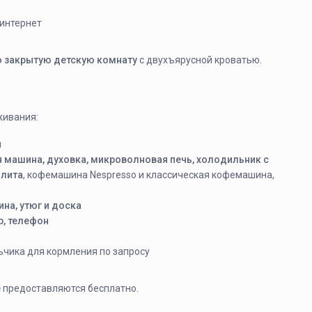
 интернет
 закрытую детскую комнату
с двухъярусной кроватью.
живания:
м
 машина, духовка, микроволновая печь, холодильник с
плита
, кофемашина Nespresso и классическая кофемашина,
на, утюг и доска
р, телефон
льчика для кормления по запросу
е
предоставляются бесплатно.