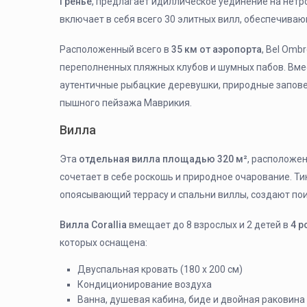
Гренье
, предлагает идиллическое уединение на нет
включает в себя всего 30 элитных вилл, обеспечиваю
Расположенный всего в
35 км от аэропорта
, Bel Omb
переполненных пляжных клубов и шумных пабов. Вмес
аутентичные рыбацкие деревушки, природные заповед
пышного пейзажа Маврикия.
Вилла
Эта
отдельная вилла площадью 320 м²
, расположе
сочетает в себе роскошь и природное очарование. Ти
опоясывающий террасу и спальни виллы, создают по
Вилла Corallia
вмещает до 8 взрослых и 2 детей в
4 р
которых оснащена:
Двуспальная кровать (180 x 200 см)
Кондиционирование воздуха
Ванна, душевая кабина, биде и двойная раковина