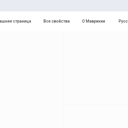
шняя страница
Все свойства
О Маврикии
Русс