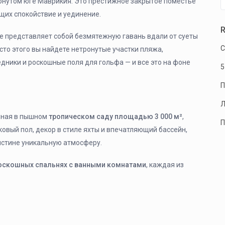
ронутом юге Маврикия. Это престижное закрытое поместье
щих спокойствие и уединение.
R
re представляет собой безмятежную гавань вдали от суеты
С
то этого вы найдете нетронутые участки пляжа,
ники и роскошные поля для гольфа — и все это на фоне
5
П
Л
нная в пышном
тропическом саду площадью 3 000 м²
,
П
ковый пол, декор в стиле яхты и впечатляющий бассейн,
истине уникальную атмосферу.
оскошных спальнях с ванными комнатами
, каждая из