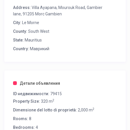
Address:
Villa Ayapana, Mourouk Road, Gambier
lane, 91205 Morc Gambien
City:
Le Morne
County:
South West
State:
Mauritius
Country:
Маврикий
Детали объявления
ID недвижимости:
79415
2
Property Size:
320 m
2
Dimensione del lotto di proprietà:
2,000 m
Rooms:
8
Bedrooms:
4