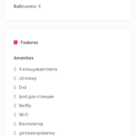
Bathrooms:
4
Features
Amenities
4 кольцевая плита
cd плеер
Dvd
Ipod док-станции
Netflix
Wi-Fi
Вентилятор
детская кроватка