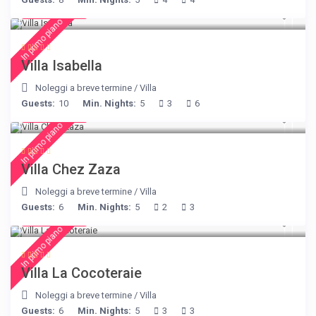
€ 325
/night
In primo piano
Villa Isabella
Noleggi a breve termine
/
Villa
Guests:
10
Min. Nights:
5
3
6
€ 216
/night
In primo piano
Villa Chez Zaza
Noleggi a breve termine
/
Villa
Guests:
6
Min. Nights:
5
2
3
€ 360
/night
In primo piano
Villa La Cocoteraie
Noleggi a breve termine
/
Villa
Guests:
6
Min. Nights:
5
3
3