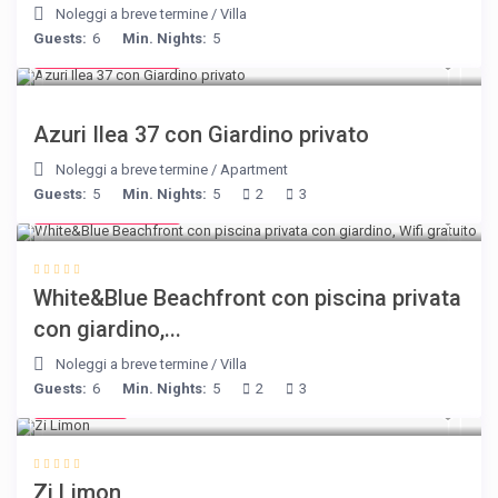
Noleggi a breve termine
/
Villa
Guests:
6
Min. Nights:
5
from € 150
/night
Azuri Ilea 37 con Giardino privato
Noleggi a breve termine
/
Apartment
Guests:
5
Min. Nights:
5
2
3
from € 160
/night
White&Blue Beachfront con piscina privata
con giardino,...
Noleggi a breve termine
/
Villa
Guests:
6
Min. Nights:
5
2
3
€ 98
/night
Zi Limon