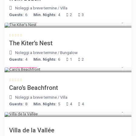
Noleggi a breve termine
/
Villa
Guests:
6
Min. Nights:
4
2
3
€ 105
/night
The Kiter’s Nest
Noleggi a breve termine
/
Bungalow
Guests:
4
Min. Nights:
6
1
2
€ 240
/night
Caro’s Beachfront
Noleggi a breve termine
/
Villa
Guests:
8
Min. Nights:
5
4
4
€ 90
/night
Villa de la Vallée