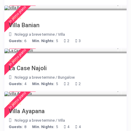
€ 140
/night
In primo piano
Villa Banian
Noleggi a breve termine
/
Villa
Guests:
6
Min. Nights:
5
2
3
€ 204
/night
In primo piano
La Case Najoli
Noleggi a breve termine
/
Bungalow
Guests:
4
Min. Nights:
5
2
2
€ 395
/night
In primo piano
Villa Ayapana
Noleggi a breve termine
/
Villa
Guests:
8
Min. Nights:
5
4
4