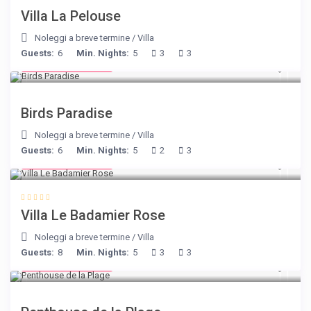
Villa La Pelouse
Noleggi a breve termine
/
Villa
Guests:
6
Min. Nights:
5
3
3
from € 140
/night
Birds Paradise
Noleggi a breve termine
/
Villa
Guests:
6
Min. Nights:
5
2
3
from € 195
/night
Villa Le Badamier Rose
Noleggi a breve termine
/
Villa
Guests:
8
Min. Nights:
5
3
3
from € 210
/night