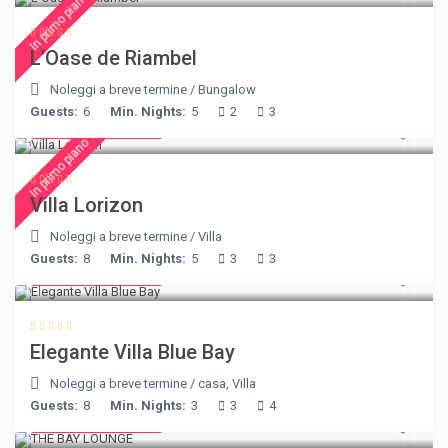
In primo piano
L’Oase de Riambel
Noleggi a breve termine
/
Bungalow
Guests:
6
Min. Nights:
5
2
3
from € 156
/night
In primo piano
Villa Lorizon
Noleggi a breve termine
/
Villa
Guests:
8
Min. Nights:
5
3
3
from € 220
/night
Elegante Villa Blue Bay
Noleggi a breve termine
/
casa
,
Villa
Guests:
8
Min. Nights:
3
3
4
from € 275
/night