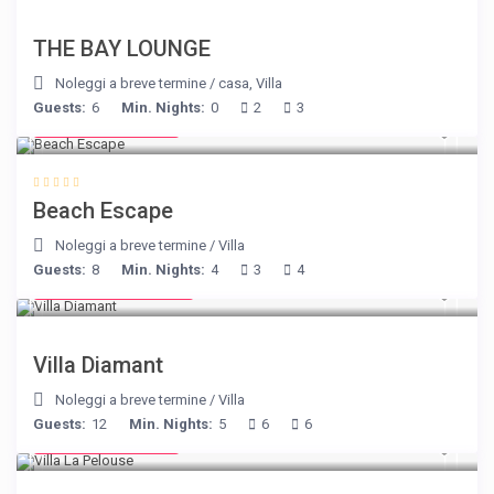
THE BAY LOUNGE
Noleggi a breve termine
/
casa
,
Villa
Guests:
6
Min. Nights:
0
2
3
from € 260
/night
Beach Escape
Noleggi a breve termine
/
Villa
Guests:
8
Min. Nights:
4
3
4
from € 1,540
/night
Villa Diamant
Noleggi a breve termine
/
Villa
Guests:
12
Min. Nights:
5
6
6
from € 525
/night