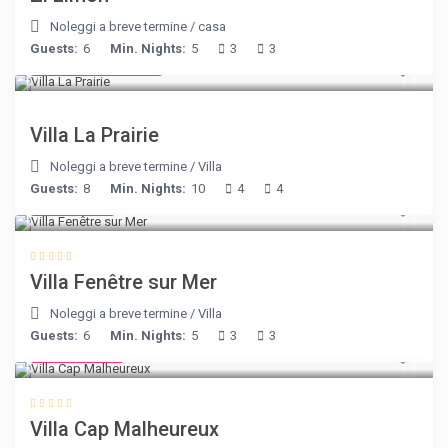
Noleggi a breve termine
/
casa
Guests:
6
Min. Nights:
5
3
3
from € 750
/night
Villa La Prairie
Noleggi a breve termine
/
Villa
Guests:
8
Min. Nights:
10
4
4
€ 98
/night
Villa Fenêtre sur Mer
Noleggi a breve termine
/
Villa
Guests:
6
Min. Nights:
5
3
3
€ 218
/night
Villa Cap Malheureux