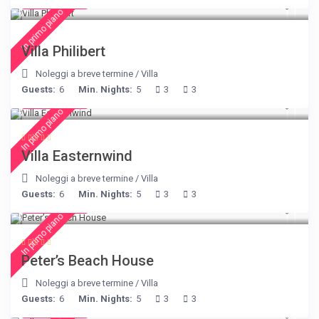
€ 275
/night
In primo piano
Villa Philibert
Noleggi a breve termine
/
Villa
Guests:
6
Min. Nights:
5
3
3
€ 210
/night
In primo piano
Villa Easternwind
Noleggi a breve termine
/
Villa
Guests:
6
Min. Nights:
5
3
3
€ 360
/night
In primo piano
Peter’s Beach House
Noleggi a breve termine
/
Villa
Guests:
6
Min. Nights:
5
3
3
€ 160
/night