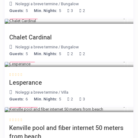
Noleggi a breve termine
/
Bungalow
Guests:
5
Min. Nights:
5
3
2
€ 175
/night
Chalet Cardinal
Noleggi a breve termine
/
Bungalow
Guests:
5
Min. Nights:
5
2
2
€ 80
/night
Lesperance
Noleggi a breve termine
/
Villa
Guests:
6
Min. Nights:
5
2
3
€ 110
/night
Kenville pool and fiber internet 50 meters
from beach