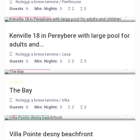
Noleggi a breve termine
/
Penthouse
Guests:
6
Min. Nights:
5
2
3
from € 110
/night
Kenville 18 in Pereybere with large pool for
adults and...
Noleggi a breve termine
/
casa
Guests:
6
Min. Nights:
5
2
3
from € 160
/night
The Bay
Noleggi a breve termine
/
Villa
Guests:
6
Min. Nights:
5
2
3
from € 180
/night
Villa Pointe desny beachfront