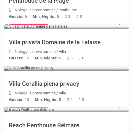
Penthouse de la Plage
Noleggi a breve termine
/
Penthouse
Guests:
6
Min. Nights:
5
2
3
from € 400
/night
Villa privata Domaine de la Falaise
Noleggi a breve termine
/
Villa
Guests:
12
Min. Nights:
5
5
6
from € 375
/night
Villa Corallia piena privacy
Noleggi a breve termine
/
Villa
Guests:
10
Min. Nights:
5
4
5
from € 210
/night
Beach Penthouse Belmare