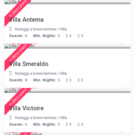
In primo piano
Villa Antema
Noleggi a breve termine
/
Villa
Guests:
6
Min. Nights:
5
3
3
€ 498
/night
In primo piano
Villa Smeraldo
Noleggi a breve termine
/
Villa
Guests:
8
Min. Nights:
5
3
3
€ 375
/night
In primo piano
Villa Victoire
Noleggi a breve termine
/
Villa
Guests:
6
Min. Nights:
5
3
3
€ 230
/night