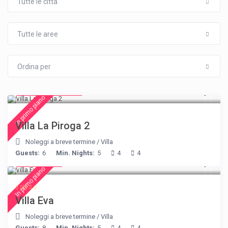
Tutte le città
Tutte le aree
Ordina per
from € 315
/night
In primo piano
Villa La Piroga 2
Noleggi a breve termine
/
Villa
Guests:
6
Min. Nights:
5
4
4
€ 385
/night
In primo piano
Villa Eva
Noleggi a breve termine
/
Villa
Guests:
8
Min. Nights:
5
4
4