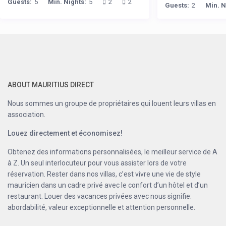
Guests:
5
Min. Nights:
5
2
2
Guests:
2
Min. N
ABOUT MAURITIUS DIRECT
Nous sommes un groupe de propriétaires qui louent leurs villas en
association.
Louez directement et économisez!
Obtenez des informations personnalisées, le meilleur service de A
à Z. Un seul interlocuteur pour vous assister lors de votre
réservation. Rester dans nos villas, c’est vivre une vie de style
mauricien dans un cadre privé avec le confort d’un hôtel et d’un
restaurant. Louer des vacances privées avec nous signifie:
abordabilité, valeur exceptionnelle et attention personnelle.