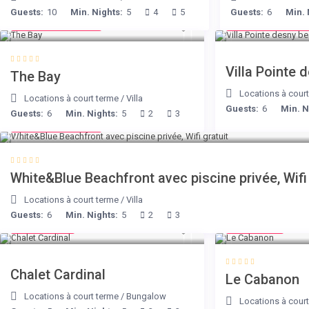
Guests:
10
Min. Nights:
5
4
5
Guests:
6
Min. 
from € 160
from € 180
/night
/nigh
Villa Pointe 
The Bay
Locations à cour
Locations à court terme
/
Villa
Guests:
6
Min. N
Guests:
6
Min. Nights:
5
2
3
from € 160
/night
White&Blue Beachfront avec piscine privée, Wifi 
Locations à court terme
/
Villa
Guests:
6
Min. Nights:
5
2
3
€ 175
€ 90
/night
/night
Chalet Cardinal
Le Cabanon
Locations à court terme
/
Bungalow
Locations à cour