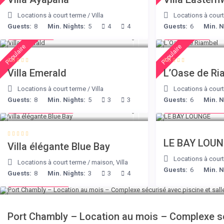
Locations à court terme
/
Villa
Locations à cour
Guests:
8
Min. Nights:
5
4
4
Guests:
6
Min. N
€ 498
€ 230
/night
/night
Populaire
Populaire
Villa Emerald
L’Oase de Ri
Locations à court terme
/
Villa
Locations à cour
Guests:
8
Min. Nights:
5
3
3
Guests:
6
Min. N
from € 220
from € 275
/night
/nigh
LE BAY LOU
Villa élégante Blue Bay
Locations à cour
Locations à court terme
/
maison
,
Villa
Guests:
6
Min. N
Guests:
8
Min. Nights:
3
3
4
from € 40
/night
Port Chambly – Location au mois – Complexe sé