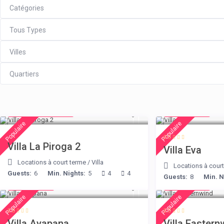
Catégories
Tous Types
Villes
Quartiers
from € 315
€ 385
/night
/night
Populaire
Populaire
Villa La Piroga 2
Villa Eva
Locations à court terme
/
Villa
Locations à cour
Guests:
6
Min. Nights:
5
4
4
Guests:
8
Min. N
€ 395
€ 210
/night
/night
Populaire
Populaire
Villa Ayapana
Villa Eastern