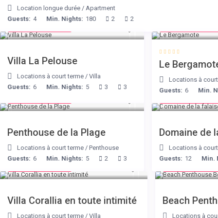
Location longue durée
/
Apartment
Guests:
4
Min. Nights:
180
2
2
from € 525
from € 130
/night
/nigh
Villa La Pelouse
Le Bergamot
Locations à court terme
/
Villa
Locations à cour
Guests:
6
Min. Nights:
5
3
3
Guests:
6
Min. N
from € 210
from € 400
/night
/nigh
Penthouse de la Plage
Domaine de la
Locations à court terme
/
Penthouse
Locations à cour
Guests:
6
Min. Nights:
5
2
3
Guests:
12
Min. 
from € 375
from € 210
/night
/nig
Villa Corallia en toute intimité
Beach Penth
Locations à court terme
/
Villa
Locations à cou