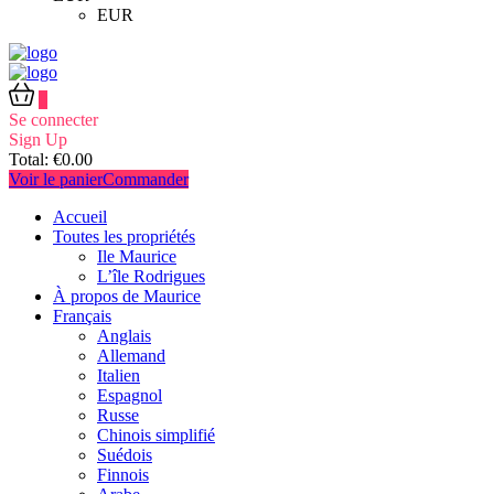
EUR
0
Se connecter
Sign Up
Total:
€
0.00
Voir le panier
Commander
Accueil
Toutes les propriétés
Ile Maurice
L’île Rodrigues
À propos de Maurice
Français
Anglais
Allemand
Italien
Espagnol
Russe
Chinois simplifié
Suédois
Finnois