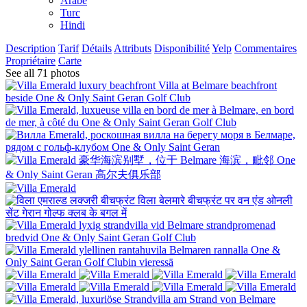
Arabe
Turc
Hindi
Description
Tarif
Détails
Attributs
Disponibilité
Yelp
Commentaires
Propriétaire
Carte
See all 71 photos