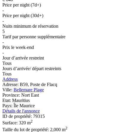
Price per night (7d+)
-
Price per night (30d+)
-
Nuits minimum de réservation
5
Tarif par personne supplémentaire
-
Prix le week-end
-
Jour d’arrivée restreint
Tous
Jours d’arrivée/ départ restreints
Tous
Address
Adresse:
B59, Poste de Flacq
Ville:
Bellemare Plage
Province:
Nort East
Etat:
Mauritius
Pays:
Île Maurice
Détails de l'annonce
ID de propriété:
79315
2
Surface:
320 m
2
Taille du lot de propriété:
2,000 m