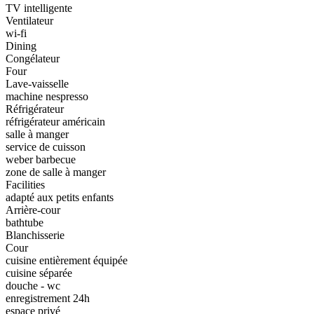
TV intelligente
Ventilateur
wi-fi
Dining
Congélateur
Four
Lave-vaisselle
machine nespresso
Réfrigérateur
réfrigérateur américain
salle à manger
service de cuisson
weber barbecue
zone de salle à manger
Facilities
adapté aux petits enfants
Arrière-cour
bathtube
Blanchisserie
Cour
cuisine entièrement équipée
cuisine séparée
douche - wc
enregistrement 24h
espace privé