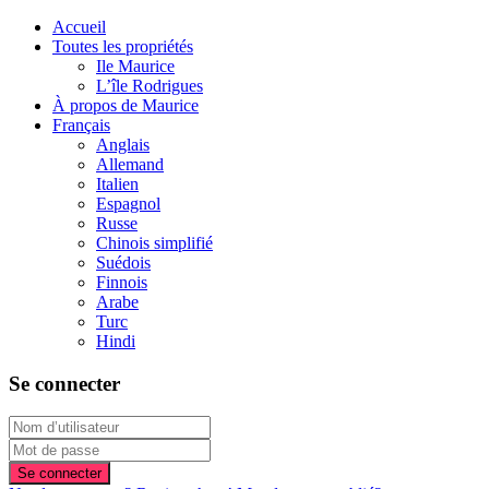
Accueil
Toutes les propriétés
Ile Maurice
L’île Rodrigues
À propos de Maurice
Français
Anglais
Allemand
Italien
Espagnol
Russe
Chinois simplifié
Suédois
Finnois
Arabe
Turc
Hindi
Se connecter
Se connecter