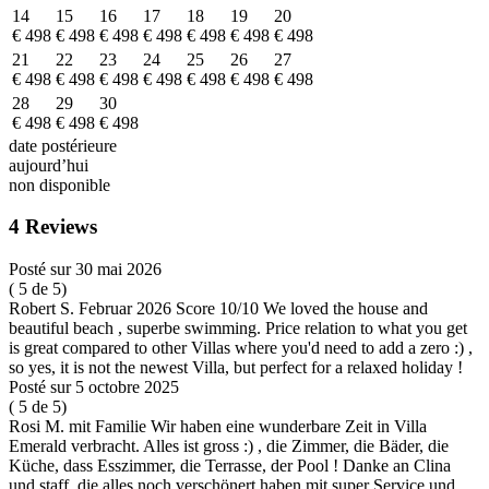
14
15
16
17
18
19
20
€ 498
€ 498
€ 498
€ 498
€ 498
€ 498
€ 498
21
22
23
24
25
26
27
€ 498
€ 498
€ 498
€ 498
€ 498
€ 498
€ 498
28
29
30
€ 498
€ 498
€ 498
date postérieure
aujourd’hui
non disponible
4 Reviews
Posté sur 30 mai 2026
( 5 de 5)
Robert S. Februar 2026 Score 10/10 We loved the house and
beautiful beach , superbe swimming. Price relation to what you get
is great compared to other Villas where you'd need to add a zero :) ,
so yes, it is not the newest Villa, but perfect for a relaxed holiday !
Posté sur 5 octobre 2025
( 5 de 5)
Rosi M. mit Familie Wir haben eine wunderbare Zeit in Villa
Emerald verbracht. Alles ist gross :) , die Zimmer, die Bäder, die
Küche, dass Esszimmer, die Terrasse, der Pool ! Danke an Clina
und staff, die alles noch verschönert haben mit super Service und