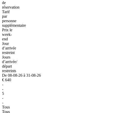
de
réservation
Tarif
par
personne
supplémentaire
Prix le
week-
end
Jour
d’arrivée
restreint
Jours
d’arrivée/
départ
restreints
De 08-08-26 à 31-08-26
€ 640
-
-
5
-
-
Tous
Tous