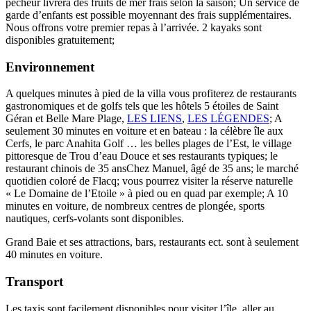
pêcheur livrera des fruits de mer frais selon la saison; Un service de
garde d’enfants est possible moyennant des frais supplémentaires.
Nous offrons votre premier repas à l’arrivée. 2 kayaks sont
disponibles gratuitement;
Environnement
A quelques minutes à pied de la villa vous profiterez de restaurants
gastronomiques et de golfs tels que les hôtels 5 étoiles de Saint
Géran et Belle Mare Plage,
LES LIENS
,
LES LÉGENDES
; A
seulement 30 minutes en voiture et en bateau : la célèbre île aux
Cerfs, le parc Anahita Golf … les belles plages de l’Est, le village
pittoresque de Trou d’eau Douce et ses restaurants typiques; le
restaurant chinois de 35 ansChez Manuel, âgé de 35 ans; le marché
quotidien coloré de Flacq; vous pourrez visiter la réserve naturelle
« Le Domaine de l’Etoile » à pied ou en quad par exemple; A 10
minutes en voiture, de nombreux centres de plongée, sports
nautiques, cerfs-volants sont disponibles.
Grand Baie et ses attractions, bars, restaurants ect. sont à seulement
40 minutes en voiture.
Transport
Les taxis sont facilement disponibles pour visiter l’île, aller au