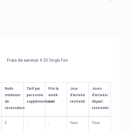
Frais de service:
€ 50 Single Fee
Nuits
Tarif par
Prix le
Jour
Jours
minimum
personne
week-
d’arrivée
d’arrivée/
de
supplémentaire
end
restreint
départ
réservation
restreints
5
-
-
Tous
Tous