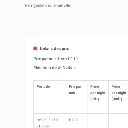
Ramgoolam ou à Kenville.
Détails des prix
Prix par nuit:
from € 110
Minimum no of Nuits:
5
Période
Prix par
Price
Price
nuit
per night
per night
(7d+)
(30d+)
De 09-08-26 à
€ 130
-
-
31-08-26