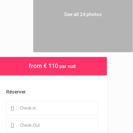
See all 24 photos
from € 110
par nuit
Réserver