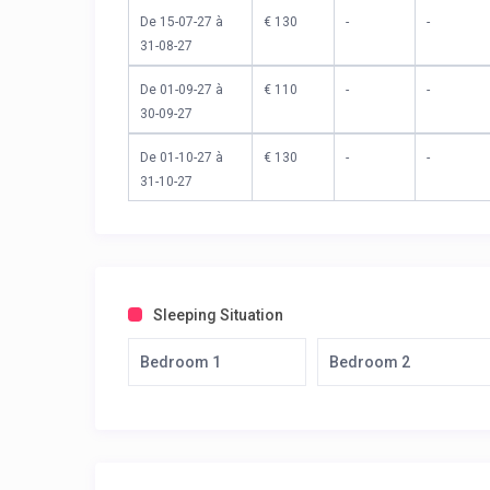
De 15-07-27 à
€ 130
-
-
31-08-27
De 01-09-27 à
€ 110
-
-
30-09-27
De 01-10-27 à
€ 130
-
-
31-10-27
Sleeping Situation
Bedroom 1
Bedroom 2