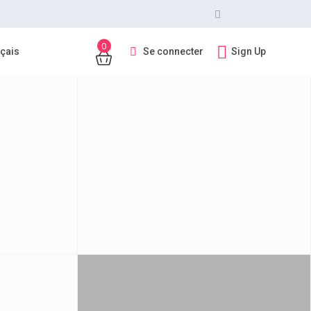
0
Se connecter
Sign Up
çais