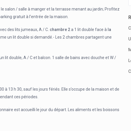
le salon / salle à manger et la terrasse menant au jardin; Profitez
arking gratuit à l’entrée de la maison.
R
C
ec des lits jumeaux, A / C.
chambre 2
a 1 lit double face à
la
comme un lit double si demandé.- Les 2 chambres partagent une
U
M
n lit double, A / C et balcon. 1 salle de bains avec douche et W /
L
C
à 13 h 30, sauf les jours fériés. Elle s’occupe de la maison et de
 pendant ces périodes.
naire est accueilli le jour du départ. Les aliments et les boissons