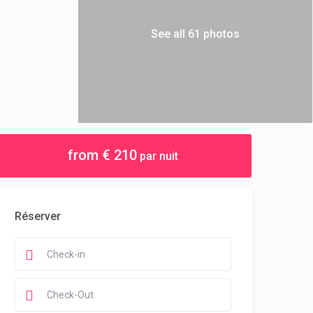
See all 61 photos
from € 210
par nuit
Réserver