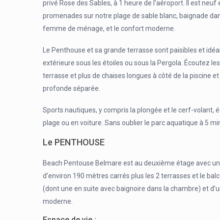
privé Rose des Sables, à 1 heure de l’aéroport. Il est neuf e
promenades sur notre plage de sable blanc, baignade dans l
femme de ménage, et le confort moderne.
Le Penthouse et sa grande terrasse sont paisibles et idéal
extérieure sous les étoiles ou sous la Pergola. Écoutez les 
terrasse et plus de chaises longues à côté de la piscine e
profonde séparée.
Sports nautiques, y compris la plongée et le cerf-volant,
plage ou en voiture. Sans oublier le parc aquatique à 5 m
Le PENTHOUSE
Beach Pentouse Belmare est au deuxième étage avec une v
d’environ 190 mètres carrés plus les 2 terrasses et le bal
(dont une en suite avec baignoire dans la chambre) et d’
moderne.
Espace de vie :