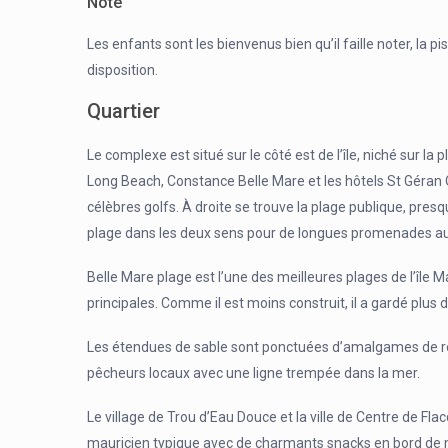
Note
Les enfants sont les bienvenus bien qu’il faille noter, la p
disposition.
Quartier
Le complexe est situé sur le côté est de l’île, niché sur l
Long Beach, Constance Belle Mare et les hôtels St Géran O
célèbres golfs. À droite se trouve la plage publique, presq
plage dans les deux sens pour de longues promenades au 
Belle Mare plage est l’une des meilleures plages de l’île M
principales. Comme il est moins construit, il a gardé plus 
Les étendues de sable sont ponctuées d’amalgames de roch
pêcheurs locaux avec une ligne trempée dans la mer.
Le village de Trou d’Eau Douce et la ville de Centre de Fla
mauricien typique avec de charmants snacks en bord de me