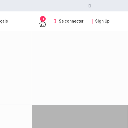
0
Se connecter
Sign Up
çais