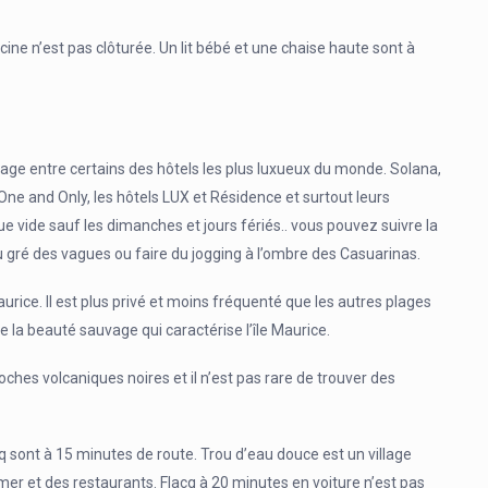
iscine n’est pas clôturée. Un lit bébé et une chaise haute sont à
a plage entre certains des hôtels les plus luxueux du monde. Solana,
ne and Only, les hôtels LUX et Résidence et surtout leurs
ue vide sauf les dimanches et jours fériés.. vous pouvez suivre la
gré des vagues ou faire du jogging à l’ombre des Casuarinas.
aurice. Il est plus privé et moins fréquenté que les autres plages
de la beauté sauvage qui caractérise l’île Maurice.
es volcaniques noires et il n’est pas rare de trouver des
cq sont à 15 minutes de route. Trou d’eau douce est un village
r et des restaurants. Flacq à 20 minutes en voiture n’est pas