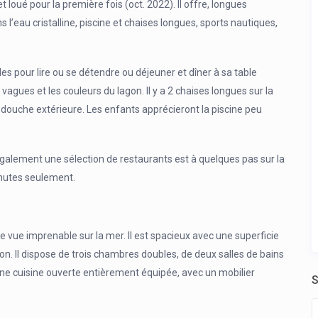
t loué pour la première fois (oct. 2022). Il offre, longues
’eau cristalline, piscine et chaises longues, sports nautiques,
es pour lire ou se détendre ou déjeuner et dîner à sa table
vagues et les couleurs du lagon. Il y a 2 chaises longues sur la
t douche extérieure. Les enfants apprécieront la piscine peu
 également une sélection de restaurants est à quelques pas sur la
inutes seulement.
ue imprenable sur la mer. Il est spacieux avec une superficie
con. Il dispose de trois chambres doubles, de deux salles de bains
une cuisine ouverte entièrement équipée, avec un mobilier
S