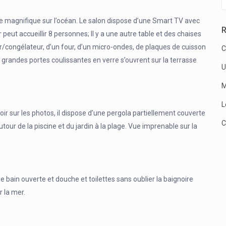
ue magnifique sur l’océan. Le salon dispose d’une Smart TV avec
R
peut accueillir 8 personnes; Il y a une autre table et des chaises
ur/congélateur, d’un four, d’un micro-ondes, de plaques de cuisson
C
 grandes portes coulissantes en verre s’ouvrent sur la terrasse
U
M
L
r sur les photos, il dispose d’une pergola partiellement couverte
C
tour de la piscine et du jardin à la plage. Vue imprenable sur la
de bain ouverte et douche et toilettes sans oublier la baignoire
r la mer.