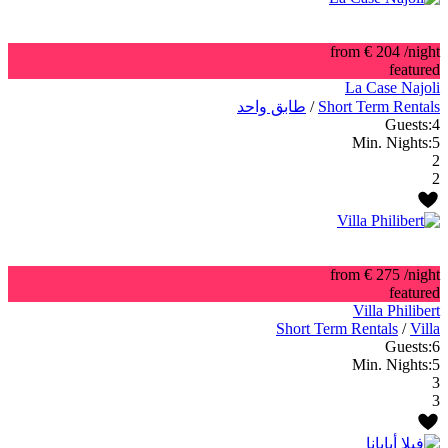
from € 204
/night
featured
La Case Najoli
Short Term Rentals
/
طابق واحد
Guests:
4
Min. Nights:
5
2
2
from € 275
/night
featured
Villa Philibert
Short Term Rentals
/
Villa
Guests:
6
Min. Nights:
5
3
3