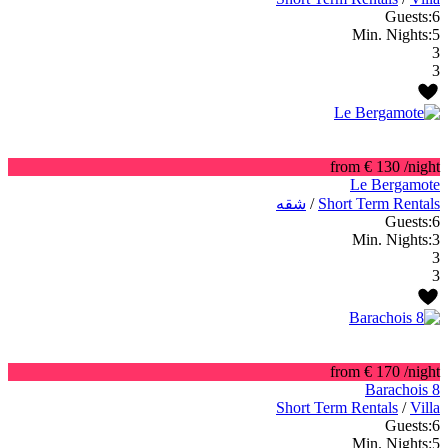
Guests:
6
Min. Nights:
5
3
3
from € 130
/night
Le Bergamote
Short Term Rentals
/
شقه
Guests:
6
Min. Nights:
3
3
3
from € 170
/night
Barachois 8
Short Term Rentals
/
Villa
Guests:
6
Min. Nights:
5