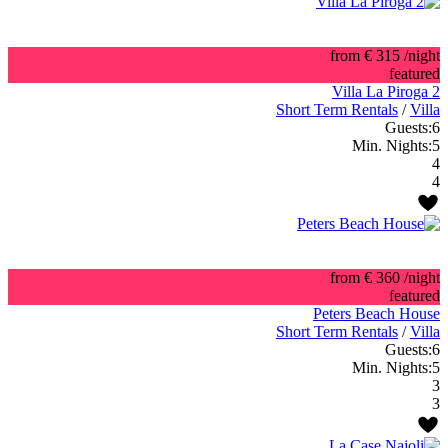
from € 315
/night
featured
Villa La Piroga 2
Short Term Rentals
/
Villa
Guests:
6
Min. Nights:
5
4
4
from € 360
/night
featured
Peters Beach House
Short Term Rentals
/
Villa
Guests:
6
Min. Nights:
5
3
3