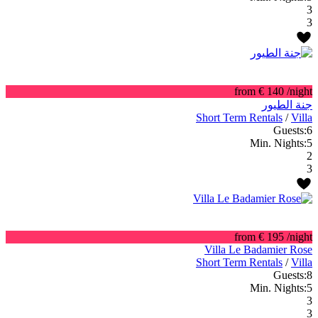
3
3
from € 140
/night
جنة الطيور
Short Term Rentals
/
Villa
Guests:
6
Min. Nights:
5
2
3
from € 195
/night
Villa Le Badamier Rose
Short Term Rentals
/
Villa
Guests:
8
Min. Nights:
5
3
3