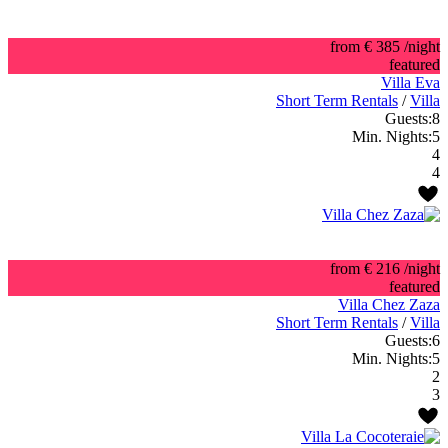
from € 385
/night
featured
Villa Eva
Short Term Rentals
/
Villa
Guests:
8
Min. Nights:
5
4
4
from € 216
/night
featured
Villa Chez Zaza
Short Term Rentals
/
Villa
Guests:
6
Min. Nights:
5
2
3