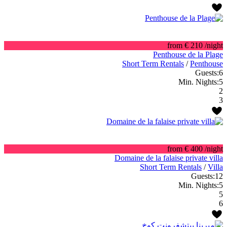
from € 210
/night
Penthouse de la Plage
Short Term Rentals
/
Penthouse
Guests:
6
Min. Nights:
5
2
3
from € 400
/night
Domaine de la falaise private villa
Short Term Rentals
/
Villa
Guests:
12
Min. Nights:
5
5
6