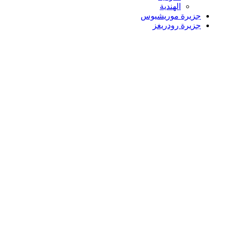
الهندية
جزيرة موريشيوس
جزيرة رودريغز