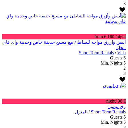
3
from € 160
/night
أبيض وأزرق مواجه للشاطئ مع مسبح حديقة خاص وخدمة واي فاي
مجان
Short Term Rentals
/
Villa
Guests:
6
Min. Nights:
5
2
3
/night
€ 98
زي ليمون
Short Term Rentals
/
المنزل
Guests:
6
Min. Nights:
5
3