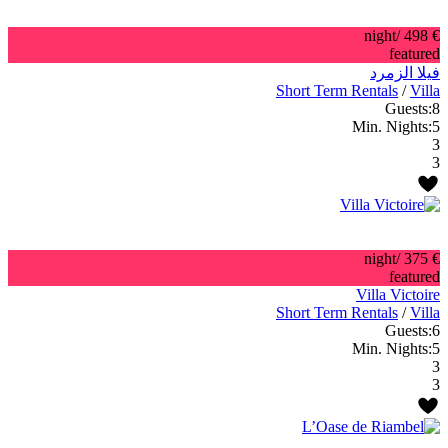
/night
€ 498
featured
فيلا الزمرد
Short Term Rentals
/
Villa
Guests:
8
Min. Nights:
5
3
3
/night
€ 375
featured
Villa Victoire
Short Term Rentals
/
Villa
Guests:
6
Min. Nights:
5
3
3