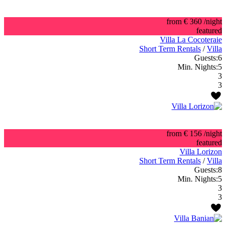
from € 360
/night
featured
Villa La Cocoteraie
Short Term Rentals
/
Villa
Guests:
6
Min. Nights:
5
3
3
from € 156
/night
featured
Villa Lorizon
Short Term Rentals
/
Villa
Guests:
8
Min. Nights:
5
3
3