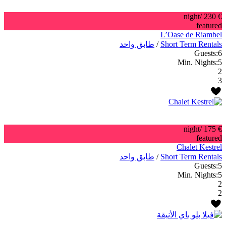
/night
€ 230
featured
L’Oase de Riambel
Short Term Rentals
/
طابق واحد
Guests:
6
Min. Nights:
5
2
3
/night
€ 175
featured
Chalet Kestrel
Short Term Rentals
/
طابق واحد
Guests:
5
Min. Nights:
5
2
2