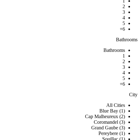
1
2
3
4
5
6+
Bathrooms
Bathrooms
1
2
3
4
5
6+
City
All Cities
Blue Bay (1)
Cap Malheureux (2)
Coromandel (3)
Grand Gaube (3)
Pereybere (1)
Souillac (1)