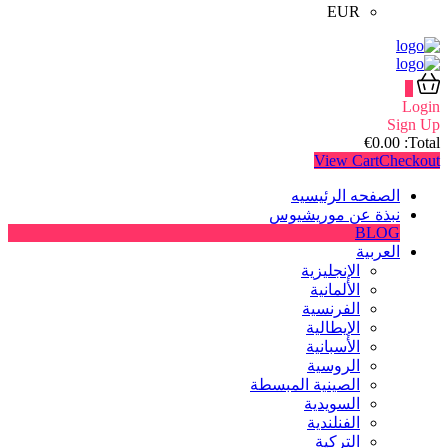
EUR
0
Login
Sign Up
€
0.00
Total:
View Cart
Checkout
الصفحه الرئيسيه
نبذة عن موريشيوس
BLOG
العربية
الإنجليزية
الألمانية
الفرنسية
الإيطالية
الأسبانية
الروسية
الصينية المبسطة
السويدية
الفنلندية
التركية