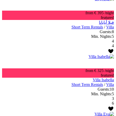
from € 395
/night
featured
فيلا أيابانا
Short Term Rentals
/
Villa
Guests:
8
Min. Nights:
5
4
4
from € 325
/night
featured
Villa Isabella
Short Term Rentals
/
Villa
Guests:
10
Min. Nights:
5
3
6