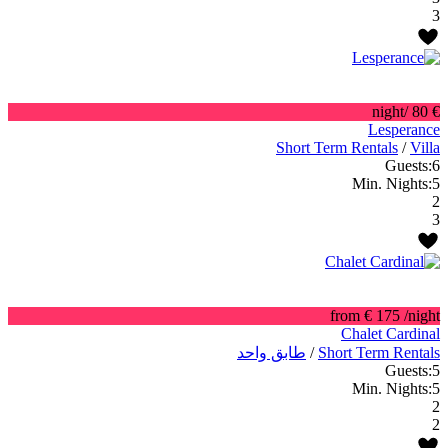
3
/night
€ 80
Lesperance
Short Term Rentals
/
Villa
Guests:
6
Min. Nights:
5
2
3
from € 175
/night
Chalet Cardinal
Short Term Rentals
/
طابق واحد
Guests:
5
Min. Nights:
5
2
2