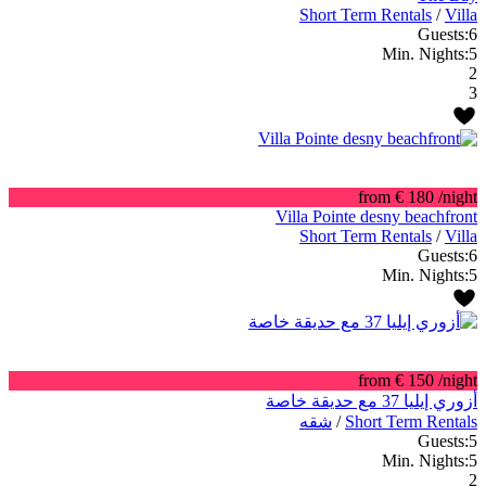
Short Term Rentals
/
Villa
Guests:
6
Min. Nights:
5
2
3
from € 180
/night
Villa Pointe desny beachfront
Short Term Rentals
/
Villa
Guests:
6
Min. Nights:
5
from € 150
/night
أزوري إيليا 37 مع حديقة خاصة
Short Term Rentals
/
شقه
Guests:
5
Min. Nights:
5
2