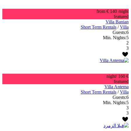
from € 140
/night
featured
Villa Banian
Short Term Rentals
/
Villa
Guests:
6
Min. Nights:
5
2
3
/night
€ 160
featured
Villa Antema
Short Term Rentals
/
Villa
Guests:
6
Min. Nights:
5
3
3