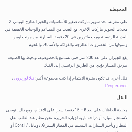
المحيطه
على مقربة، تجد سوبر ماركت صغير للأساسيات والخبز الطازج اليومي. 2
محلات السوبر ماركت الأخرى مع العديد من المطاعم والوجبات الخفيفة في
المدينة الرئيسية بورت ماثورين في 20 دقيقة بالسيارة. بين مونت لوبين
وسوقها من الخضروات الطازجة والفواكه والأسماك واللحوم.
يقع الجيران على بعد 200 متر حتى تستمتع بالخصوصية، وتحيط بها الطبيعة.
طريق المسار يؤدي من الطريق الرئيسي إلى الفيلا.
فلل أخرى قد تكون مثيرة للاهتمام إذا كنت مجموعة أكبر:
فيلا لوريزون
،
L’esperance
النقل
محطة الحافلات على بعد 8 – 15 دقيقة سيرا على الأقدام، ومع ذلك، نوصي
لاستئجار سيارة أو دراجة نارية لزيارة الجزيرة. نحن ننظم عند الطلب نقل
المطار وتأجير السيارات. التسليم في المطار السير G. دوفايل / Corail أو