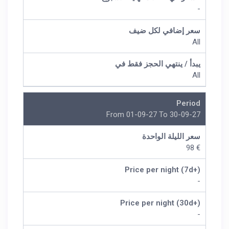
-
سعر إضافي لكل ضيف
All
يبدأ / ينتهي الحجز فقط في
All
Period
From 01-09-27 To 30-09-27
سعر الليلة الواحدة
€ 98
Price per night (7d+)
-
Price per night (30d+)
-