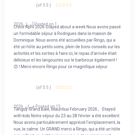
( 5 of 5)
Posted on 1 أبريل 2026
Chloé April 2026 Stayed about a week Nous avons passé
un formidable séjour à Rodrigues dans la maison de
Dominique. Nous avons été accueillies par Ringo, qui a
été un hôte au petits soins, plein de bons conseils sur les
activités et les sorties à faire ici, le repas d’arrivée était
délicieux et les langoustes sur le barbecue également !
Merci encore Ringo pour ce magnifique séjour ! 😊
( 5 of 5)
Posted on 15 فبراير 2026
Tanguy Grand Baie, Mauritius February 2026 , · Stayed
with kids Notre séjour du 23 au 28 février a été excellent.
Nous avons particulièrement apprécié l'emplacement, la
vue, le calme. Un GRAND merci a Ringo, qui a été un hôte