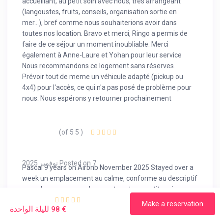
accueillant, au petit soin avec nous, tres arrangeant
(langoustes, fruits, conseils, organisation sortie en
mer...), bref comme nous souhaiterions avoir dans
toutes nos location. Bravo et merci, Ringo a permis de
faire de ce séjour un moment inoubliable. Merci
également à Anne-Laure et Yohan pour leur service
Nous recommandons ce logement sans réserves.
Prévoir tout de meme un véhicule adapté (pickup ou
4x4) pour l'accès, ce qui n'a pas posé de problème pour
nous. Nous espérons y retourner prochainement
( 5 of 5)
Posted on 7 نوفمبر 2025
Pascal 9 years on Airbnb November 2025 Stayed over a
week un emplacement au calme, conforme au descriptif
avec des personnes charmantes et aux petits soins,
Ringo et Mallore. Un cuisinier fabuleux, plein de bons
Make a reservation
لليلة الواحدة
€ 98
conseils. Bref je recommande