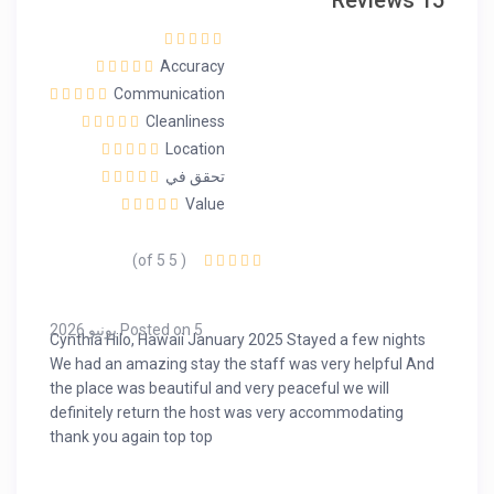
15 Reviews
Accuracy
Communication
Cleanliness
Location
تحقق في
Value
( 5 of 5)
Posted on 5 يونيو 2026
Cynthia Hilo, Hawaii January 2025 Stayed a few nights
We had an amazing stay the staff was very helpful And
the place was beautiful and very peaceful we will
definitely return the host was very accommodating
thank you again top top