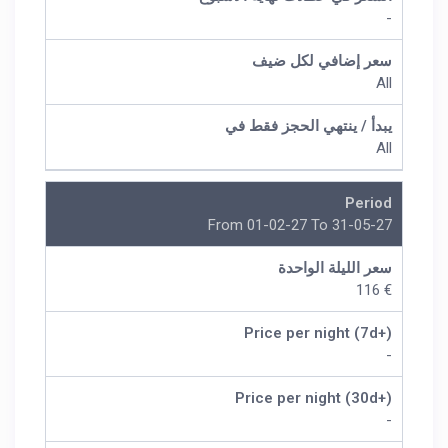
-
سعر إضافي لكل ضيف
All
يبدأ / ينتهي الحجز فقط في
All
Period
From 01-02-27 To 31-05-27
سعر الليلة الواحدة
€ 116
Price per night (7d+)
-
Price per night (30d+)
-