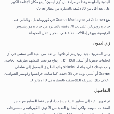
الهدوء والطبيعة وهذا هو مرادف ل “زي ليمون”. يقع مكان الإقامة الكبير
على بعد أقل من 30 دقيقة بالسيارة من مطار Corail.
يقع Zi Limon في Grande Montagne في كورومانديل، وبالتالي على
جزيرة رودريغز، على بعد 70 دقيقة بالطائرة من جزيرة موريشيوس
الرئيسية، ويوفر إطلالات خلابة على البحر والتلال المحيطة.
زي ليمون
ومن المعروف جيدا رودريغز لرحلاتها الرائعة. من الفيلا التي تمشي في أي
اتجاهات صعودا أو أسفل التلال. كل ارتفاع هو تغيير المشهد بطريقته الخاصة.
وضع قبعتك على، واتخاذ picknick واتبع الطريق للوصول إلى شاطئ
Gravier أو أنسي بوتيه في 35 دقيقة. كما سانت فرانسوا وفوميير الشواطئ
. خلاف ذلك الطريقة الكلاسيكية بالسيارة في 10 دقائق J.
التفاصيل
تم تجهيز الفيلا إلى معايير تقنية جيدة جدا، ليس فقط المطبخ مع بعض
المعدات المهنية، ولكن أيضا مع العديد من الأجهزة الكهربائية والمنسوجات