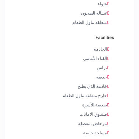
شواء
غساله الصحون
منطقة تناول الطعام
Facilities
الخادمه
الفناء الأمامي
تراس
حديقه
خادمة الذي يطبخ
خارج منطقة تناول الطعام
صديقة للأسرة
صندوق الامانات
مرحاض منفصلة
مساحة خاصة