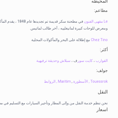
المحيطه
مطاعم:
Le مقهى الفنون
في مطحنة سكر قديمة
ومعرض للوحات كبيرة لمانيغلييه ، آخر طالب لماتيس.
Chez Tino
مع إطلالة على البحر والمأكولات المحلية
أكثر:
القوارب
،
كايت سور
ف ،
سبلاش وحديقة ترفيهية
جولف:
Touessrok
,
الأسطورة
,
Maritim
,
الروابط
النقل
نحن ننظم خدمة النقل من وإلى المطار وتأجير السيارات مع التسليم في مطار
اسعار