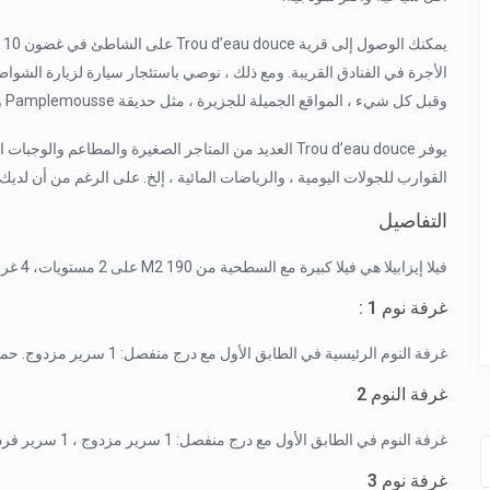
وقبل كل شيء ، المواقع الجميلة للجزيرة ، مثل حديقة Pamplemousse وبورت لويس وشاماريل وأكثر من ذلك بكثير.
يوفر Trou d’eau douce العديد من المتاجر الصغيرة والمطاعم
القوارب للجولات اليومية ، والرياضات المائية ، إلخ. على الرغم من أن لد
التفاصيل
فيلا إيزابيلا هي فيلا كبيرة مع السطحية من 190 M2 على 2 مستويات، 4 غرف نوم، تكييف الهواء ومراوح المدرجة.
غرفة نوم 1 :
غرفة النوم الرئيسية في الطابق الأول مع درج منفصل: 1 سرير مزدوج. حمام داخلي
غرفة النوم 2
غرفة النوم في الطابق الأول مع درج منفصل: 1 سرير مزدوج ، 1 سرير فردي . 1 فراش إضافي ممكن ؛ 1 سرير أطفال ؛ حمام داخلي
غرفة نوم 3