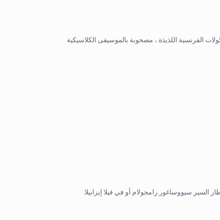
 تم تجديدها عام 1848 ، يقدم المأكولات الفرنسية اللذيذة ، مصحوبة بالموسيقى الكلاسيكية
 السير سيووساغور رامجولام أو في فيلا إيزابيلا.