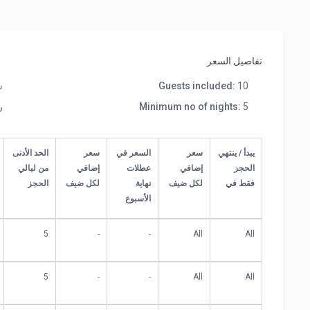
تفاصيل السعر
10
Guests included:
س
5
Minimum no of nights:
ر
يبدأ / ينتهي
سعر
السعر في
سعر
الحد الأدنى
الحجز
إضافي
عطلات
إضافي
من ليالي
فقط في
لكل ضيف
نهاية
لكل ضيف
الحجز
الأسبوع
5
-
-
All
All
5
-
-
All
All