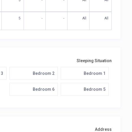
5
-
-
All
All
5
-
-
All
All
Sleeping Situation
 3
Bedroom 2
Bedroom 1
Bedroom 6
Bedroom 5
Address