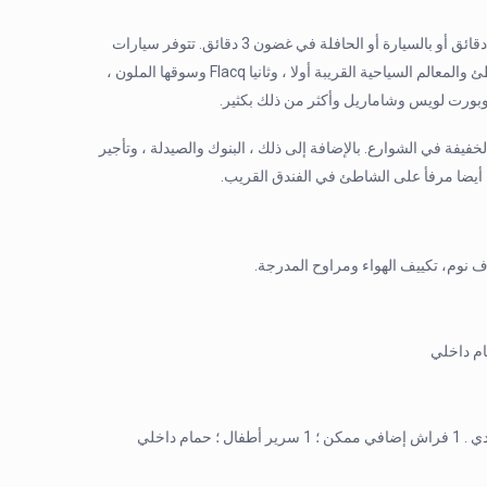
يمكنك الوصول إلى قرية Trou d’eau douce على الشاطئ في غضون 10 دقائق أو بالسيارة أو الحافلة في غضون 3 دقائق. تتوفر سيارات
الأجرة في الفنادق القريبة. ومع ذلك ، نوصي باستئجار سيارة لزيارة الشواطئ والمعالم السياحية القريبة أولا ، وثانيا Flacq وسوقها الملون ،
 والوجبات الخفيفة في الشوارع. بالإضافة إلى ذلك ، البنوك والصيدلة ، وتأجير
يك أيضا مرفأ على الشاطئ في الفندق القريب.