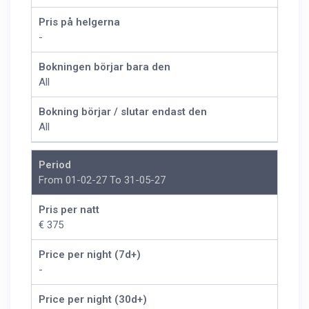
Pris på helgerna
-
Bokningen börjar bara den
All
Bokning börjar / slutar endast den
All
Period
From 01-02-27 To 31-05-27
Pris per natt
€ 375
Price per night (7d+)
-
Price per night (30d+)