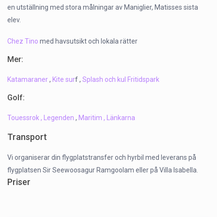
en utställning med stora målningar av Maniglier, Matisses sista
elev.
Chez Tino
med havsutsikt och lokala rätter
Mer:
Katamaraner
,
Kite sur
f ,
Splash och kul Fritidspark
Golf:
Touessrok
,
Legenden
,
Maritim
,
Länkarna
Transport
Vi organiserar din flygplatstransfer och hyrbil med leverans på
flygplatsen Sir Seewoosagur Ramgoolam eller på Villa Isabella.
Priser