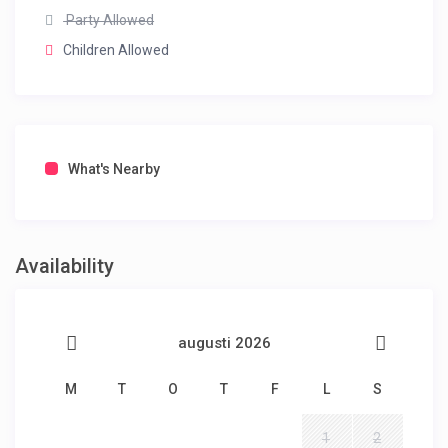
Party Allowed
Children Allowed
What's Nearby
Availability
augusti 2026
M
T
O
T
F
L
S
1
2