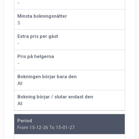
-
Minsta bokningsnätter
5
Extra pris per gäst
-
Pris på helgerna
-
Bokningen börjar bara den
All
Bokning börjar / slutar endast den
All
Period
From 15-12-26 To 15-01-27