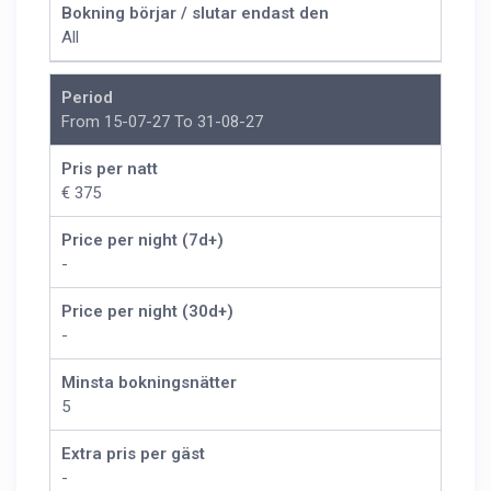
Bokning börjar / slutar endast den
All
Period
From 15-07-27 To 31-08-27
Pris per natt
€ 375
Price per night (7d+)
-
Price per night (30d+)
-
Minsta bokningsnätter
5
Extra pris per gäst
-