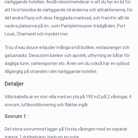
närliggande hotellen. Ändå rekommenderar vi att du hyr en bil för
att först besöka de närliggande stränderna och attraktionerna, för
det andra Flacq och dess färgglada marknad, och framför allt de
vackra platserna på ön , som Pamplemousse-trädgården, Port
Louis, Chamarel och mycket mer.
Trou d’eau douce erbjuder många små butiker, restauranger och
gatusnacks. Dessutom banker och apotek, uthyrning av båtar för
dagliga turer, vattensporter etc. Även om du också har en sjöbod
tillgänglig på stranden i det närliggande hotellet.
Detaljer
Villa Isabella är en stor villa med en yta på 190 m2 på 2 våningar, 4
sovrum, luftkonditionering och fläktar ingår.
Sovrum 1 :
Det stora sovrummet ligger på första våningen med en separat
trappa: 1 dubbelsäng; badrum en suite