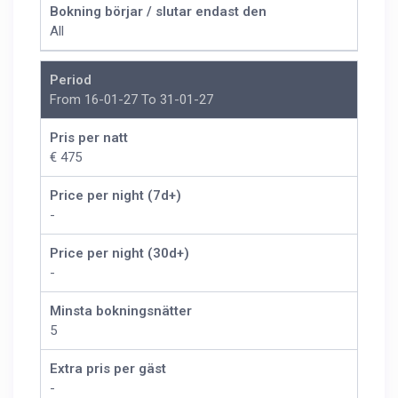
Bokning börjar / slutar endast den
All
Period
From 16-01-27 To 31-01-27
Pris per natt
€ 475
Price per night (7d+)
-
Price per night (30d+)
-
Minsta bokningsnätter
5
Extra pris per gäst
-