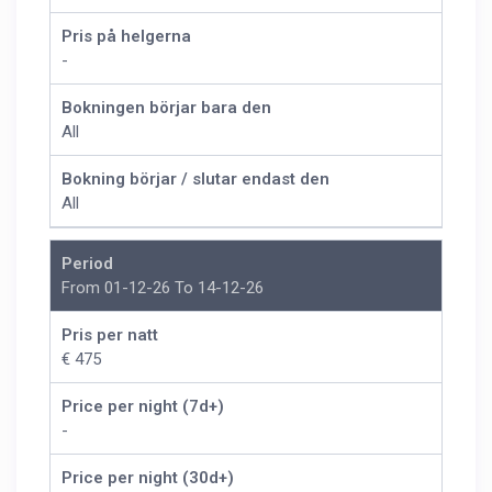
Pris på helgerna
-
Bokningen börjar bara den
All
Bokning börjar / slutar endast den
All
Period
From 01-12-26 To 14-12-26
Pris per natt
€ 475
Price per night (7d+)
-
Price per night (30d+)