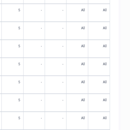
5
-
-
All
All
5
-
-
All
All
5
-
-
All
All
5
-
-
All
All
5
-
-
All
All
5
-
-
All
All
5
-
-
All
All