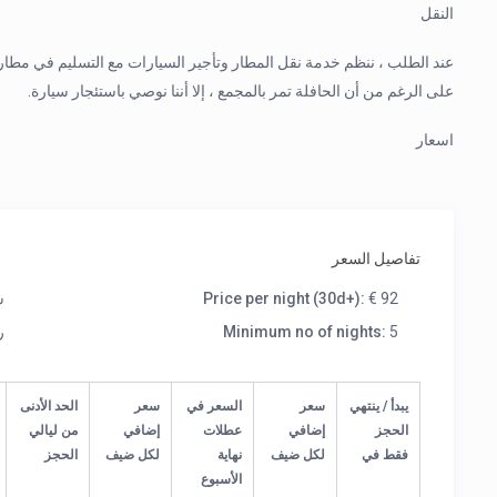
النقل
على الرغم من أن الحافلة تمر بالمجمع ، إلا أننا نوصي باستئجار سيارة.
اسعار
تفاصيل السعر
€ 92
Price per night (30d+):
س
5
Minimum no of nights:
ر
يبدأ / ينتهي
سعر
السعر في
سعر
الحد الأدنى
الحجز
إضافي
عطلات
إضافي
من ليالي
فقط في
لكل ضيف
نهاية
لكل ضيف
الحجز
الأسبوع