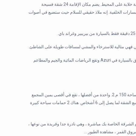
، ويوفر إطلالة خلابة على المحيط. يضم مكان الإقامة 24 شقة فسيحة
 المسارات الخلفية. إنه ملاذ حقيقي للسلام حيث ستضيع في أصوات
لي فهي مثالية للاسترخاء والمشي لمسافات طويلة على الشاطئ.
يمكن الوصول إلى السوبر ماركت والمحلات التجارية في غضون 5-10 دقائق بالسيارة في Azuri وتقع الرياضات المائية والجيم والمطاعم
White &Blue BG2 هي شقة حديثة من 3 غرف نوم وعلى شاطئ البحر بمساحة 150 م 2. واحدة من أفضلها ، تقع في أقصى يمين المجمع
مع جار واحد فقط على يسارها ، بالإضافة إلى حديقة خاصة تواجه البحر. تتسع الشقة لما يصل إلى 6 أشخاص. هناك 2 حمامات سباحة كبيرة
 تقع الشعاب المرجانية أمام الشرفة الخاصة بك مباشرة ، وهي نادرة جدا وفريدة من نوعها ،
ق القمر ، مشاهدة الطيور …