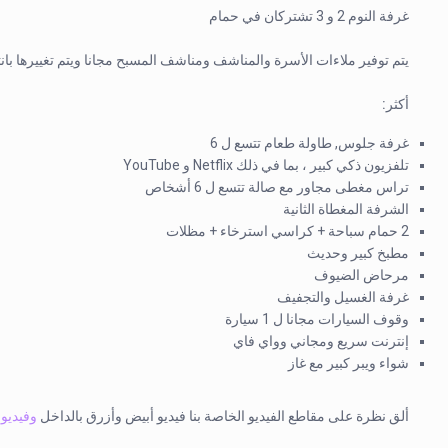
غرفة النوم 2 و 3 تشتركان في حمام
يتم توفير ملاءات الأسرة والمناشف ومناشف المسبح مجانا ويتم تغييرها بان
أكثر:
غرفة جلوس, طاولة طعام تتسع ل 6
تلفزيون ذكي كبير ، بما في ذلك Netflix و YouTube
تراس مغطى مجاور مع صالة تتسع ل 6 أشخاص
الشرفة المغطاة الثانية
2 حمام سباحة + كراسي استرخاء + مظلات
مطبخ كبير وحديث
مرحاض الضيوف
غرفة الغسيل والتجفيف
وقوف السيارات مجانا ل 1 سيارة
إنترنت سريع ومجاني وواي فاي
شواء ويبر كبير مع غاز
ألق نظرة على مقاطع الفيديو الخاصة بنا فيديو أبيض وأزرق بالداخل
وفيديو 