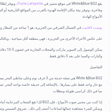
يقع White&Blue BG2 في موقع متميز في
Poste Lafayette
وفاخرة، وتوفر بيئة مكان الإقامة الهدوء بالقرب من المواقع التاريخية أو
الأمواج الهادئة.
بوست لافاييت
في الشمال الشرقي من الجزيرة، هو 1 ساعة من المطار و 25 دقيقة فقط بالسيارة من بيريبير وغراند باي.
على عكس الأجزاء الأخرى من الجزيرة ، فهي منطقة أقل سياحية ، وبالتا
والبارات والسبا على بعد 5 دقائق فقط.
التفاصيل
بما في ذلك كراسي طويلة ومظلات.
إذا كنت من محبي صوت الأمواج ، فإن BG2 لك!
ويمكن للمرء مشاهدة جمالها لساعات! أضف إلى ذلك ، شروق الشمس وشرو