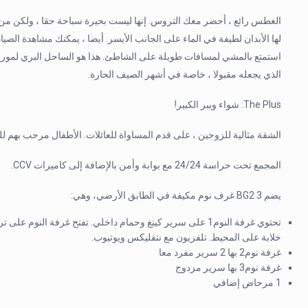
الغطس رائع ، أحضر معك التروس. إنها ليست بحيرة سباحة حقا ، ولكن من
لها الأبدان لطيفة في الماء على الجانب الأيسر. أيضا ، يمكنك مشاهدة الص
استمتع بالمشي لمسافات طويلة على الشاطئ. هذا هو الساحل البري لموريش
الذي يجعله مقبولا ، خاصة في أشهر الصيف الحارة.
The Plus: شواء ويبر الكبير!
الشقة مثالية للزوجين ، على قدم المساواة للعائلات. الأطفال مرحب بهم لل
المجمع تحت حراسة 24/24 مع بوابة وأمن بالإضافة إلى كاميرات CCV.
يضم BG2 3 غرف نوم مكيفة في الطابق الأرضي، وهي:
تحتوي غرفة النوم1 على سرير كينغ وحمام داخلي. تفتح غرفة النو
خلابة على المحيط. تلفزيون مع نتفليكس ويوتيوب.
غرفة نوم2 بها 2 سرير مفرد معا
غرفة نوم3 بها سرير مزدوج
1 مرحاض إضافي