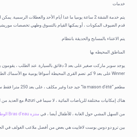
خدمات
يتم خدمة الشقة 2 ساعة يوميا ما عدا أيام الأحد والعطلات الرس
قدم الضيوف المكونات ، أو يمكنها القيام بالتسوق وطهي تخصصات موريشيو
يتم الاعتناء بالمسابح والحديقة بانتظام.
المناطق المحيطه بها
يوجد سوبر ماركت صغير على بعد 3 دقائق بالسيارة. 
Winner على بعد 9 كم. تضم القرى المحيطة أسواقا يومية مع الأسماك الطازجة والخضروات والفواكه.
مطعم “la maison d’été” جيد جدا وغير مكلف ، على بعد 250 مترا فقط سيرا على الأقدام من Eastern Blue.
هناك إمكانيات مختلفة للرياضات المائية ، لا سيما في Azuri مع العديد من الأنشطة الرياضية على بعد 7 كم.
من السهل المشي حول الغابة ، للأطفال أيضا ، في
منتزه Bras d’eau الوطني
بين ترو دو دوس بوست لافاييت هي بعض من أفضل ملاعب الغولف في الجزيرة، مثل الروا