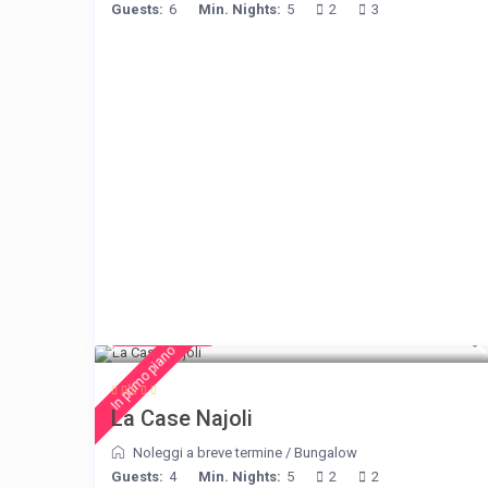
Guests:
6
Min. Nights:
5
2
3
€ 204
/night
In primo piano
La Case Najoli
Noleggi a breve termine
/
Bungalow
Guests:
4
Min. Nights:
5
2
2