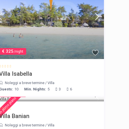
€ 325
/night
Villa Isabella
Noleggi a breve termine
/
Villa
Guests:
10
Min. Nights:
5
3
6
€ 140
/night
n primo piano
Villa Banian
Noleggi a breve termine
/
Villa