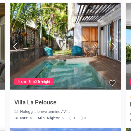
from € 525
/night
Villa La Pelouse
Noleggi a breve termine
/
Villa
Guests:
6
Min. Nights:
5
3
3