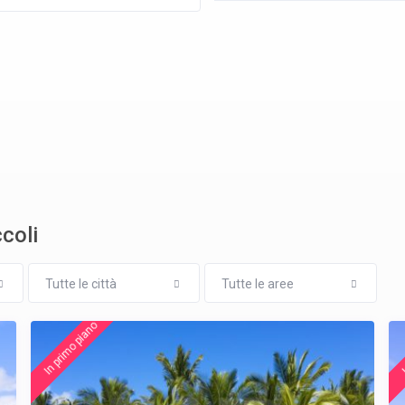
coli
Tutte le città
Tutte le aree
In primo piano
I