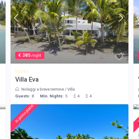
€ 385
/night
Villa Eva
Noleggi a breve termine
/
Villa
Guests:
8
Min. Nights:
5
4
4
In primo piano
I