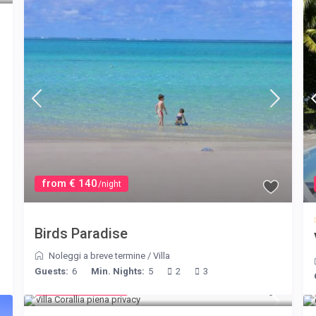
from € 140
/night
Birds Paradise
Noleggi a breve termine
/
Villa
Guests:
6
Min. Nights:
5
2
3
from € 375
/night