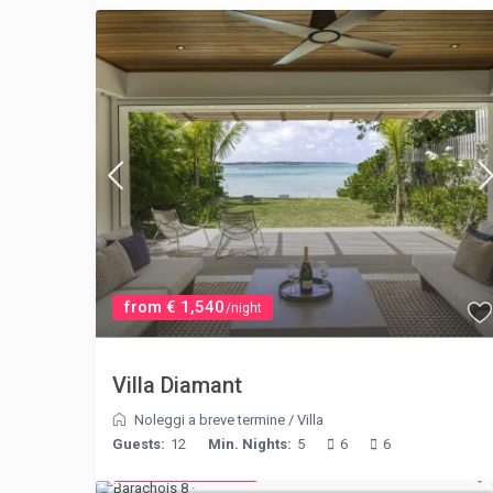
from € 1,540
/night
Villa Diamant
Noleggi a breve termine
/
Villa
Guests:
12
Min. Nights:
5
6
6
from € 170
/night