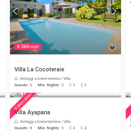
€ 360
/night
Villa La Cocoteraie
Noleggi a breve termine
/
Villa
Guests:
6
Min. Nights:
5
3
3
€ 395
/night
In primo piano
I
Villa Ayapana
Noleggi a breve termine
/
Villa
Guests:
8
Min. Nights:
5
4
4