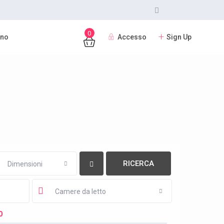
0
Accesso
Sign Up
ano
Dimensioni
Camere da letto
0