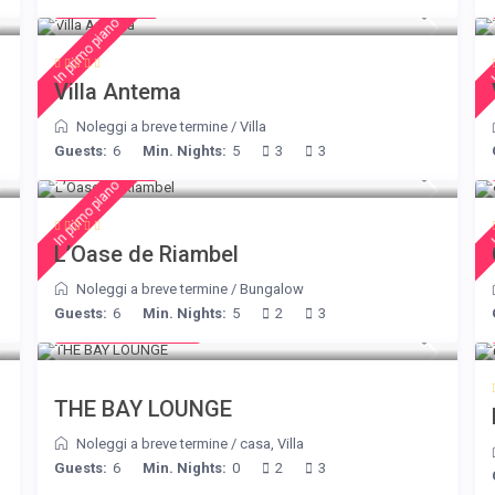
€ 160
/night
In primo piano
I
Villa Antema
Noleggi a breve termine
/
Villa
Guests:
6
Min. Nights:
5
3
3
€ 230
/night
In primo piano
I
L’Oase de Riambel
Noleggi a breve termine
/
Bungalow
Guests:
6
Min. Nights:
5
2
3
from € 275
/night
THE BAY LOUNGE
Noleggi a breve termine
/
casa
,
Villa
Guests:
6
Min. Nights:
0
2
3