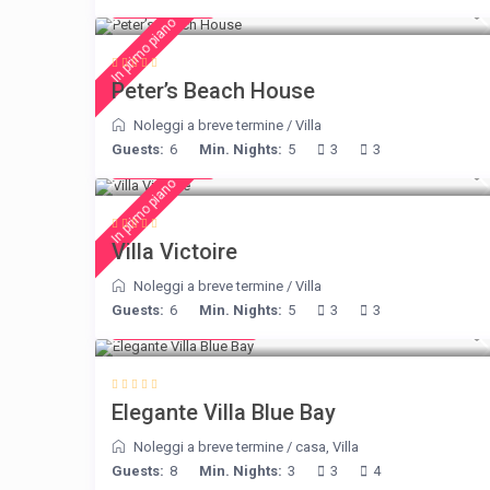
€ 360
/night
In primo piano
Peter’s Beach House
Noleggi a breve termine
/
Villa
Guests:
6
Min. Nights:
5
3
3
€ 375
/night
In primo piano
Villa Victoire
Noleggi a breve termine
/
Villa
Guests:
6
Min. Nights:
5
3
3
from € 220
/night
Elegante Villa Blue Bay
Noleggi a breve termine
/
casa
,
Villa
Guests:
8
Min. Nights:
3
3
4