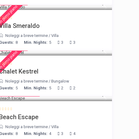
€ 498
/night
n primo piano
Villa Smeraldo
Noleggi a breve termine
/
Villa
Guests:
8
Min. Nights:
5
3
3
€ 175
/night
n primo piano
Chalet Kestrel
Noleggi a breve termine
/
Bungalow
Guests:
5
Min. Nights:
5
2
2
from € 260
/night
Beach Escape
Noleggi a breve termine
/
Villa
Guests:
8
Min. Nights:
4
3
4