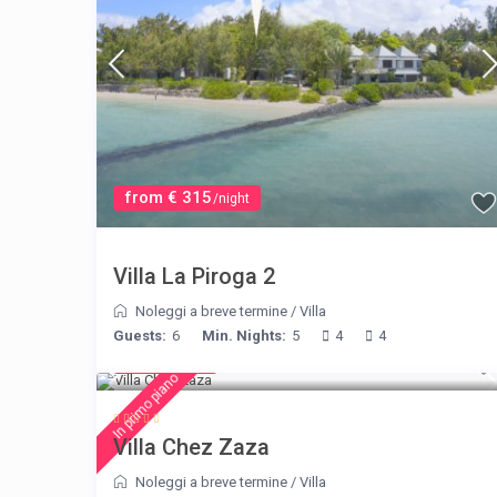
from € 315
/night
Villa La Piroga 2
Noleggi a breve termine
/
Villa
Guests:
6
Min. Nights:
5
4
4
€ 216
/night
In primo piano
Villa Chez Zaza
Noleggi a breve termine
/
Villa