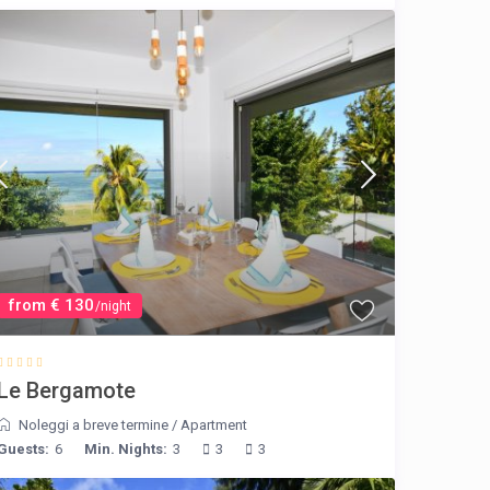
from € 130
/night
Le Bergamote
Noleggi a breve termine
/
Apartment
Guests:
6
Min. Nights:
3
3
3