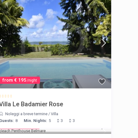
from € 195
/night
Villa Le Badamier Rose
Noleggi a breve termine
/
Villa
Guests:
8
Min. Nights:
5
3
3
from € 210
/night