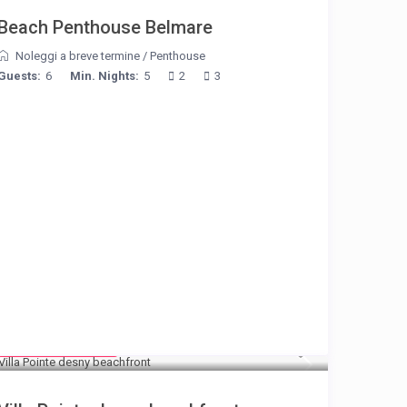
Beach Penthouse Belmare
Noleggi a breve termine
/
Penthouse
Guests:
6
Min. Nights:
5
2
3
from € 180
/night