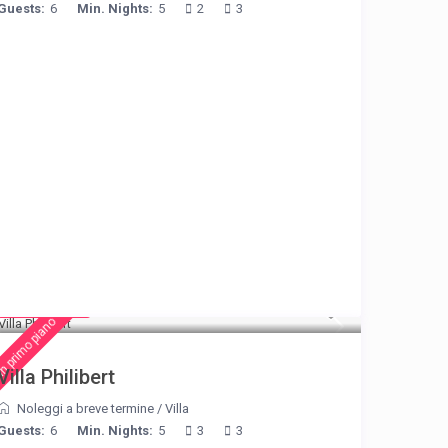
Guests:
6
Min. Nights:
5
2
3
€ 275
/night
n primo piano
Villa Philibert
Noleggi a breve termine
/
Villa
Guests:
6
Min. Nights:
5
3
3