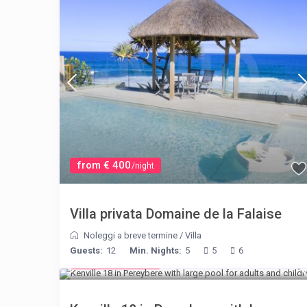
from € 400
/night
Villa privata Domaine de la Falaise
Noleggi a breve termine
/
Villa
Guests:
12
Min. Nights:
5
5
6
from € 110
/night