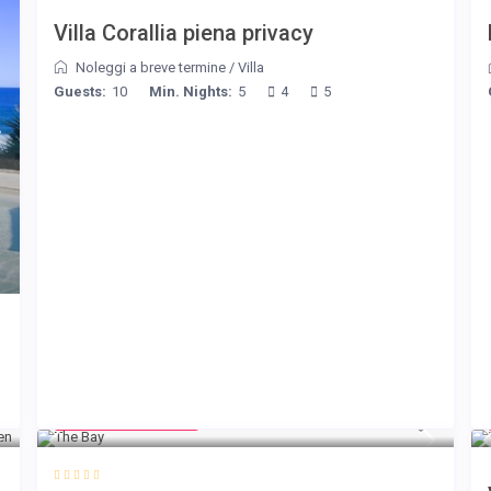
Villa Corallia piena privacy
Noleggi a breve termine
/
Villa
Guests:
10
Min. Nights:
5
4
5
from € 160
/night