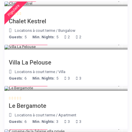
Populaire
Chalet Kestrel
Locations à court terme
/
Bungalow
Guests:
5
Min. Nights:
5
2
2
from € 525
/night
Villa La Pelouse
Locations à court terme
/
Villa
Guests:
6
Min. Nights:
5
3
3
from € 130
/night
Le Bergamote
Locations à court terme
/
Apartment
Guests:
6
Min. Nights:
3
3
3
from € 400
/night