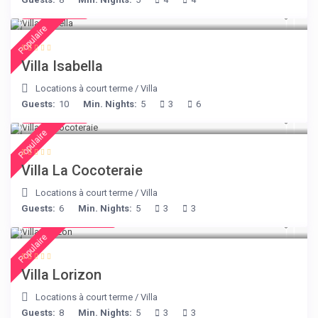
€ 325
/night
Populaire
Villa Isabella
Locations à court terme
/
Villa
Guests:
10
Min. Nights:
5
3
6
€ 360
/night
Populaire
Villa La Cocoteraie
Locations à court terme
/
Villa
Guests:
6
Min. Nights:
5
3
3
from € 156
/night
Populaire
Villa Lorizon
Locations à court terme
/
Villa
Guests:
8
Min. Nights:
5
3
3