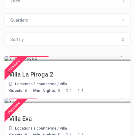
Villes
Quartiers
Sort by
from € 315
/night
Populaire
Villa La Piroga 2
Locations à court terme
/
Villa
Guests:
6
Min. Nights:
5
4
4
€ 385
/night
Populaire
Villa Eva
Locations à court terme
/
Villa
Guests:
8
Min. Nights:
5
4
4