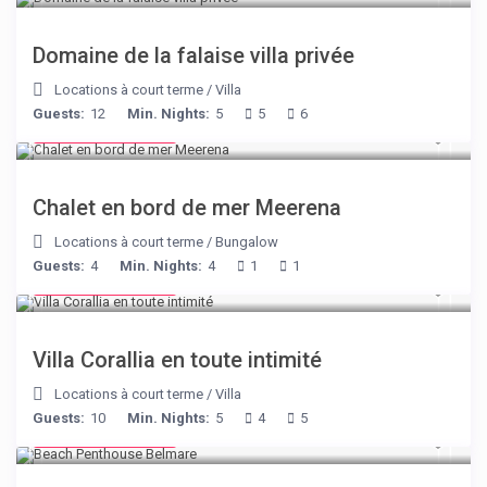
Domaine de la falaise villa privée
Locations à court terme
/
Villa
Guests:
12
Min. Nights:
5
5
6
from € 170
/night
Chalet en bord de mer Meerena
Locations à court terme
/
Bungalow
Guests:
4
Min. Nights:
4
1
1
from € 375
/night
Villa Corallia en toute intimité
Locations à court terme
/
Villa
Guests:
10
Min. Nights:
5
4
5
from € 210
/night