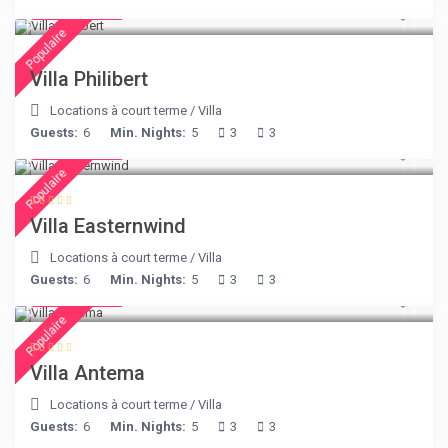
€ 275
/night
Populaire
Villa Philibert
Locations à court terme
/
Villa
Guests:
6
Min. Nights:
5
3
3
€ 210
/night
Populaire
Villa Easternwind
Locations à court terme
/
Villa
Guests:
6
Min. Nights:
5
3
3
€ 160
/night
Populaire
Villa Antema
Locations à court terme
/
Villa
Guests:
6
Min. Nights:
5
3
3
€ 175
/night