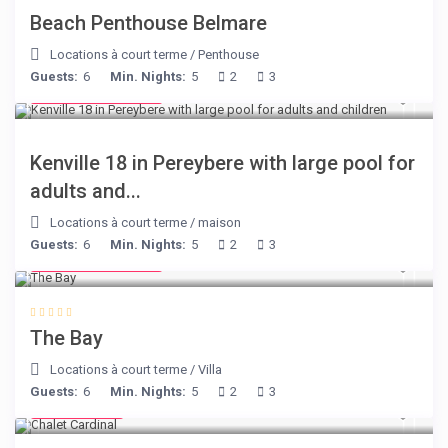
Beach Penthouse Belmare
Locations à court terme
/
Penthouse
Guests:
6
Min. Nights:
5
2
3
from € 110
/night
Kenville 18 in Pereybere with large pool for
adults and...
Locations à court terme
/
maison
Guests:
6
Min. Nights:
5
2
3
from € 160
/night
The Bay
Locations à court terme
/
Villa
Guests:
6
Min. Nights:
5
2
3
€ 175
/night