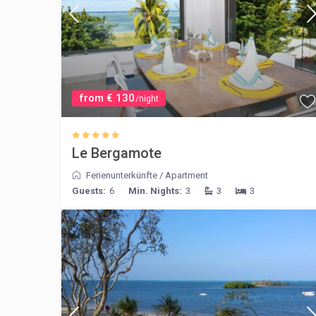
from € 130
/night
Le Bergamote
Ferienunterkünfte
/
Apartment
Guests:
6
Min. Nights:
3
3
3