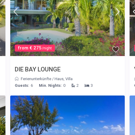
from € 275
/night
DIE BAY LOUNGE
Ferienunterkünfte
/
Haus
,
Villa
Guests:
6
Min. Nights:
0
2
3