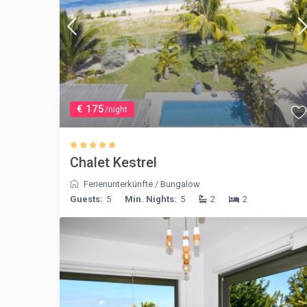
€ 175
/night
Chalet Kestrel
Ferienunterkünfte
/
Bungalow
Guests:
5
Min. Nights:
5
2
2