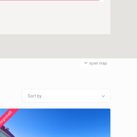
open map
Sort by
orgestellt