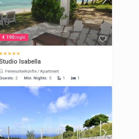
€ 190
/night
Studio Isabella
Ferienunterkünfte
/
Apartment
Guests:
2
Min. Nights:
5
1
1