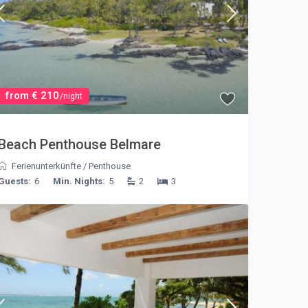
from € 210
/night
Beach Penthouse Belmare
Ferienunterkünfte
/
Penthouse
Guests:
6
Min. Nights:
5
2
3