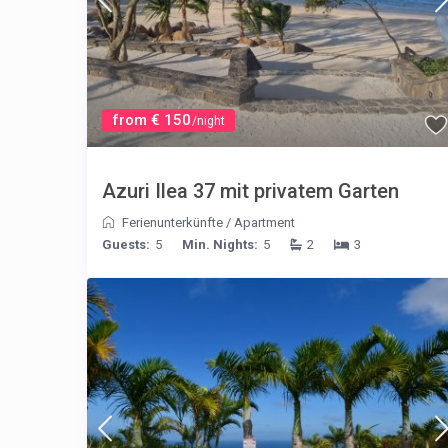
from € 150
/night
Azuri Ilea 37 mit privatem Garten
Ferienunterkünfte
/
Apartment
Guests:
5
Min. Nights:
5
2
3