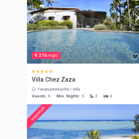
€ 216
/night
Villa Chez Zaza
Ferienunterkünfte
/
Villa
Guests:
6
Min. Nights:
5
2
3
vorgestellt