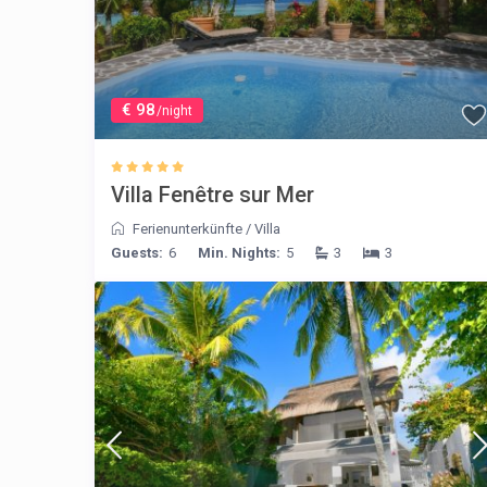
€ 98
/night
Villa Fenêtre sur Mer
Ferienunterkünfte
/
Villa
Guests:
6
Min. Nights:
5
3
3