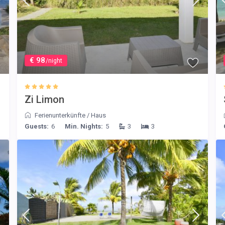
€ 98
/night
Zi Limon
Ferienunterkünfte
/
Haus
Guests:
6
Min. Nights:
5
3
3