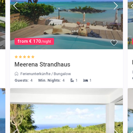
from € 170
/night
Meerena Strandhaus
Ferienunterkünfte
/
Bungalow
Guests:
4
Min. Nights:
4
1
1