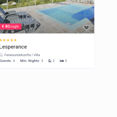
€ 80
/night
Lesperance
Ferienunterkünfte
/
Villa
Guests:
6
Min. Nights:
5
2
3