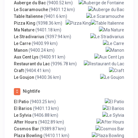
Auberge du Bac
(9400.52 km)
Le Scaramouche
(9401.12 km)
Table Italienne
(9401.6 km)
Pizza King
(9398.36 km)
Ma Nature
(9401.18 km)
Le Stradivarius
(9397.94 km)
Le Carre
(9400.99 km)
Manon
(9400.24 km)
Aux Cent Lys
(9400.91 km)
Restaurant du Lac
(9396.78 km)
Craft
(9404.41 km)
Le Goujon
(9400.36 km)
Nightlife
El Patio
(9403.25 km)
El Barios
(9401.13 km)
Le Sylvia
(9406.88 km)
After Hours
(9402.89 km)
Cosmos Bar
(9389.87 km)
Plaza Bowling
(9410.11 km)