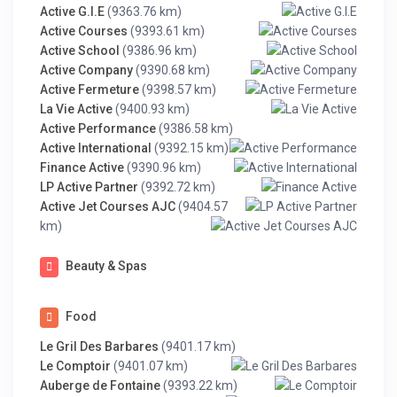
Active G.I.E
(9363.76 km)
Active Courses
(9393.61 km)
Active School
(9386.96 km)
Active Company
(9390.68 km)
Active Fermeture
(9398.57 km)
La Vie Active
(9400.93 km)
Active Performance
(9386.58 km)
Active International
(9392.15 km)
Finance Active
(9390.96 km)
LP Active Partner
(9392.72 km)
Active Jet Courses AJC
(9404.57
km)
Beauty & Spas
Food
Le Gril Des Barbares
(9401.17 km)
Le Comptoir
(9401.07 km)
Auberge de Fontaine
(9393.22 km)