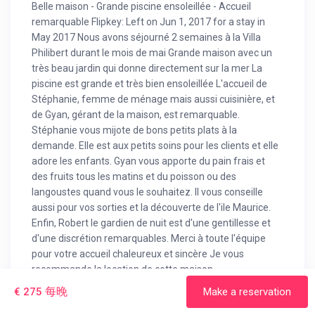
Belle maison - Grande piscine ensoleillée - Accueil
remarquable Flipkey: Left on Jun 1, 2017 for a stay in
May 2017 Nous avons séjourné 2 semaines à la Villa
Philibert durant le mois de mai Grande maison avec un
très beau jardin qui donne directement sur la mer La
piscine est grande et très bien ensoleillée L'accueil de
Stéphanie, femme de ménage mais aussi cuisinière, et
de Gyan, gérant de la maison, est remarquable.
Stéphanie vous mijote de bons petits plats à la
demande. Elle est aux petits soins pour les clients et elle
adore les enfants. Gyan vous apporte du pain frais et
des fruits tous les matins et du poisson ou des
langoustes quand vous le souhaitez. Il vous conseille
aussi pour vos sorties et la découverte de l'ile Maurice.
Enfin, Robert le gardien de nuit est d'une gentillesse et
d'une discrétion remarquables. Merci à toute l'équipe
pour votre accueil chaleureux et sincère Je vous
recommande la location de cette maison
每晚
€ 275
Make a reservation