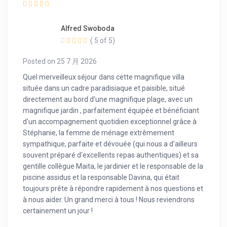
Alfred Swoboda
( 5 of 5)
Posted on 25 7 月 2026
Quel merveilleux séjour dans cette magnifique villa
située dans un cadre paradisiaque et paisible, situé
directement au bord d'une magnifique plage, avec un
magnifique jardin , parfaitement équipée et bénéficiant
d'un accompagnement quotidien exceptionnel grâce à
Stéphanie, la femme de ménage extrêmement
sympathique, parfaite et dévouée (qui nous a d'ailleurs
souvent préparé d'excellents repas authentiques) et sa
gentille collègue Maita, le jardinier et le responsable de la
piscine assidus et la responsable Davina, qui était
toujours prête à répondre rapidement à nos questions et
à nous aider. Un grand merci à tous ! Nous reviendrons
certainement un jour !