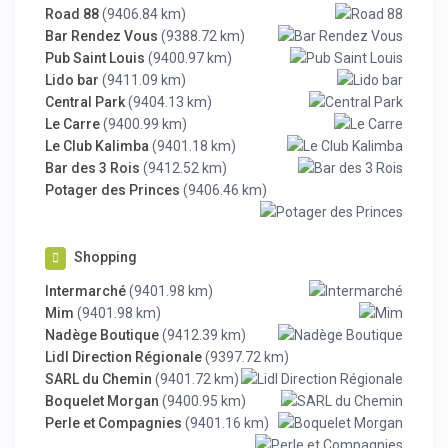
Road 88
(9406.84 km)
Bar Rendez Vous
(9388.72 km)
Pub Saint Louis
(9400.97 km)
Lido bar
(9411.09 km)
Central Park
(9404.13 km)
Le Carre
(9400.99 km)
Le Club Kalimba
(9401.18 km)
Bar des 3 Rois
(9412.52 km)
Potager des Princes
(9406.46 km)
Shopping
Intermarché
(9401.98 km)
Mim
(9401.98 km)
Nadège Boutique
(9412.39 km)
Lidl Direction Régionale
(9397.72 km)
SARL du Chemin
(9401.72 km)
Boquelet Morgan
(9400.95 km)
Perle et Compagnies
(9401.16 km)