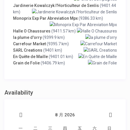
Jardinerie Kowalczyk l'Horticulteur de Senlis
(9401.44
km)
Monoprix Exp Par Abreviation Mpx
(9386.33 km)
Halle O Chaussures
(9411.57 km)
la plume d'orry
(9399.9 km)
Carrefour Market
(9395.7 km)
SARL Creations
(9401 km)
En Quête de Maille
(9401.01 km)
Grain de Folie
(9406.79 km)
Availability
8 月 2026
一
二
三
四
五
六
日