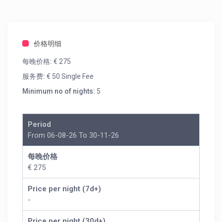
价格明细
每晚价格:
€ 275
服务费:
€ 50 Single Fee
Minimum no of nights:
5
Period
From 06-08-26 To 30-11-26
每晚价格
€ 275
Price per night (7d+)
-
Price per night (30d+)