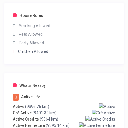
House Rules
Smoking Allowed
Pets Allowed
Party Allowed
Children Allowed
What's Nearby
Active Life
Active
(9396.76 km)
Cré Active
(9401.32 km)
Active Credits
(9364 km)
Active Fermeture
(9395.14 km)