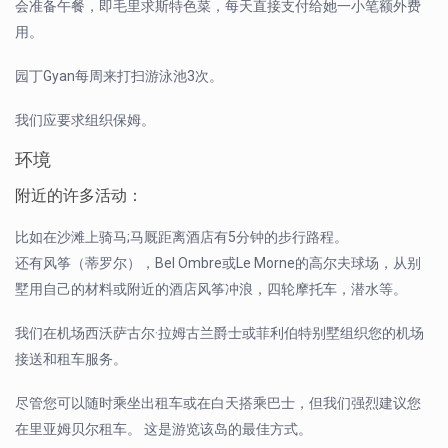
会准备午餐，即毛里求斯特色菜，每天直接支付给她一小笔额外费
用。
园丁Gyan每周来打扫游泳池3次。
我们应要求组织保姆。
环境
附近的许多活动：
比如在沙滩上骑马;马厩距离酒店有5分钟的步行路程。
还有风筝（蒂罗尔），Bel Ombre或Le Morne的高尔夫球场，从别
墅用自己的材料或附近的酒店风筝冲浪，四轮摩托车，潜水等。
我们在机场西沃萨古尔·拉姆古兰爵士或菲利伯特别墅组织您的机场
接送和租车服务。
尽管您可以随时乘坐出租车或在白天搭乘巴士，但我们强烈建议您
在里亚姆贝尔租车。 这是游览该岛的最佳方式。