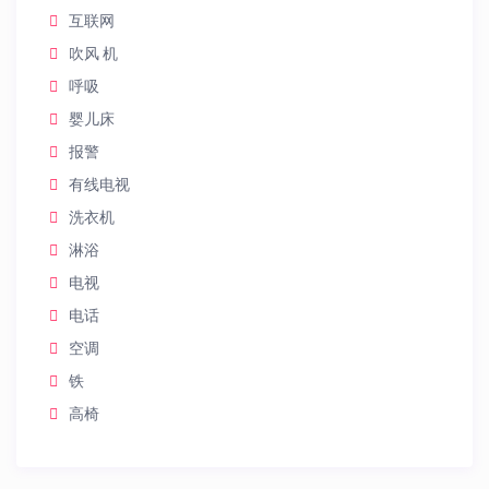
互联网
吹风 机
呼吸
婴儿床
报警
有线电视
洗衣机
淋浴
电视
电话
空调
铁
高椅