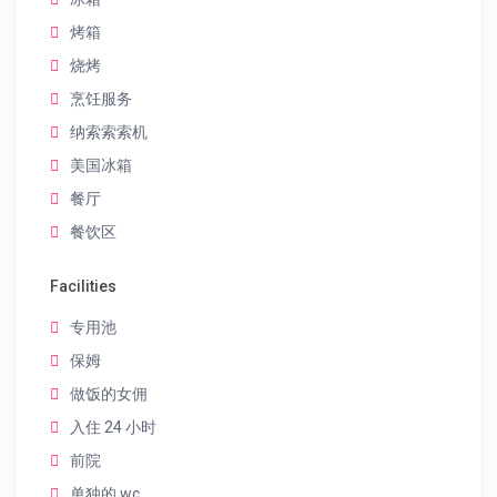
烤箱
烧烤
烹饪服务
纳索索索机
美国冰箱
餐厅
餐饮区
Facilities
专用池
保姆
做饭的女佣
入住 24 小时
前院
单独的 wc