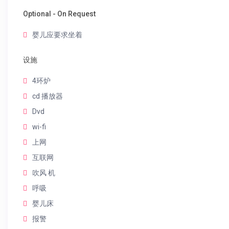
Optional - On Request
婴儿应要求坐着
设施
4环炉
cd 播放器
Dvd
wi-fi
上网
互联网
吹风 机
呼吸
婴儿床
报警