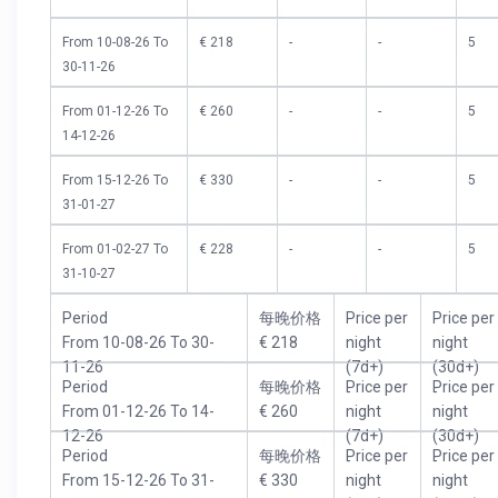
From 10-08-26 To
€ 218
-
-
5
30-11-26
From 01-12-26 To
€ 260
-
-
5
14-12-26
From 15-12-26 To
€ 330
-
-
5
31-01-27
From 01-02-27 To
€ 228
-
-
5
31-10-27
Period
每晚价格
Price per
Price per
From 10-08-26 To 30-
€ 218
night
night
11-26
(7d+)
(30d+)
Period
每晚价格
Price per
Price per
-
-
From 01-12-26 To 14-
€ 260
night
night
12-26
(7d+)
(30d+)
Period
每晚价格
Price per
Price per
-
-
From 15-12-26 To 31-
€ 330
night
night