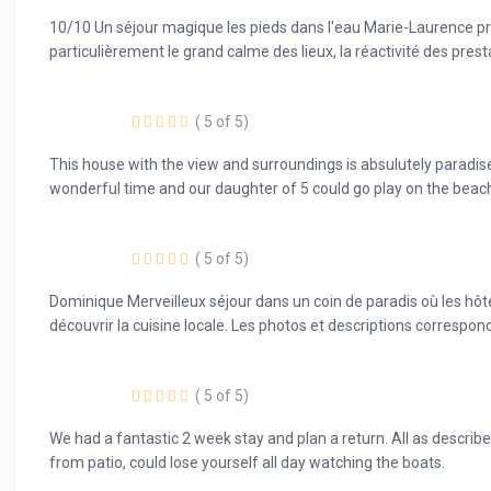
10/10 Un séjour magique les pieds dans l'eau Marie-Laurence pr
particulièrement le grand calme des lieux, la réactivité des pres
( 5 of 5)
This house with the view and surroundings is absulutely paradis
wonderful time and our daughter of 5 could go play on the beach
( 5 of 5)
Dominique Merveilleux séjour dans un coin de paradis où les hôtes 
découvrir la cuisine locale. Les photos et descriptions correspon
( 5 of 5)
We had a fantastic 2 week stay and plan a return. All as descri
from patio, could lose yourself all day watching the boats.