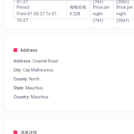
01-27
(7d+)
(30d+)
Period
每晚价格
Price per
Price per
-
-
From 01-02-27 To 31-
€ 228
night
night
10-27
(7d+)
(30d+)
-
-
Address
Address:
Coastal Road
City:
Cap Malheureux
County:
North
State:
Mauritius
Country:
Mauritius
清单详情