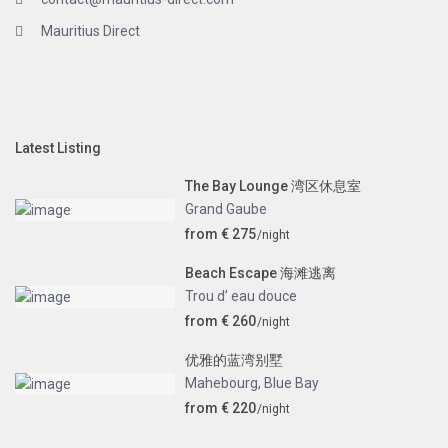
Mauritius Direct
Latest Listing
The Bay Lounge 湾区休息室
Grand Gaube
from € 275
/night
Beach Escape 海滩逃离
Trou d’ eau douce
from € 260
/night
优雅的蓝湾别墅
Mahebourg
,
Blue Bay
from € 220
/night