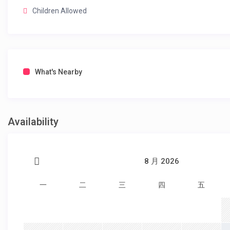
Children Allowed
What's Nearby
Availability
8 月 2026
一
二
三
四
五