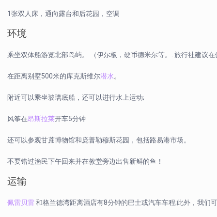
1张双人床，通向露台和后花园，空调
环境
乘坐双体船游览北部岛屿。 （伊尔板，硬币德米尔等。. 旅行社建议
在距离别墅500米的库克斯维尔
潜水
。
附近可以乘坐玻璃底船，还可以进行水上运动;
风筝在
昂斯拉莱
开车5分钟
还可以参观甘蔗博物馆和庞普勒穆斯花园，包括路易港市场。
不要错过渔民下午回来并在教堂旁边出售新鲜的鱼！
运输
佩雷贝雷
和格兰德湾距离酒店有8分钟的巴士或汽车车程;此外，我们