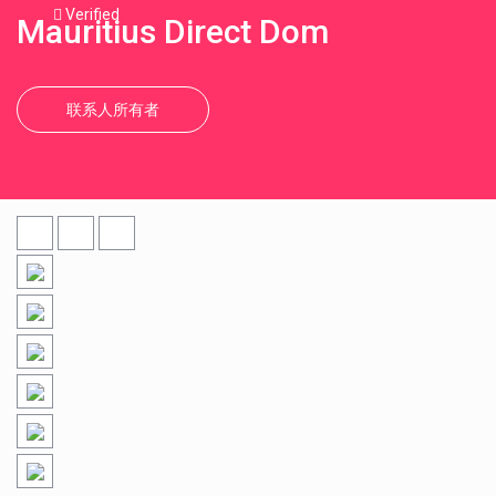
Verified
Mauritius Direct Dom
联系人所有者