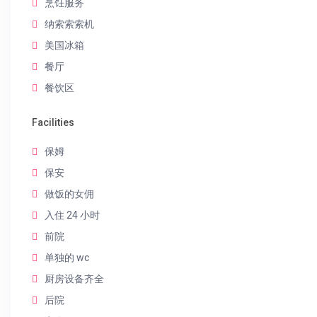
烹饪服务
纳索索索机
美国冰箱
餐厅
餐饮区
Facilities
保姆
保安
做饭的女佣
入住 24 小时
前院
单独的 wc
厨房设备齐全
后院