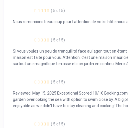
( 5 of 5)
Nous remercions beaucoup pour l attention de notre hôte nous 
( 5 of 5)
Si vous voulez un peu de tranquillité face au lagon tout en éta
maison est faite pour vous. Attention, c’est une maison maurici
surtout une magnifique terrasse et son jardin en continu. Merci à
( 5 of 5)
Reviewed: May 15, 2025 Exceptional Scored 10/10 Booking.com The
garden overlooking the sea with option to swim close by. A big 
enjoyable as we didn't have to stay cleaning and cooking! The 
( 5 of 5)