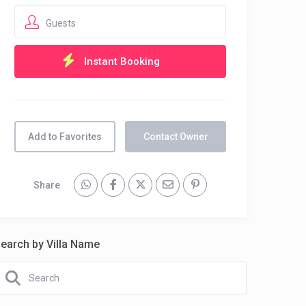
Guests
Add to Favorites
Contact Owner
Share
earch by Villa Name