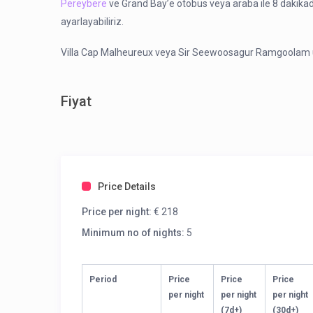
Pereybere
ve Grand Bay’e otobüs veya araba ile 8 dakikada 
ayarlayabiliriz.
Villa Cap Malheureux veya Sir Seewoosagur Ramgoolam ul
Fiyat
Price Details
Price per night:
€ 218
Minimum no of nights:
5
Period
Price
Price
Price
per night
per night
per night
(7d+)
(30d+)