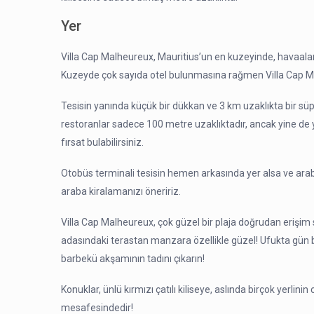
Yer
Villa Cap Malheureux, Mauritius’un en kuzeyinde, havaalan
Kuzeyde çok sayıda otel bulunmasına rağmen Villa Cap Mal
Tesisin yanında küçük bir dükkan ve 3 km uzaklıkta bir sü
restoranlar sadece 100 metre uzaklıktadır, ancak yine de
fırsat bulabilirsiniz.
Otobüs terminali tesisin hemen arkasında yer alsa ve araba
araba kiralamanızı öneririz.
Villa Cap Malheureux, çok güzel bir plaja doğrudan erişim sa
adasındaki terastan manzara özellikle güzel! Ufukta gün b
barbekü akşamının tadını çıkarın!
Konuklar, ünlü kırmızı çatılı kiliseye, aslında birçok yerlin
mesafesindedir!