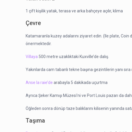
1 çift kişilik yatak, terasa ve arka bahçeye açılır, klima
Çevre
Katamaranla kuzey adalarını ziyaret edin. (Ile plate, Coin
önermektedir.
Villaya
500 metre uzaklıktaki Kuxville’de dalış.
Yakınlarda cam tabanlı tekne başına gezintilerin yanı sır
Anse la raie’de
arabayla 5 dakikada uçurtma
Ayrıca Şeker Kamışı Müzesi’ni ve Port Louis pazarı da da
Öğleden sonra dönüp taze balıklarını kilisenin yanında sata
Taşıma