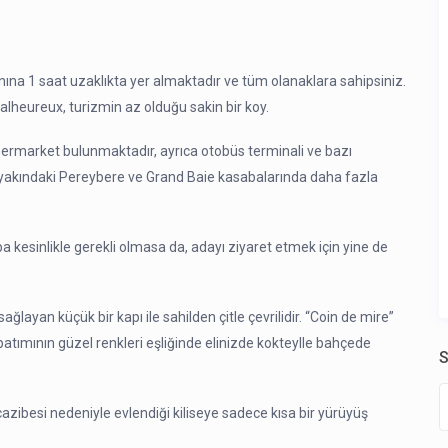
ına 1 saat uzaklıkta yer almaktadır ve tüm olanaklara sahipsiniz.
heureux, turizmin az olduğu sakin bir koy.
permarket bulunmaktadır, ayrıca otobüs terminali ve bazı
 yakındaki Pereybere ve Grand Baie kasabalarında daha fazla
 kesinlikle gerekli olmasa da, adayı ziyaret etmek için yine de
ğlayan küçük bir kapı ile sahilden çitle çevrilidir. “Coin de mire”
atımının güzel renkleri eşliğinde elinizde kokteylle bahçede
S
in cazibesi nedeniyle evlendiği kiliseye sadece kısa bir yürüyüş