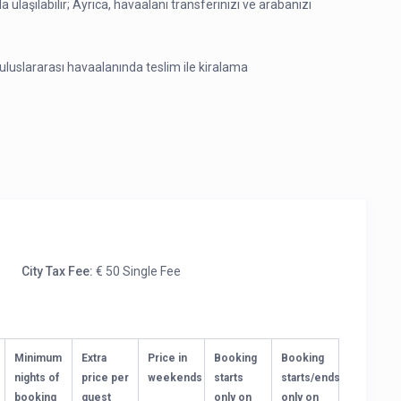
ulaşılabilir; Ayrıca, havaalanı transferinizi ve arabanızı
uslararası havaalanında teslim ile kiralama
City Tax Fee:
€ 50 Single Fee
Minimum
Extra
Price in
Booking
Booking
nights of
price per
weekends
starts
starts/ends
booking
guest
only on
only on