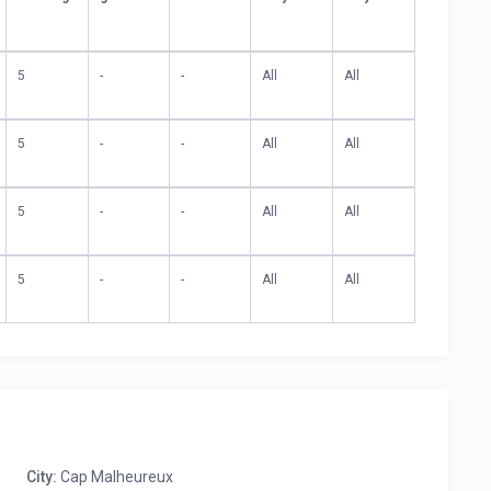
5
-
-
All
All
5
-
-
All
All
5
-
-
All
All
5
-
-
All
All
City:
Cap Malheureux