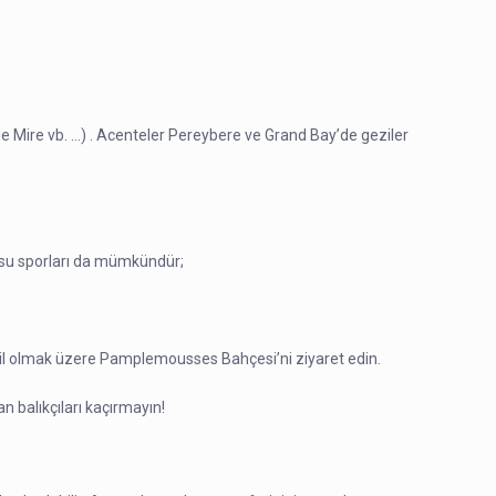
 de Mire vb. …) . Acenteler Pereybere ve Grand Bay’de geziler
a su sporları da mümkündür;
hil olmak üzere Pamplemousses Bahçesi’ni ziyaret edin.
n balıkçıları kaçırmayın!