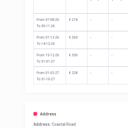
From 07-08-26
€ 218
-
-
To 30-11-26
From 01-12-26
€ 260
-
-
To 14-12-26
From 15-12-26
€ 330
-
-
To 31-01-27
From 01-02-27
€ 228
-
-
To 31-10-27
Address
Address:
Coastal Road