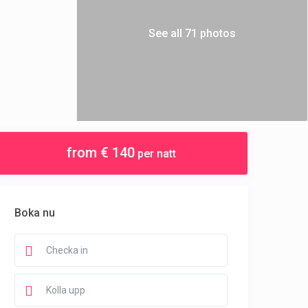
See all 71 photos
from € 140
per natt
Boka nu