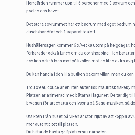
Herrgården rymmer upp till 6 personer med 3 sovrum och 
poolen och havet.
Det stora sovrummet har ett badrum med eget badrum me
dusch/handfat och 1 separat toalett.
Hushållersagen kommer 6 x/vecka utom på helgdagar; hon 
förbereder också lunch om du gör shopping; Hon berättar 
och kan också laga mat på kvällen mot en liten extra avgif
Du kan handla i den lilla butiken bakom villan, men du k
Trou d’eau douce är en liten autentisk mauritisk fiskeb
Platsen är animerad med båtarna i lagunen; De tar dig till
bryggan för att chatta och lyssna på Sega-musiken, så det ä
Utsikten från huset på viken är stor! Njut av att koppla a
mer autenticitet till platsen.
Du hittar de bästa golfplatserna i närheten: