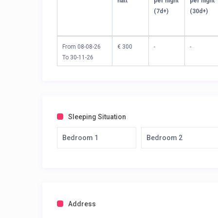
natt
per night
per night
(7d+)
(30d+)
From 08-08-26
€ 300
-
-
To 30-11-26
Sleeping Situation
Bedroom 1
Bedroom 2
Address