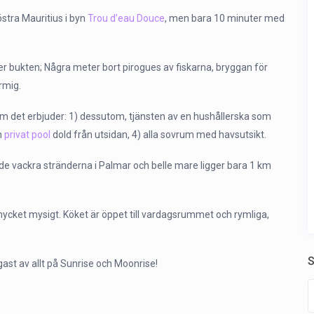
östra Mauritius i byn
Trou d’eau Douce
, men bara 10 minuter med
ver bukten; Några meter bort pirogues av fiskarna, bryggan för
armig.
 som det erbjuder: 1) dessutom, tjänsten av en hushållerska som
n
privat pool
dold från utsidan, 4) alla sovrum med havsutsikt.
h de vackra stränderna i Palmar och belle mare ligger bara 1 km
h mycket mysigt. Köket är öppet till vardagsrummet och rymliga,
S
gast av allt på Sunrise och Moonrise!