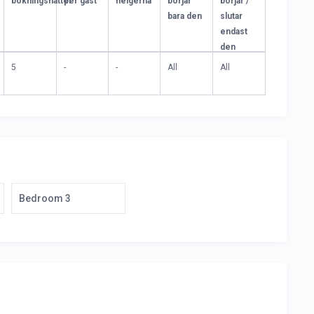
bokningsnätter
per gäst
helgerna
börjar
börjar /
bara den
slutar
endast
den
5
-
-
All
All
Bedroom 3