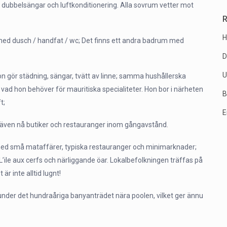
dubbelsängar och luftkonditionering. Alla sovrum vetter mot
R
H
d dusch / handfat / wc; Det finns ett andra badrum med
D
U
gör städning, sängar, tvätt av linne; samma hushållerska
vad hon behöver för mauritiska specialiteter. Hon bor i närheten
B
t;
E
an även nå butiker och restauranger inom gångavstånd.
y med små mataffärer, typiska restauranger och minimarknader;
 L’ile aux cerfs och närliggande öar. Lokalbefolkningen träffas på
r inte alltid lugnt!
v under det hundraåriga banyanträdet nära poolen, vilket ger ännu