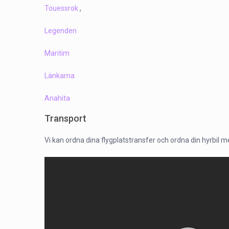
Touessrok
,
Legenden
Maritim
Länkarna
Anahita
Transport
Vi kan ordna dina flygplatstransfer och ordna din hyrbil med