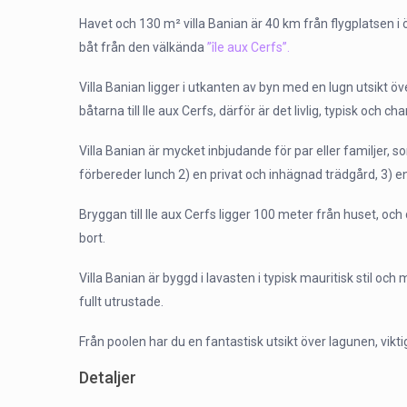
Havet och 130 m² villa Banian är 40 km från flygplatsen i 
båt från den välkända
”île aux Cerfs”.
Villa Banian ligger i utkanten av byn med en lugn utsikt ö
båtarna till Ile aux Cerfs, därför är det livlig, typisk och ch
Villa Banian är mycket inbjudande för par eller familjer,
förbereder lunch 2) en privat och inhägnad trädgård, 3) e
Bryggan till Ile aux Cerfs ligger 100 meter från huset, oc
bort.
Villa Banian är byggd i lavasten i typisk mauritisk stil oc
fullt utrustade.
Från poolen har du en fantastisk utsikt över lagunen, vikti
Detaljer