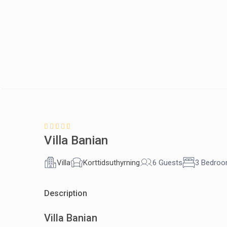
Villa Banian
Villa
Korttidsuthyrning
6 Guests
3 Bedro
Description
Villa Banian