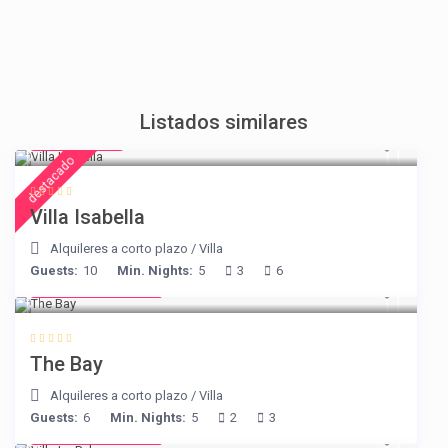
Listados similares
€ 325
/night
destacado
Villa Isabella
Alquileres a corto plazo
/
Villa
Guests:
10
Min. Nights:
5
3
6
from € 160
/night
The Bay
Alquileres a corto plazo
/
Villa
Guests:
6
Min. Nights:
5
2
3
from € 525
/night