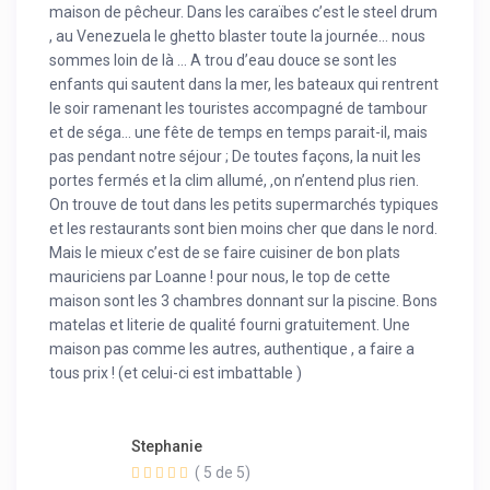
maison de pêcheur. Dans les caraïbes c’est le steel drum
, au Venezuela le ghetto blaster toute la journée… nous
sommes loin de là … A trou d’eau douce se sont les
enfants qui sautent dans la mer, les bateaux qui rentrent
le soir ramenant les touristes accompagné de tambour
et de séga… une fête de temps en temps parait-il, mais
pas pendant notre séjour ; De toutes façons, la nuit les
portes fermés et la clim allumé, ,on n’entend plus rien.
On trouve de tout dans les petits supermarchés typiques
et les restaurants sont bien moins cher que dans le nord.
Mais le mieux c’est de se faire cuisiner de bon plats
mauriciens par Loanne ! pour nous, le top de cette
maison sont les 3 chambres donnant sur la piscine. Bons
matelas et literie de qualité fourni gratuitement. Une
maison pas comme les autres, authentique , a faire a
tous prix ! (et celui-ci est imbattable )
Stephanie
( 5 de 5)