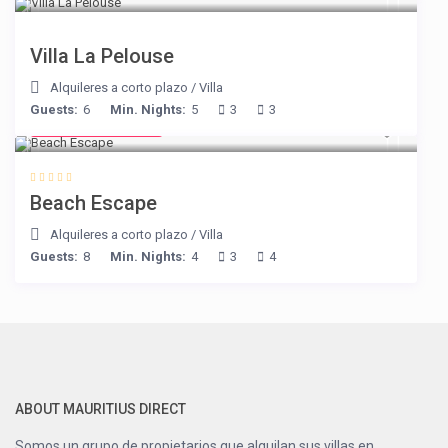
Villa La Pelouse
Alquileres a corto plazo
/
Villa
Guests:
6
Min. Nights:
5
3
3
from € 260
/night
Beach Escape
Alquileres a corto plazo
/
Villa
Guests:
8
Min. Nights:
4
3
4
ABOUT MAURITIUS DIRECT
Somos un grupo de propietarios que alquilan sus villas en