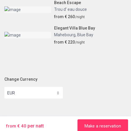
Beach Escape
Trou d’ eau douce
from € 260
/night
Elegant Villa Blue Bay
Mahebourg
,
Blue Bay
from € 220
/night
Change Currency
EUR
Copyright 2024 | Mauritius Direct.
Impressum
Regler och villkor
Sekretesspolicy
per natt
from € 40
Make a reservation