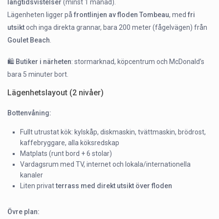
långtidsvistelser
(minst 1 månad).
Lägenheten ligger på
frontlinjen av floden Tombeau
, med
fri
utsikt
och inga direkta grannar, bara 200 meter (fågelvägen) från
Goulet Beach
.
🛍️
Butiker i närheten
: stormarknad, köpcentrum och McDonald’s
bara 5 minuter bort.
Lägenhetslayout (2 nivåer)
Bottenvåning:
Fullt utrustat kök: kylskåp, diskmaskin, tvättmaskin, brödrost,
kaffebryggare, alla köksredskap
Matplats (runt bord + 6 stolar)
Vardagsrum med TV, internet och lokala/internationella
kanaler
Liten privat
terrass med direkt utsikt över floden
Övre plan: