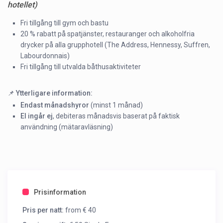
hotellet)
Fri tillgång till gym och bastu
20 % rabatt på spatjänster, restauranger och alkoholfria
drycker på alla grupphotell (The Address, Hennessy, Suffren,
Labourdonnais)
Fri tillgång till utvalda båthusaktiviteter
📌
Ytterligare information:
Endast månadshyror
(minst 1 månad)
El ingår ej
, debiteras månadsvis baserat på faktisk
användning (mätaravläsning)
Prisinformation
Pris per natt:
from € 40