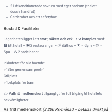
2 luftkonditionerade sovrum med eget badrum (toalett,
dusch, handfat)
Garderober och ett safetybox
Bostad & Faciliteter
Lägenheten ligger i ett
stort, säkert och exklusivt komplex
med:
🏨 Ett hotell – 🍽️ 2 restauranger – 🛶 Båthus – 🏋️ ♂️ Gym – 💆 ♀️
Spa – 🎾 2 padelbanor
Inkluderat för alla boende:
✅ Stor gemensam pool✅
Grillplats
✅ Lekplats för barn
👉
Valfritt medlemskort
tillgängligt för full tillgång till hotellets
bekvämligheter.
Valfritt medlemskort
(3 200 Rs/månad – betalas direkt på