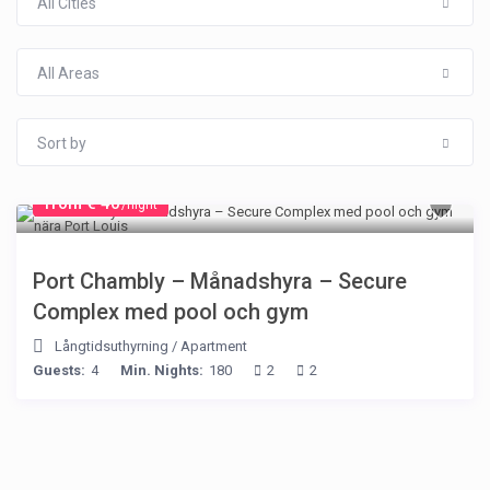
All Cities
All Areas
Sort by
from € 40
/night
Port Chambly – Månadshyra – Secure
Complex med pool och gym
Långtidsuthyrning
/
Apartment
Guests:
4
Min. Nights:
180
2
2