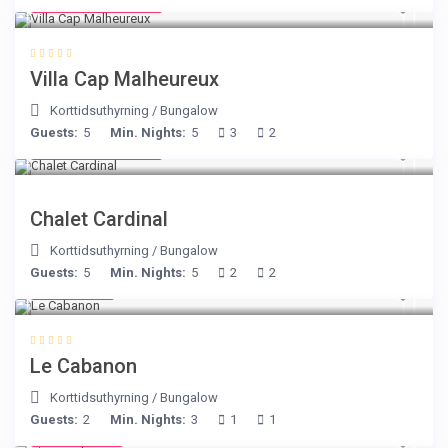
from € 218
/night
Villa Cap Malheureux
Korttidsuthyrning
/
Bungalow
Guests:
5
Min. Nights:
5
3
2
from € 175
/night
Chalet Cardinal
Korttidsuthyrning
/
Bungalow
Guests:
5
Min. Nights:
5
2
2
€ 90
/night
Le Cabanon
Korttidsuthyrning
/
Bungalow
Guests:
2
Min. Nights:
3
1
1
€ 105
/night