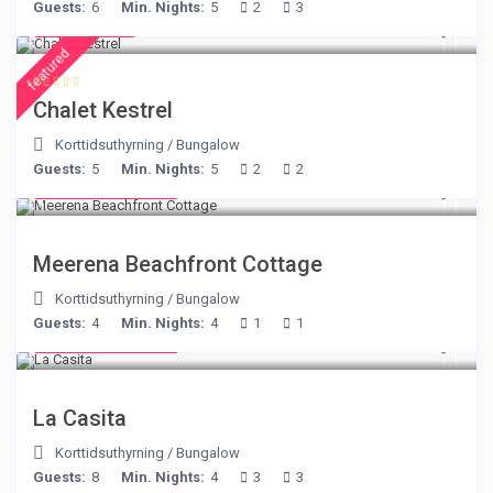
Guests:
6
Min. Nights:
5
2
3
€ 175
/night
featured
Chalet Kestrel
Korttidsuthyrning
/
Bungalow
Guests:
5
Min. Nights:
5
2
2
from € 170
/night
Meerena Beachfront Cottage
Korttidsuthyrning
/
Bungalow
Guests:
4
Min. Nights:
4
1
1
from € 125
/night
La Casita
Korttidsuthyrning
/
Bungalow
Guests:
8
Min. Nights:
4
3
3