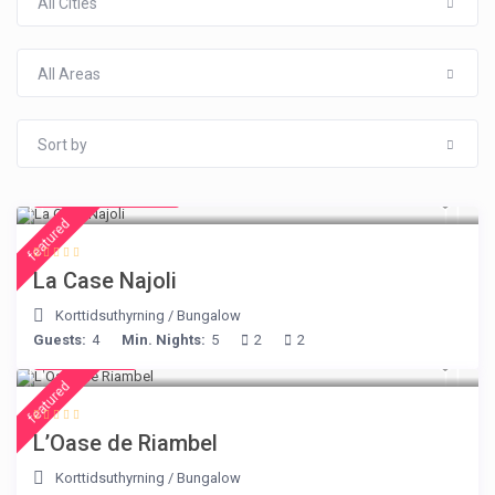
All Cities
All Areas
Sort by
from € 234
/night
featured
La Case Najoli
Korttidsuthyrning
/
Bungalow
Guests:
4
Min. Nights:
5
2
2
€ 230
/night
featured
L’Oase de Riambel
Korttidsuthyrning
/
Bungalow