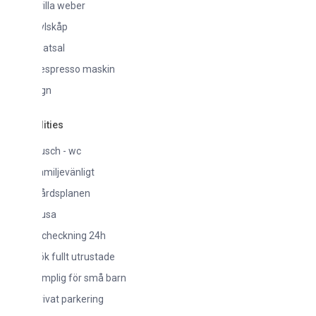
rilla weber
ylskåp
atsal
espresso maskin
gn
lities
usch - wc
amiljevänligt
årdsplanen
usa
ncheckning 24h
ök fullt utrustade
ämplig för små barn
rivat parkering