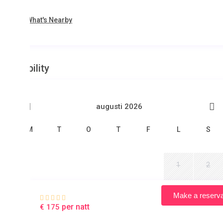
What's Nearby
ility
augusti 2026
M
T
O
T
F
L
S
1
2
7
8
9
Make a reservation
3
4
5
6
per natt
€ 175
€ 175
€ 175
€ 175