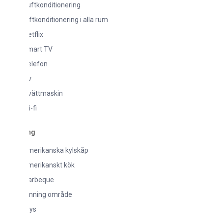
uftkonditionering
ftkonditionering i alla rum
tflix
mart TV
elefon
v
vättmaskin
-fi
ng
merikanska kylskåp
merikanskt kök
arbeque
inning område
rys