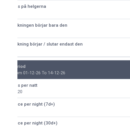
is på helgerna
kningen börjar bara den
kning börjar / slutar endast den
riod
om 01-12-26 To 14-12-26
is per natt
220
ice per night (7d+)
ice per night (30d+)