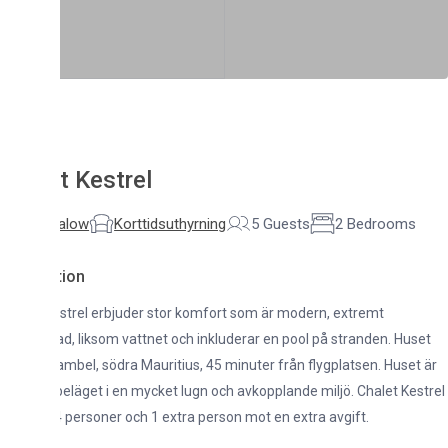
t Kestrel
alow
Korttidsuthyrning
5 Guests
2 Bedrooms
tion
strel erbjuder stor komfort som är modern, extremt
ad, liksom vattnet och inkluderar en pool på stranden. Huset
Riambel, södra Mauritius, 45 minuter från flygplatsen. Huset är
 beläget i en mycket lugn och avkopplande miljö. Chalet Kestrel
personer och 1 extra person mot en extra avgift.