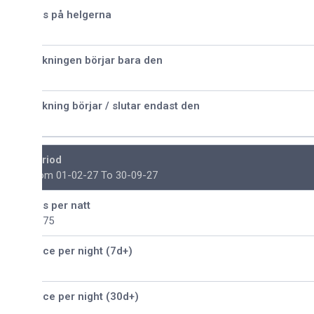
is på helgerna
kningen börjar bara den
kning börjar / slutar endast den
riod
om 01-02-27 To 30-09-27
is per natt
175
ice per night (7d+)
ice per night (30d+)