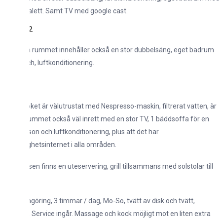
alett. Samt TV med google cast.
2
a rummet innehåller också en stor dubbelsäng, eget badrum
, luftkonditionering.
et är välutrustat med Nespresso-maskin, filtrerat vatten, är
mmet också väl inrett med en stor TV, 1 bäddsoffa för en
son och luftkonditionering, plus att det har
hetsinternet i alla områden.
sen finns en uteservering, grill tillsammans med solstolar till
ngöring, 3 timmar / dag, Mo-So, tvätt av disk och tvätt,
; Service ingår. Massage och kock möjligt mot en liten extra