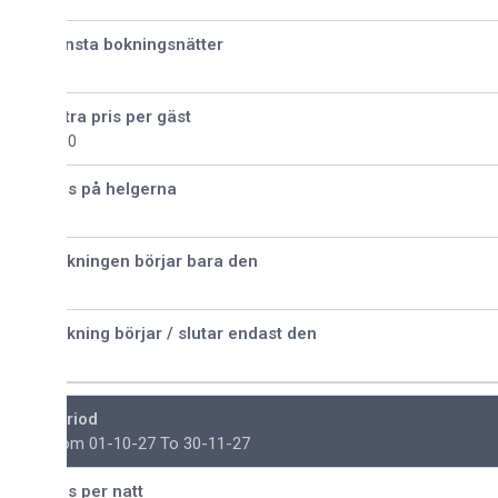
nsta bokningsnätter
tra pris per gäst
30
is på helgerna
kningen börjar bara den
kning börjar / slutar endast den
riod
om 01-10-27 To 30-11-27
is per natt