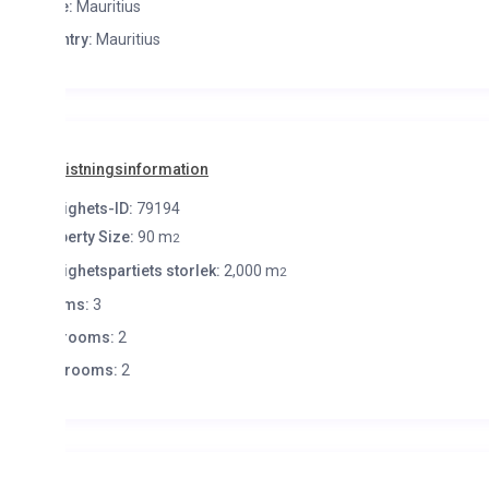
e:
Mauritius
try:
Mauritius
istningsinformation
ighets-ID:
79194
erty Size:
90 m
2
ighetspartiets storlek:
2,000 m
2
ms:
3
rooms:
2
hrooms:
2