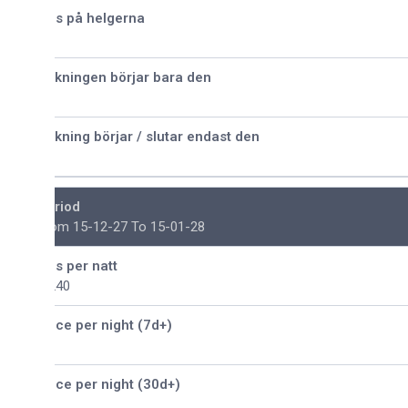
is på helgerna
kningen börjar bara den
kning börjar / slutar endast den
riod
om 15-12-27 To 15-01-28
is per natt
240
ice per night (7d+)
ice per night (30d+)