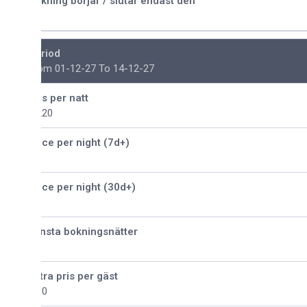
kning börjar / slutar endast den
riod
om 01-12-27 To 14-12-27
is per natt
220
ice per night (7d+)
ice per night (30d+)
nsta bokningsnätter
tra pris per gäst
30