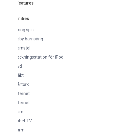
Features
ities
ring spis
aby barnsäng
arnstol
ockningsstation för iPod
vd
läkt
årtork
nternet
nternet
ärn
abel-TV
arm