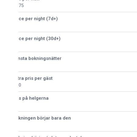
175
ice per night (7d+)
ice per night (30d+)
nsta bokningsnätter
tra pris per gäst
30
is på helgerna
kningen börjar bara den