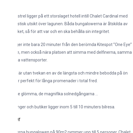
trel ligger på ett storslaget hotell intill Chalet Cardinal med
astisk utsikt över lagunen. Båda bungalowerna är åtskilda av
ket, så för att var och en ska behålla sin integritet.
ger inte bara 20 minuter från den berömda Kitespot ”One Eye”
ne, men också nära platsen att simma med delfinerna, samma
a vattensporter.
är utan tvekan en av de längsta och mindre bebodda på ön
r perfekt för långa promenader i total fred.
nte glömma, de magnifika solnedgångarna …
ger och butiker ligger inom 5 till 10 minuters bilresa.
er
rna bungalowen på 90m2 rymmer upp till 5 personer. Chalet