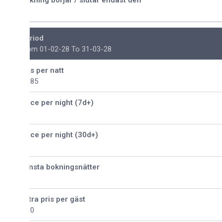
kning börjar / slutar endast den
riod
om 01-02-28 To 31-03-28
is per natt
185
ice per night (7d+)
ice per night (30d+)
nsta bokningsnätter
tra pris per gäst
30