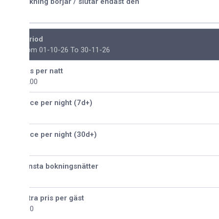
kning börjar / slutar endast den
riod
om 01-10-26 To 30-11-26
is per natt
200
ice per night (7d+)
ice per night (30d+)
nsta bokningsnätter
tra pris per gäst
30