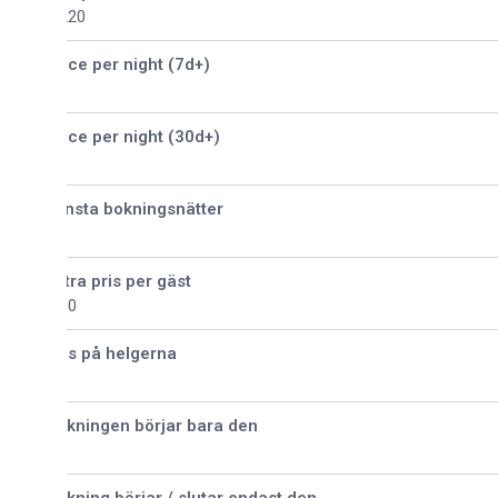
220
ice per night (7d+)
ice per night (30d+)
nsta bokningsnätter
tra pris per gäst
30
is på helgerna
kningen börjar bara den