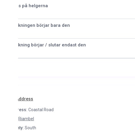
is på helgerna
kningen börjar bara den
kning börjar / slutar endast den
Address
ress:
Coastal Road
Riambel
ty:
South