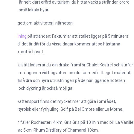
är helt klart orörd av turism, du hittar vackra stränder, orörd
 små lokala byar.
 gott om aktiviteter i närheten
dning
på stranden; Faktum är att stallet ligger på 5 minuters
 det är därför du vissa dagar kommer att se hästarna
framför huset.
sätt lanserar du din drake framför Chalet Kestrel och surfar
rma lagunen vid högvatten om du tar med ditt eget material;
kså dra och hyra utrustningen på de närliggande hotellen.
 och dykning är också möjliga.
attensport finns det mycket mer att göra i området,
tyrolsk eller fyrhjuling, Golf på Bel Ombre eller Le Morne.
faller Rochester i 4 km, Gris Gris på 10 min med bil, La Vanille
rc 5km, Rhum Distillery of Chamarel 10km.