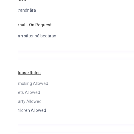
trandnära
onal - On Request
arn sitter på begäran
House Rules
moking Allowed
ets Allowed
arty Allowed
hildren Allowed