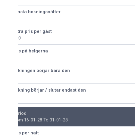
nsta bokningsnätter
tra pris per gäst
30
is på helgerna
kningen börjar bara den
kning börjar / slutar endast den
riod
om 16-01-28 To 31-01-28
is per natt