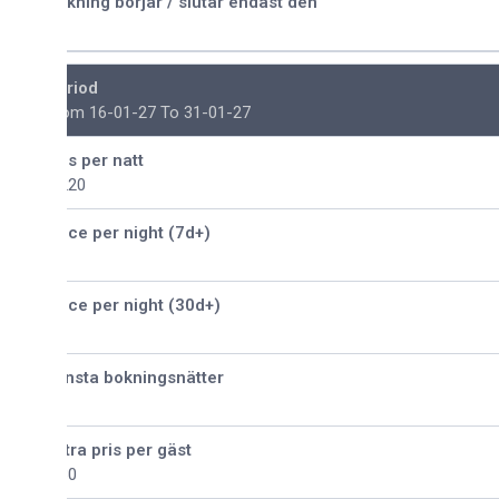
kning börjar / slutar endast den
riod
om 16-01-27 To 31-01-27
is per natt
220
ice per night (7d+)
ice per night (30d+)
nsta bokningsnätter
tra pris per gäst
30