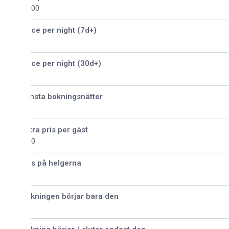
200
ice per night (7d+)
ice per night (30d+)
nsta bokningsnätter
tra pris per gäst
30
is på helgerna
kningen börjar bara den