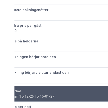
nsta bokningsnätter
tra pris per gäst
30
is på helgerna
kningen börjar bara den
kning börjar / slutar endast den
riod
om 15-12-26 To 15-01-27
is per natt