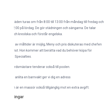
äden turas om från 8:00 till 13:00 från måndag till fredag och
 12:00 på lördag. De gör städningen och sängarna. De talar
ch kreolska och förstår engelska.
g av måltider är möjlig; Meny och pris diskuteras med chefen
st. Hon kommer att berätta vad du behöver köpa för
 Specialties.
rdsmästare tenderar också till poolen.
l anlita en barnvakt ger vi dig en adress
är en massör också tillgänglig mot en extra avgift.
ingar