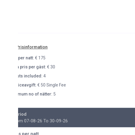
Prisinformation
per natt:
€ 175
a pris per gäst:
€ 30
ts included:
4
iceavgift:
€ 50 Single Fee
mum no of nätter:
5
riod
om 07-08-26 To 30-09-26
is per natt