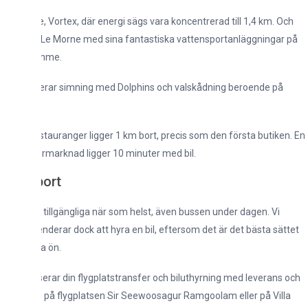
e, Vortex, där energi sägs vara koncentrerad till 1,4 km. Och
, Le Morne med sina fantastiska vattensportanläggningar på
imme.
erar simning med Dolphins och valskådning beroende på
stauranger ligger 1 km bort, precis som den första butiken. En
ormarknad ligger 10 minuter med bil.
ort
s tillgängliga när som helst, även bussen under dagen. Vi
erar dock att hyra en bil, eftersom det är det bästa sättet
a ön.
serar din flygplatstransfer och biluthyrning med leverans och
på flygplatsen Sir Seewoosagur Ramgoolam eller på Villa