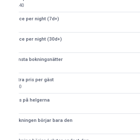
240
ice per night (7d+)
ice per night (30d+)
nsta bokningsnätter
tra pris per gäst
30
is på helgerna
kningen börjar bara den