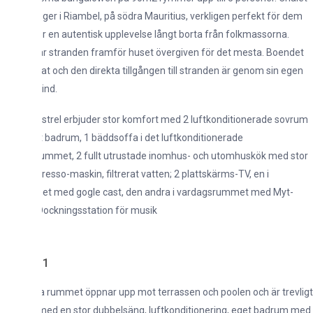
igger i Riambel, på södra Mauritius, verkligen perfekt för dem
 en autentisk upplevelse långt borta från folkmassorna.
r stranden framför huset övergiven för det mesta. Boendet
at och den direkta tillgången till stranden är genom sin egen
ind.
strel erbjuder stor komfort med 2 luftkonditionerade sovrum
badrum, 1 bäddsoffa i det luftkonditionerade
ummet, 2 fullt utrustade inomhus- och utomhuskök med stor
presso-maskin, filtrerat vatten; 2 plattskärms-TV, en i
t med gogle cast, den andra i vardagsrummet med Myt-
Dockningsstation för musik
 1
a rummet öppnar upp mot terrassen och poolen och är trevligt
med en stor dubbelsäng, luftkonditionering, eget badrum med