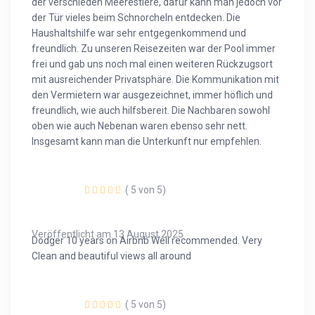
der verschieden Meerestiere, dafür kann man jedoch vor
der Tür vieles beim Schnorcheln entdecken. Die
Haushaltshilfe war sehr entgegenkommend und
freundlich. Zu unseren Reisezeiten war der Pool immer
frei und gab uns noch mal einen weiteren Rückzugsort
mit ausreichender Privatsphäre. Die Kommunikation mit
den Vermietern war ausgezeichnet, immer höflich und
freundlich, wie auch hilfsbereit. Die Nachbaren sowohl
oben wie auch Nebenan waren ebenso sehr nett.
Insgesamt kann man die Unterkunft nur empfehlen.
( 5 von 5)
Veröffentlicht am 13 August 2025
Dodger 10 years on Airbnb Well recommended. Very
Clean and beautiful views all around
( 5 von 5)