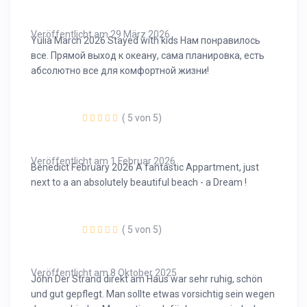
Veröffentlicht am 29 März 2026
Yulia March 2026 Stayed with kids Нам понравилось
все. Прямой выход к океану, сама планировка, есть
абсолютно все для комфортной жизни!
( 5 von 5)
Veröffentlicht am 1 Februar 2026
Benedict February 2026 A fantastic Appartment, just
next to a an absolutely beautiful beach - a Dream !
( 5 von 5)
Veröffentlicht am 8 Oktober 2025
John Der Strand direkt am Haus war sehr ruhig, schön
und gut gepflegt. Man sollte etwas vorsichtig sein wegen