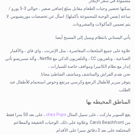
مشمولة في سعر الإيجار.
يمكنها تحضير وجبات الطعام مقابل مبلغ إضافي صغير ، حوالي 3-5 يورو /
ساعة (نفس الوجبة للمجموعة بأكملها). اسأل عن تخصصات موريشيوس. لا
يتم تضمين المأكولات والمشروبات.
يأتي البستاني بانتظام ويميل إلى المسبح أيضا.
علاوة على جميع الملحقات المعاصرة ، مثل الإنترنت ، واي فاي ، والأقمار
الصناعية ، وتلفزيون CC ، والتلفزيون الذكي مع Netflix ، وآلة نسبريسو تأتي
إنذار مع نظام الكاميرا ومواقف خاصة للسيارات ،
نحن نقدم الفراش والمناشف ومناشف الشاطئ مجانا.
يتوفر سرير للأطفال الرضع وكرسي مرتفع وحوض استحمام للأطفال عند
الطلب.
المناطق المحيطه بها
يقع السوبر ماركت ، على سبيل المثال
chez Popo
، على بعد 50 مترا فقط
من Caro’s Beachfront. وعلاوة على ذلك، الوجبات الخفيفة والمطاعم
المختلفة على بعد 2 دقائق سيرا على الأقدام.