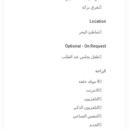
يغرق بركة
Location
شاطئ البحر
Optional - On Request
طفل يجلس عند الطلب
الراحة
4 موقد حلقة
الانترنت
التلفزيون
التلفزيون الذكي
التنفس الصناعي
الحديد