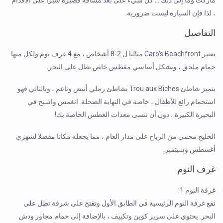
ماركت وما إلى ذلك … كل شيء على بعد مسافة قصيرة سيرا على الأقدام
، لذا فإن السيارة ليست ضرورية.
التفاصيل
يعتبر Caro’s Beachfront مثاليا ل 2-8 أشخاص ، مع 4 غرف نوم ولكل منها
حمام ملحق ، وبشكل أساسي مغطس خاص يطل على البحر.
يتميز شاطئ Trou aux Biches بشاطئ رملي أبيض وناعم ، وبالتالي فهو
استحمام رائع للأطفال ، خاصة في النهاية الضحلة. انغمس واسبح في
البحيرة الكبيرة ، دون أن تنسى معدات الغطس الخاصة بك!
الخليج محمي من الرياح على مدار العام ، مما يجعله مكانا مفضلا لشهري
أغسطس وسبتمبر.
غرف النوم
غرفة النوم 1:
تقع غرفة النوم الرئيسية في الطابق الأول وتفتح على شرفة تطل على
البحر. يحتوي على سرير كوين وتكييف ، بالإضافة إلى حمام مجاور ودش