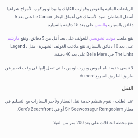
الرياضات المائية والغوص وقوارب الكاياك والبيدالو وركوب الأمواج شراعيا
أسفل الشاطئ. صيد الأسماك في أعماق البحار Le Corsair على بعد 5
دقائق بالسيارة
والتنس
على بعد 15 دقيقة بالسيارة.
يقع ملعب
مونت تشويسي
للغولف على بعد أقل من 5 دقائق، وتقع
ماريتيم
على بعد 10 دقائق بالسيارة. تقع ملاعب الغولف الشهيرة ، مثل Legend ،
The Links في Belle Mare على بعد 40 دقيقة.
لا ننسى حديقة بامبلموس وبورت لويس ، التي تصل إليها في وقت قصير عن
طريق الطريق السريع du nord …
النقل
عند الطلب ، نقوم بتنظيم خدمة نقل المطار وتأجير السيارات مع التسليم في
مطار Sir Seewoosagur Ramgoolam أو في Caro’s Beachfront.
تقع محطة الحافلات على بعد 200 متر من الفيلا.