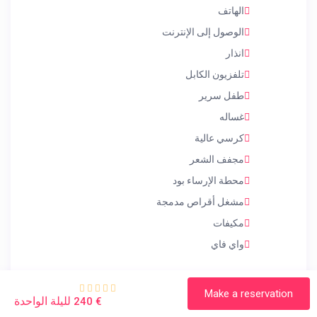
الهاتف
الوصول إلى الإنترنت
انذار
تلفزيون الكابل
طفل سرير
غساله
كرسي عالية
مجفف الشعر
محطة الإرساء بود
مشغل أقراص مدمجة
مكيفات
واي فاي
Make a reservation
لليلة الواحدة
€ 240