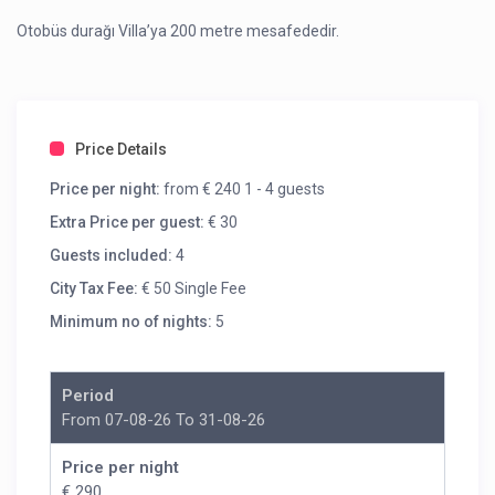
Otobüs durağı Villa’ya 200 metre mesafededir.
Price Details
Price per night:
from € 240 1 - 4 guests
Extra Price per guest:
€ 30
Guests included:
4
City Tax Fee:
€ 50 Single Fee
Minimum no of nights:
5
Period
From 07-08-26 To 31-08-26
Price per night
€ 290