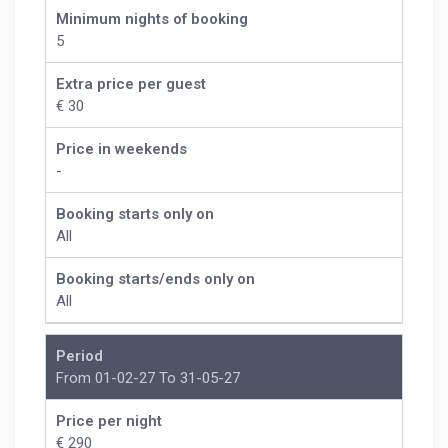
Minimum nights of booking
5
Extra price per guest
€ 30
Price in weekends
-
Booking starts only on
All
Booking starts/ends only on
All
Period
From 01-02-27 To 31-05-27
Price per night
€ 290