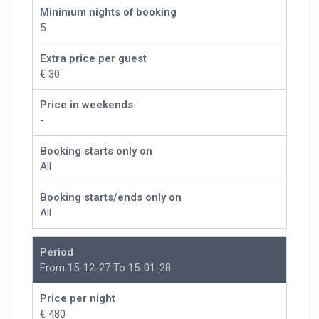
Minimum nights of booking
5
Extra price per guest
€ 30
Price in weekends
-
Booking starts only on
All
Booking starts/ends only on
All
Period
From 15-12-27 To 15-01-28
Price per night
€ 480