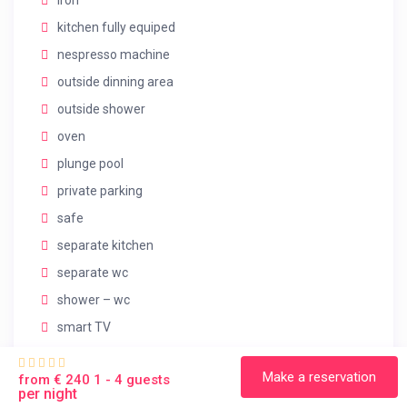
iron
kitchen fully equiped
nespresso machine
outside dinning area
outside shower
oven
plunge pool
private parking
safe
separate kitchen
separate wc
shower – wc
smart TV
suitable for small children
Make a reservation
from € 240 1 - 4 guests
sunbeds
per night