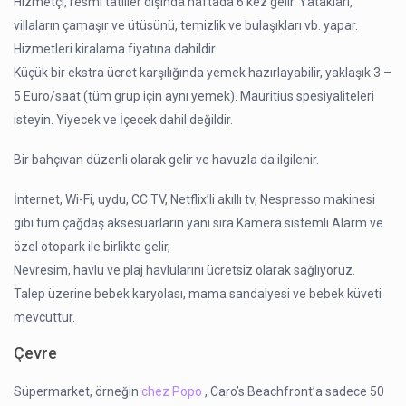
Hizmetçi, resmi tatiller dışında haftada 6 kez gelir. Yatakları,
villaların çamaşır ve ütüsünü, temizlik ve bulaşıkları vb. yapar.
Hizmetleri kiralama fiyatına dahildir.
Küçük bir ekstra ücret karşılığında yemek hazırlayabilir, yaklaşık 3 –
5 Euro/saat (tüm grup için aynı yemek). Mauritius spesiyaliteleri
isteyin. Yiyecek ve İçecek dahil değildir.
Bir bahçıvan düzenli olarak gelir ve havuzla da ilgilenir.
İnternet, Wi-Fi, uydu, CC TV, Netflix’li akıllı tv, Nespresso makinesi
gibi tüm çağdaş aksesuarların yanı sıra Kamera sistemli Alarm ve
özel otopark ile birlikte gelir,
Nevresim, havlu ve plaj havlularını ücretsiz olarak sağlıyoruz.
Talep üzerine bebek karyolası, mama sandalyesi ve bebek küveti
mevcuttur.
Çevre
Süpermarket, örneğin
chez Popo
, Caro’s Beachfront’a sadece 50