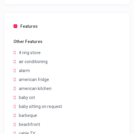
Features
Other Features
4 ring stove
air conditioning
alarm
american fridge
american kitchen
baby cot
baby sitting on request
barbeque
beachfront
cable TV