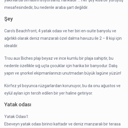
yakınlarda olmasını istiyorsanız harikadır … Her şey kısa bir yürüyüş
mesafesindedir, bu nedenle araba şart değildir.
Şey
Caro’s Beachfront, 4 yatak odası ve her biri en-suite banyolu ve
ağırlıklı olarak deniz manzaralı özel dalma havuzu ile 2 – 8 kişi için
idealdir.
Trou aux Biches plajı beyaz ve ince kumlu bir plaja sahiptir, bu
nedenle özellikle sığ uçta çocuklar için harika bir banyodur. Dalış
yapın ve şnorkel ekipmanlarınızı unutmadan büyük lagüne yüzün!
Körfez yıl boyunca rüzgarlardan korunuyor, bu da onu ağustos ve
eylül ayları için tercih edilen bir yer haline getiriyor.
Yatak odası
Yatak Odası1:
Ebeveyn yatak odası birinci kattadır ve deniz manzaralı bir terasa