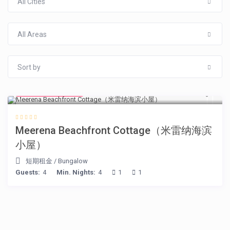
All Cities
All Areas
Sort by
from € 170
/night
Meerena Beachfront Cottage（米雷纳海滨
小屋）
短期租金
/
Bungalow
Guests:
4
Min. Nights:
4
1
1