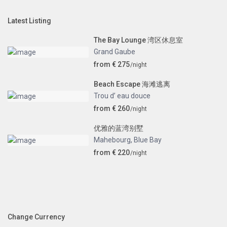
Latest Listing
The Bay Lounge 湾区休息室
Grand Gaube
from € 275
/night
Beach Escape 海滩逃离
Trou d’ eau douce
from € 260
/night
优雅的蓝湾别墅
Mahebourg
,
Blue Bay
from € 220
/night
Change Currency