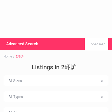
Advanced Search
open map
Home
2环炉
Listings in 2环炉
All Sizes
All Types