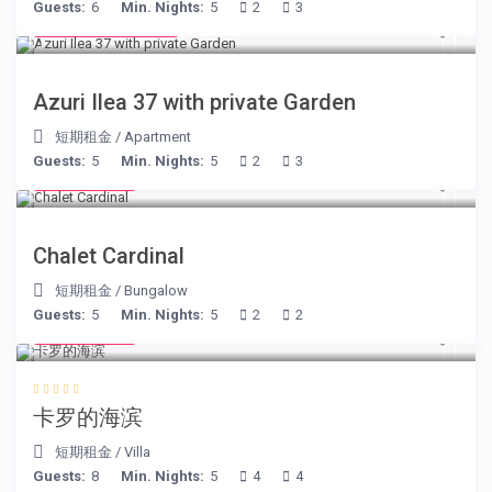
Guests:
6
Min. Nights:
5
2
3
from € 150
/night
Azuri Ilea 37 with private Garden
短期租金
/
Apartment
Guests:
5
Min. Nights:
5
2
3
€ 175
/night
Chalet Cardinal
短期租金
/
Bungalow
Guests:
5
Min. Nights:
5
2
2
€ 240
/night
卡罗的海滨
短期租金
/
Villa
Guests:
8
Min. Nights:
5
4
4