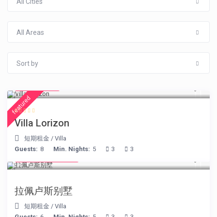
All Cities
All Areas
Sort by
€ 156
/night
featured
Villa Lorizon
短期租金
/
Villa
Guests:
8
Min. Nights:
5
3
3
from € 525
/night
拉佩卢斯别墅
短期租金
/
Villa
Guests:
6
Min. Nights:
5
3
3