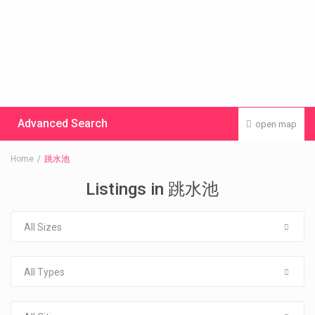
Advanced Search
open map
Home
跳水池
Listings in 跳水池
All Sizes
All Types