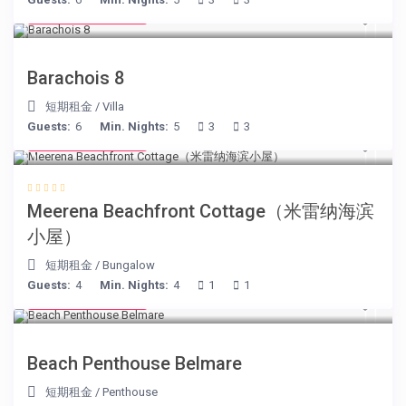
from € 170
/night
Barachois 8
短期租金
/
Villa
Guests:
6
Min. Nights:
5
3
3
from € 170
/night
Meerena Beachfront Cottage（米雷纳海滨
小屋）
短期租金
/
Bungalow
Guests:
4
Min. Nights:
4
1
1
from € 210
/night
Beach Penthouse Belmare
短期租金
/
Penthouse