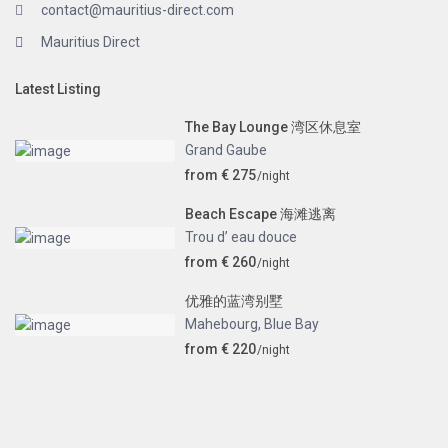
contact@mauritius-direct.com
Mauritius Direct
Latest Listing
The Bay Lounge 湾区休息室
Grand Gaube
from € 275
/night
Beach Escape 海滩逃离
Trou d’ eau douce
from € 260
/night
优雅的蓝湾别墅
Mahebourg
,
Blue Bay
from € 220
/night