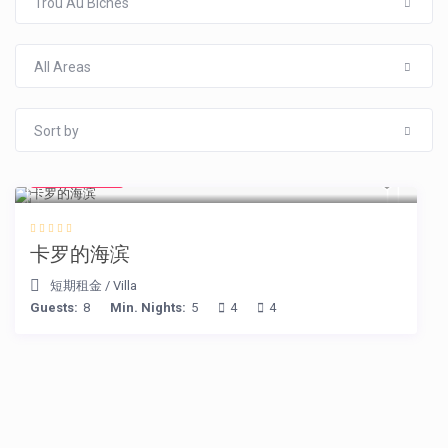
Trou Au Biches
All Areas
Sort by
€ 240
/night
卡罗的海滨
短期租金
/
Villa
Guests:
8
Min. Nights:
5
4
4