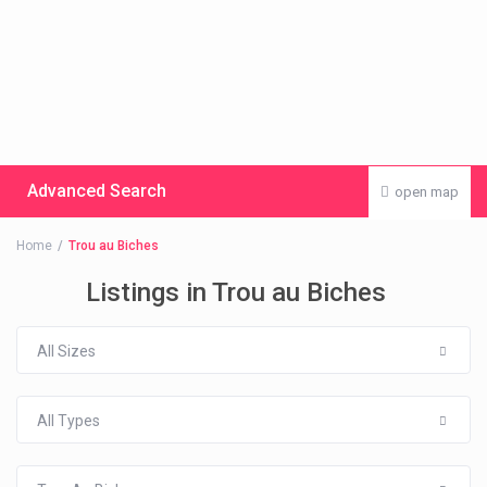
Advanced Search
open map
Home
Trou au Biches
Listings in Trou au Biches
All Sizes
All Types