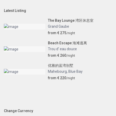
Latest Listing
The Bay Lounge 湾区休息室
Grand Gaube
from € 275
/night
Beach Escape 海滩逃离
Trou d’ eau douce
from € 260
/night
优雅的蓝湾别墅
Mahebourg
,
Blue Bay
from € 220
/night
Change Currency