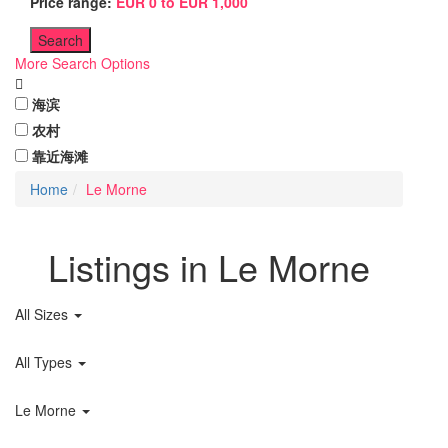
Price range:
EUR 0 to EUR 1,000
More Search Options
海滨
农村
靠近海滩
Home
Le Morne
Listings in Le Morne
All Sizes
All Types
Le Morne