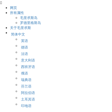
网页
所有属性
毛里求斯岛
罗德里格斯岛
关于毛里求斯
简体中文
英语
德语
法语
意大利语
西班牙语
俄语
瑞典语
芬兰语
阿拉伯语
土耳其语
印地语