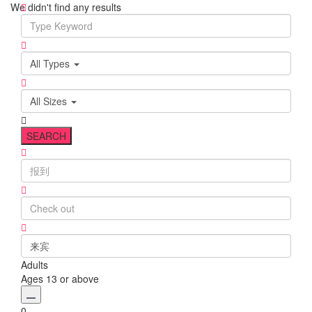
We didn't find any results
open map
All Types
All Sizes
来宾
Adults
Ages 13 or above
0