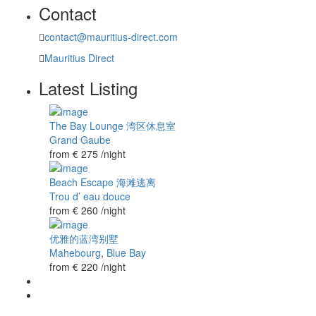
Contact
contact@mauritius-direct.com
Mauritius Direct
Latest Listing
The Bay Lounge 湾区休息室
Grand Gaube
from € 275
/night
Beach Escape 海滩逃离
Trou d’ eau douce
from € 260
/night
优雅的蓝湾别墅
Mahebourg
,
Blue Bay
from € 220
/night