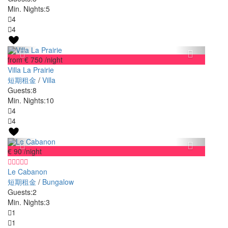
Min. Nights:
5
4
4
from € 750
/night
Villa La Prairie
短期租金
/
Villa
Guests:
8
Min. Nights:
10
4
4
€ 90
/night
Le Cabanon
短期租金
/
Bungalow
Guests:
2
Min. Nights:
3
1
1