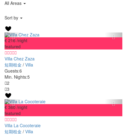
All Areas
Sort by
€ 216
/night
featured
Villa Chez Zaza
短期租金
/
Villa
Guests:
6
Min. Nights:
5
2
3
€ 360
/night
featured
Villa La Cocoteraie
短期租金
/
Villa