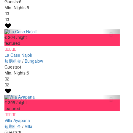
Guests:
6
Min. Nights:
5
3
3
€ 204
/night
featured
La Case Najoli
短期租金
/
Bungalow
Guests:
4
Min. Nights:
5
2
2
€ 395
/night
featured
Villa Ayapana
短期租金
/
Villa
Guests:
8