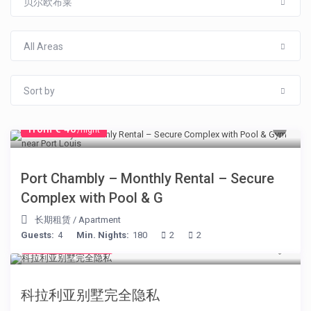
贝尔欧布莱
All Areas
Sort by
from € 40
/night
Port Chambly – Monthly Rental – Secure
Complex with Pool & G
长期租赁
/
Apartment
Guests:
4
Min. Nights:
180
2
2
from € 375
/night
科拉利亚别墅完全隐私