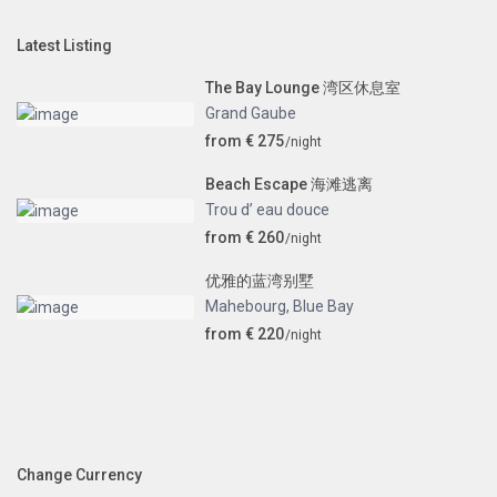
Latest Listing
The Bay Lounge 湾区休息室
Grand Gaube
from € 275
/night
Beach Escape 海滩逃离
Trou d’ eau douce
from € 260
/night
优雅的蓝湾别墅
Mahebourg
,
Blue Bay
from € 220
/night
Change Currency