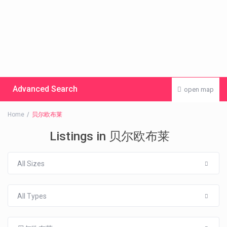
Advanced Search
open map
Home
贝尔欧布莱
Listings in 贝尔欧布莱
All Sizes
All Types